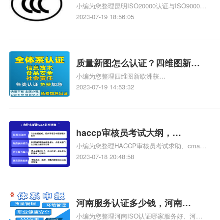
小编为您整理昆明ISO20000认证与ISO9000认
明iso20000提现认证材料
证有什么区别、想问下:昆明质量认证价格多少
2023-07-19 18:56:05
钱、苏州ISO20000认证价格、急急急：昆明
9001认证价格一般多少钱、贵州ISO20000认证
价格,ISO20000认证一般的费用是多少相关iso
体系认证知识，详情可查看下方正文！
质量新图怎么认证？四维图新
小编为您整理四维图新欧洲获
iso20000
AutomotiveSPICE3级认证、质量管理体系过
2023-07-19 14:53:32
程管理图按什么顺序怎么读、iatf16949过程关
系图怎么画、网店3c认证书图怎么填写、公司
组织机构图和公司质量管理体系组织机构图有
什么区别相关iso体系认证知识，详情可查看下
haccp审核员考试大纲，
方正文！
小编为您整理HACCP审核员考试求助、cma考
iso20000审核员考试大纲
试大纲有哪些、CMA考试大纲内容都有哪些、
2023-07-18 20:48:58
HACCP审核员考试是否考管理体系审核基础、
HACCP审核员待遇怎么样相关iso体系认证知
识，详情可查看下方正文！
河南服务认证多少钱，河南
小编为您整理河南ISO认证哪家服务好、河南
iso20000多少钱