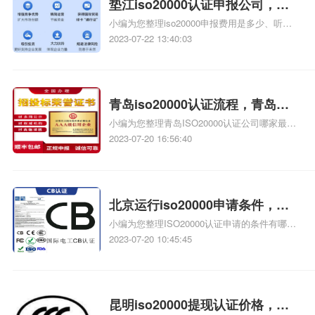
垫江iso20000认证申报公司，垫
小编为您整理iso20000申报费用是多少、听说
江iso20000认证
东莞企业申报iso20000是、哪些公司需要做
2023-07-22 13:40:03
ISO20000认证ISO20000认证适应哪些公司、
湖北ISO20000认证咨询公司,哪里找一家
ISO20000认证咨询公司、江西有哪几个
ISO9000认证机构相关iso体系认证知识，详情
青岛iso20000认证流程，青岛天
可查看下方正文！
小编为您整理青岛ISO20000认证公司哪家最专
津iso20000认证流程
业、请问青岛做ISO20000的认证去哪里好、
2023-07-20 16:56:40
ISO20000的流程是什么、iso20000认证流程是
怎样的、认证机构扩项iso20000领域流程相关
iso体系认证知识，详情可查看下方正文！
北京运行iso20000申请条件，北
小编为您整理ISO20000认证申请的条件有哪些
京iso20000申请条件
ISO20000认证适用范围是、北京cma报考条
2023-07-20 10:45:45
件、北京在哪里申请ISO体系认证需要什么条
件、北京iso20000认证去哪里、iso20000审核
员报考条件相关iso体系认证知识，详情可查看
下方正文！
昆明iso20000提现认证价格，昆