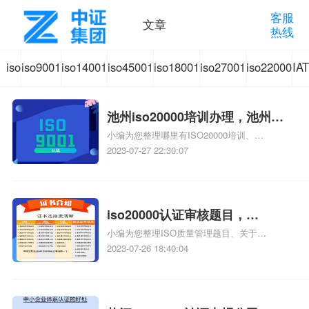
客服
文章
热线
iso
iso9001
iso14001
iso45001
iso18001
iso27001
iso22000
IA
体
质量管
环境管
职业健
质量管
信息安
食品安
汽
池州iso20000培训办理，池州
系
理体系
理体系
康安全
理体系
全管理
全管理
质
小编为您整理哪里有ISO20000培训、
iso20000培训
ISO20000认证办理、池州16949认证哪家好、
2023-07-27 22:30:07
池州iso9001质量体系认证哪家好、ISO20000
认
认证咨
认证咨
管理体
认证咨
体系认
体系认
认
主任审核员课程培训哪有相关iso体系认证知
识，详情可查看下方正文！
证
询
询
系认证
询
证咨询
证咨询
iso20000认证审核题目，
小编为您整理ISO质量管理题目、关于
iso20000内审员题目
知
咨询
ISO14001的题目、接获矫正措施时需要做何确
2023-07-26 18:40:04
认ISO/TS16949审核题目、截止目前iso20000
识
审核老师有多少人、求救..iso9001：2008题
目..“相关iso体系认证知识，详情可查看下方正
文！