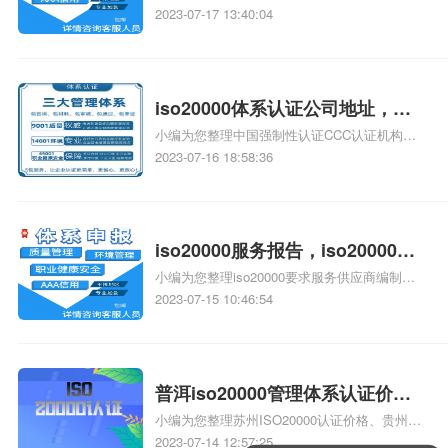
aaa信用认证多少钱、河南14000认证价格多少
2023-07-17 13:40:04
钱、河南18001认证价格多少钱、河南环境管
理体系认证费用多少钱相关iso体系认证知识，
详情可查看下方正文！
iso20000体系认证公司地址，
小编为您整理中国强制性认证CCC认证机构公
iso20000认证公司地址
司地址、海南第三方检测公司地址黄金cma、
2023-07-16 18:58:36
ISO20000体系认证哪些事、质量管理体系认证
地址和公司地址有什么区别、iso20000是什么
体系来的相关iso体系认证知识，详情可查看下
方正文！
iso20000服务报告，iso20000认
小编为您整理iso20000要求服务供应商编制服
证服务报告
务报告，请问服务报告包括哪些方面的内容、
2023-07-15 10:46:54
ISO20000要求服务供应商编制服务报告，请问
服务报告包括哪些方面的内容、湖南ISO20000
认证服务、ISO20000，ISO20000标准，IT服
务管理体系认证，什么是ISO20000标准、
普洱iso20000管理体系认证价
ISO20000认证IT服务管理体系认证申请，
小编为您整理苏州ISO20000认证价格、贵州
格，普洱iso20000认证价格
ISO20000认证费用是多少相关iso体系认证知
ISO20000认证价格,ISO20000认证一般的费用
2023-07-14 12:57:25