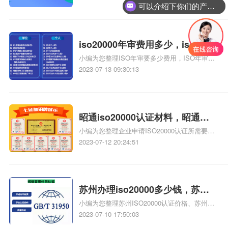
识，详情可查看下方正文！
可以介绍下你们的产品么？
是多少、ISO20000，ISO20000标准，IT服务
管理体系认证，什么是ISO20000标准、青海
ISO20000体系认证哪家更专业效率高价格低、
管理体系认证iso20000什么意思相关iso体系认
iso20000年审费用多少，iso年审
证知识，详情可查看下方正文！
小编为您整理ISO年审要多少费用，ISO年审要
费用多少
多少费用价格、iso20000认证年审费用是多少
2023-07-13 09:30:13
iso20000认证有哪些好处、iso9001及14000年
审费用多少、质量管理体系认证证书年审需要
多少费用、质量管理体系认证证书年审需要多
少费用相关iso体系认证知识，详情可查看下方
昭通iso20000认证材料，昭通
正文！
小编为您整理企业申请ISO20000认证所需要提
iso20000资质认证材料
供哪些材料、昭通电脑培训学校告诉你xure编
2023-07-12 20:24:51
程iso认证环境优劣、ISO20000，ISO20000标
准，IT服务管理体系认证，什么是ISO20000标
准、ISO20000认证、湖南ISO20000认证相关
iso体系认证知识，详情可查看下方正文！
苏州办理iso20000多少钱，苏州
小编为您整理苏州ISO20000认证价格、苏州
iso20000多少钱
ISO20000认证代办、苏州ISO20000认证咨询
2023-07-10 17:50:03
公司、苏州ISO9000认证多少钱、ISO20000认