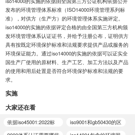
iso14000的实施的依据由全国第三方公证机构依据公开
的认可，如此才具有审核
的要求。企业必须采用现
发布的环境管理体系标准（ISO14000环境管理系列标
证书颁发证书的权利。
代化的管理模式，使包括
准），对供方（生产方）的环境管理体系实施评定。
安全生产管理在内的所有
iso14000的实施的依据评定合格的由全国第三方机构颁
生产经营活动科学化、规
发环境管理体系认证证书，并给予注册公布，证明供方
范化和法制化。
具有按既定环境保护标准和法规要求提供产品或服务的
环境保证能力。通过iso14000的实施的依据可以证实全
国生产厂使用的原材料、生产工艺、加工方法以及产品
的使用和用后处置是否符合环境保护标准和法规的要
求。
实施
大家还在看
依据iso45001:2022标
iso9001和gb50430的区
准
别