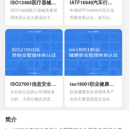
的作用，在目前的食品行
手册，其中会包含各种操
ISO13485医疗器械质量管理体系认证
IATF16949汽车行业质量体系认证
业早已得到广泛的认可，
作指南，记录文件，还有
ISO13485医疗器械质量管
申请IATF16949汽车行业
可以有效用来确定所选择
规章制度，尽量要选择一
理体系认证主要适合于目
质量体系认证，就可以有
的策略，能够有效通过前
些专业的机构。
前的医疗器械开发生产安
效获得质量保证的标志，
期要求来进行联合的控
装以及相应的服务设计，
能够有效帮助企业第一时
制。
在目前的标准定义中，无
间获得顾客的信任，最终
论是单独性的使用又或者
就可以拥有着比较广阔的
是组合使用，都必须要符
市场空间。当企业在市场
合相应的条件。主要适合
上拥有更好的发展空间
于疾病的诊断，疾病的预
时，就能够拥有更好的发
防，疾病的监护。损伤的
展效果，这也是不容错过
诊断，损伤的监护或者损
的。
ISO27001信息安全管理体系认证
iso18001职业健康安全管理体系认证
伤的治疗，同样也是解剖
从目前认证的公司现状来
职业健康安全管理体系产
生理过程的研究以及调
分析，大部分都会涉及到
生的主要原因是企业自身
整。
保险，电信数据处理中
发展的要求。随着企业规
心，以及银行等行业。在
模扩大和生产集约化程度
简介
颁发信息安全管理体系
的提高，对企业的质量管
时，机构必须要获得国家
理和经营模式提出了更高