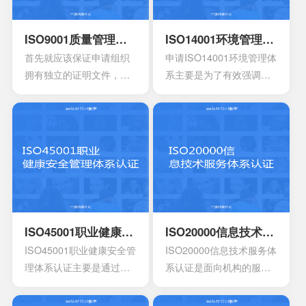
ISO9001质量管理体系认证
ISO14001环境管理体系认证
首先就应该保证申请组织
申请ISO14001环境管理体
拥有独立的证明文件，其
系主要是为了有效强调持
中包含组织机构代码证或
续性的改进，要求组织创
者是已经年检的营业执
建明确的职责，运作规范
照。另外还有许可证以及
化的管理体系。通过合理
资质证书的复印件。生产
并且有效的方案，能够达
工艺的流程图以及工作原
到环境指标，有效实现环
理图。申请认证产品的一
境的方针，同时也可以给
些基础信息，比如质量报
予支持。环境管理体系所
告，用途信息，产量信
涉及到的要素包含计划，
息，还有技术信息等等。
活动组织，机构，程序以
ISO45001职业健康安全管理体系认证
ISO20000信息技术服务体系认证
产品标准清单，还有产品
及职责等等，会分成4个部
ISO45001职业健康安全管
ISO20000信息技术服务体
标准清单的法律法规。
分以及十七大要素。
理体系认证主要是通过专
系认证是面向机构的服务
业性的评估以及符合相应
管理标准，主要的目的是
法规的鉴定，能够有效寻
为了有效提供建立实施监