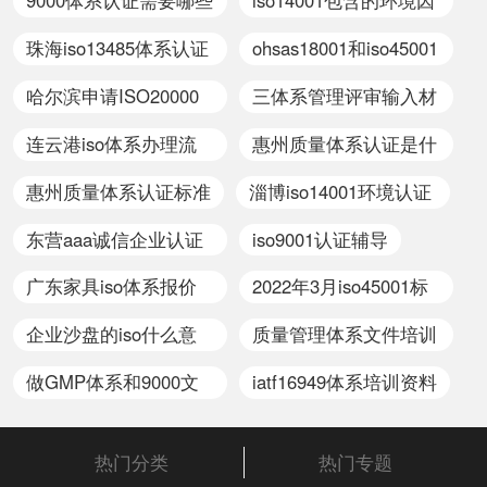
9000体系认证需要哪些
iso14001包含的环境因
资料
素
珠海iso13485体系认证
ohsas18001和iso45001
周期
区别
哈尔滨申请ISO20000
三体系管理评审输入材
认证要求
料方针目标适宜性
连云港iso体系办理流
惠州质量体系认证是什
程
么意思
惠州质量体系认证标准
淄博iso14001环境认证
是什么意思
东营aaa诚信企业认证
iso9001认证辅导
办理条件
广东家具iso体系报价
2022年3月iso45001标
方案
准
企业沙盘的iso什么意
质量管理体系文件培训
思
试题及答案
做GMP体系和9000文
iatf16949体系培训资料
件区别
热门分类
热门专题