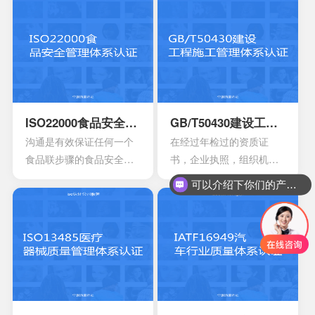
找出在目前产品，活动工
控以及改进的服务管理体
作环境里面的危险源。针
系模型。这是当前在金融
对一些不容许出现的风险
机构，高科技产业，还有
或者是危险，来有效制定
电信机构不可以缺少的一
合适的控制计划执行控制
个重要机制。这也让所有
的计划，定期检查评估职
的it管理者会拥有着参考的
业安全的计划或者是规
框架，能够达到管理it服务
ISO22000食品安全管理体系认证
GB/T50430建设工程施工管理体系认证
定。另外还需要有效创建
的效果，可以通过认证的
沟通是有效保证任何一个
在经过年检过的资质证
包含一系列因素的管理体
方式来表达。其实这一次
食品联步骤的食品安全危
书，企业执照，组织机构
系，其中包含职责信息，
的认证会通过4个完全不一
害可以有效得到控制和确
代码证是否齐全，这一点
可以介绍下你们的产品么？
沟通应急准备组织结构以
样的方面来有效介绍准备
认。其中会包含食品中上
非常的重要，因为会形成
及响应要素等等，能够持
的阶段，事实上这4个部分
游以及食品中下游之间的
受控的文件，并且进入到
续性改进职业的健康安
的内容大部分都是认证过
沟通。作为有效的食品安
运行改进的阶段。体系的
全。
程中所不可以缺少的，但
全体系，是有效建立架构
阶段就能够自行的完成，
是因为组织的架构和管理
化的管理体系，具有着运
也可以找到一些专业的机
的基础有所区别，所以可
作以及改进的效果。同时
构去协助。体系的文件，
能也会存在一定的差异
还能够有效达到危害控制
其中也会包含三大体系的
性。