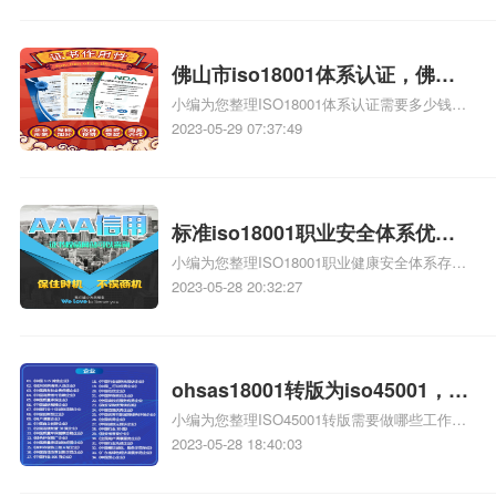
签订，iso体系认证协议是什么、请问
ISO/IEC18000-64协议和ISO/IEC18000-6D协
议是啥关系有人知道么相关iso体系认证知识，
佛山市iso18001体系认证，佛山
详情可查看下方正文！
小编为您整理ISO18001体系认证需要多少钱、
市iso18001认证
ISO18001指的是什么体系、ISO18001指的是
2023-05-29 07:37:49
什么体系、梅州ISO18001体系认证需要什、
ISO18001体系认证有效期多久年审多少钱相关
iso体系认证知识，详情可查看下方正文！
标准iso18001职业安全体系优
小编为您整理ISO18001职业健康安全体系存在
势，iso18001职业安全体系优势
的价值体现在哪、ISO18001职业健康安全体系
2023-05-28 20:32:27
对企业有哪些方面的改善、怎么办理ISO18001
职业健康安全管理体系认证证书、怎么办理
ISO18001职业健康安全管理体系认证证书、
ISO18001职业健康体系认证办理需要多少费用
ohsas18001转版为iso45001，
相关iso体系认证知识，详情可查看下方正文！
小编为您整理ISO45001转版需要做哪些工作、
iso45001转版
ISO19001-2000版转版为19001-2008版时原文
2023-05-28 18:40:03
件版号如何更改、TS16949转版、请问
ISO9001转版试题的转版是什么意思、将