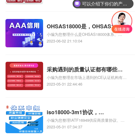
可以介绍下你们的产品么？
是什么、ohsas18000是什么意思、
OHSAS18000的中文名称是什么相关iso体系认
证知识，详情可查看下方正文！
OHSAS18000是，OHSAS18000
小编为您整理什么是OHSAS18000体系、
是( )体系
OHSAS18000认证范围是哪些、OHSAS18000
2023-06-02 21:10:04
认证范围是哪些、OHSAS18000认证模式是怎
样、什么是“OHSAS18000的评价”相关iso体系
认证知识，详情可查看下方正文！
采购遇到的质量认证都有哪些？
小编为您整理在市场上遇到的CE认证机构有哪
办理ohsas18000遇到哪些问题？
些、质量管理体系都有哪些认证、锂电池的质
2023-05-31 22:44:46
量认证机构都有哪些、质量管理体系都有哪些
认证、北京的质量认证机构都有哪些相关iso体
系认证知识，详情可查看下方正文！
iso18000-3m1协议，
小编为您整理IATF16949供应商质量协议、
isoiec18000-2协议
ISO/IEC18000是什么协议、拍拍网3C认证的
2023-05-31 07:34:37
协议是什么、iso体系认证协议有哪个部门负责