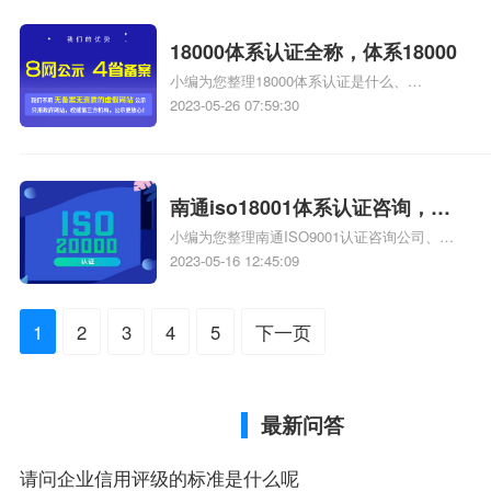
OHSAS18001认证迁移为ISO45001认证的主
要工作有哪些相关iso体系认证知识，详情可查
18000体系认证全称，体系18000
看下方正文！
小编为您整理18000体系认证是什么、
ISO18000安全体系认证问题、ISO18000安全
2023-05-26 07:59:30
体系认证问题、南京ISO体系认证--ISO9001、
ISO14000、18000体系认证、公司做18000体
系怎么申请相关iso体系认证知识，详情可查看
下方正文！
南通iso18001体系认证咨询，南
小编为您整理南通ISO9001认证咨询公司、南
通iso18001认证咨询
通iso27001信息认证咨询找、南通哪家认证咨
2023-05-16 12:45:09
询公司最专业，最快，最便宜、ISO18001指的
是什么体系、ISO18001指的是什么体系相关
1
2
3
4
5
下一页
iso体系认证知识，详情可查看下方正文！
最新问答
请问企业信用评级的标准是什么呢