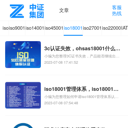
客服
文章
热线
iso
iso9001
iso14001
iso45001
iso18001
iso27001
iso22000
IA
体
质量管
环境管
职业健
质量管
信息安
食品安
汽
3c认证失效，ohsas18001什么时
系
理体系
理体系
康安全
理体系
全管理
全管理
质
小编为您整理3C证书失效，产品能否继续出
候失效？
售、原体系失效,需提交TS认证计划、产品外包
2023-07-08 17:41:52
装ISO国际质量管理体系认证失效被举报、质
认
认证咨
认证咨
管理体
认证咨
体系认
体系认
认
量体系9月15日旧版自动失效,公司换体系公司
向认证委申请失效怎么办、GB/T15555.2-1995
证
询
询
系认证
询
证咨询
证咨询
失效后用什么国标相关iso体系认证知识，详情
iso18001管理体系，iso18001管
可查看下方正文！
小编为您整理如何申请iso18001管理体系认
理体系认证
知
咨询
证、河源ISO18001管理体系认证哪家专业、什
2023-07-08 07:54:48
么是iso18001职业健康管理体系、iso18001是
识
什么、iso18001是什么相关iso体系认证知识，
详情可查看下方正文！