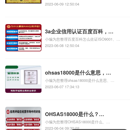
证知识，详情可查看下方正文！
证，认证中心说要提供两个必须的文件：一个
2023-06-09 12:50:04
中心
是职业健康安全等级风险的证明、武汉新兴环
境管理体系认证中心怎么样、怎么查询
iso18000职业健康安全管理体系、中大华远认
证中心武汉分中心，这个机构怎么样、
3a企业信用认证百度百科，
ISO9000,ISO14000,ISO18000三标体系管理相
小编为您整理百度百科怎么佐证ISO9001、怎
ohsas18001认证百度百科百度百
关iso体系认证知识，详情可查看下方正文！
么修改国军标百度百科。、轿车轮胎气压国际
2023-06-08 12:50:04
科
标准gbt2978-2008标准百度百科、3A企业信用
评级、3A企业信用评级标准是什么呢3A企业信
用评级是什么相关iso体系认证知识，详情可查
看下方正文！
ohsas18000是什么意思，
小编为您整理ohsas18000是什么意思、
OHSAS18000是什么意思
ISO9001、HACCP、ISO22000、
2023-06-07 17:34:13
OHSAS18000、ISO14001是什么意思、
OHSAS18000是什么、OHSMS18000和
OHSAS18000是什么关系啊，一个意思吗、
OHSAS18000是什么标准相关iso体系认证知
OHSAS18000是什么？
识，详情可查看下方正文！
小编为您整理OHSAS18000是什么、
ohsas18000是什么？
OHSAS18000是什么标准、请问OHSAS18000
2023-06-04 09:30:02