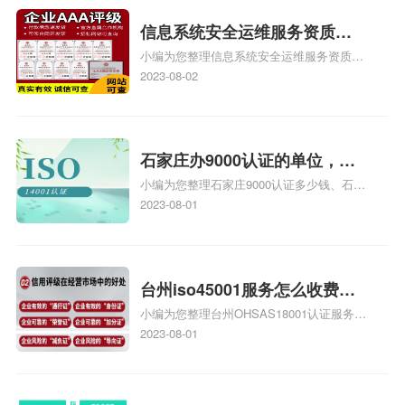
iso体系认证知识，详情可查看下方正文！
信息系统安全运维服务资质二
小编为您整理信息系统安全运维服务资质认
级费用，信息系统安全运维服
证证书机构有哪些、安全运维服务资质的费
2023-08-02
务资质二级
用是多少啊、安全运维服务资质哪家便宜、
安全运维服务资质认证哪家效率高、信息系
统安全集成服务资质认证的申请书相关iso
体系认证知识，详情可查看下方正文！
石家庄办9000认证的单位，石
小编为您整理石家庄9000认证多少钱、石家
家庄9000认证的公司
庄9000认证价格多少钱、石家庄9000认证
2023-08-01
大概多少钱、石家庄9000认证价格贵吗、石
家庄9000认证费用大概多钱相关iso体系认
证知识，详情可查看下方正文！
台州iso45001服务怎么收费，
小编为您整理台州OHSAS18001认证服务中
台州iso45001认证服务怎么收
心哪家收费便宜、台州ISO9000认证，哪个
2023-08-01
费
咨询公司服务好、台州CE认证,台州机械机
电CE认证、CE认证怎么收费、温州科普
ISO45001职业健康安全管理体系认证收费