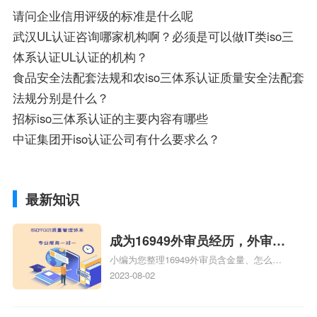
请问企业信用评级的标准是什么呢
武汉UL认证咨询哪家机构啊？必须是可以做IT类iso三
体系认证UL认证的机构？
食品安全法配套法规和农iso三体系认证质量安全法配套
法规分别是什么？
招标iso三体系认证的主要内容有哪些
中证集团开iso认证公司有什么要求么？
最新知识
成为16949外审员经历，外审员
小编为您整理16949外审员含金量、怎么才
16949
能成为注册的TS16949:2009的外审员、我
2023-08-02
也想16949外审员，不过不了解具体情况、
iso9000外审员、SA8000外审员培训相关