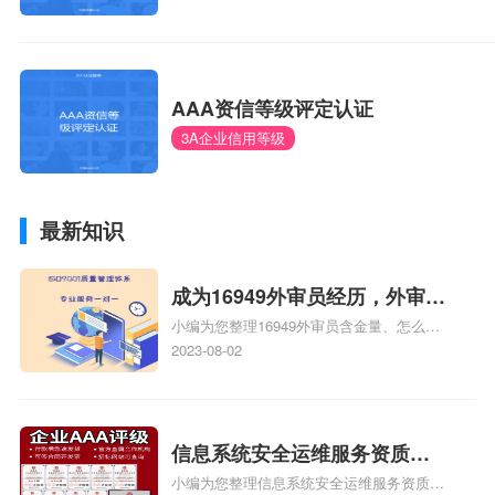
AAA资信等级评定认证
3A企业信用等级
最新知识
成为16949外审员经历，外审员
小编为您整理16949外审员含金量、怎么才
16949
能成为注册的TS16949:2009的外审员、我
2023-08-02
也想16949外审员，不过不了解具体情况、
iso9000外审员、SA8000外审员培训相关
iso体系认证知识，详情可查看下方正文！
信息系统安全运维服务资质二
小编为您整理信息系统安全运维服务资质认
级费用，信息系统安全运维服