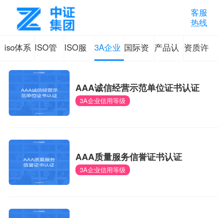
客服
热线
iso体系
ISO管
ISO服
3A企业
国际资
产品认
资质许
认证产
理体系
务体系
信用等
质认证
证咨询
可认证
AAA诚信经营示范单位证书认证
品
认证咨
认证咨
级
咨询
3A企业信用等级
询
询
AAA质量服务信誉证书认证
3A企业信用等级