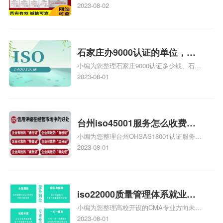
证证书机构有哪些、安全运维服务资质的费
2023-08-02
务资质二级
用是多少啊、安全运维服务资质哪家便宜、
安全运维服务资质认证哪家效率高、信息系
统安全集成服务资质认证的申请书相关iso
体系认证知识，详情可查看下方正文！
石家庄办9000认证的单位，石
小编为您整理石家庄9000认证多少钱、石家
家庄9000认证的公司
庄9000认证价格多少钱、石家庄9000认证
2023-08-01
大概多少钱、石家庄9000认证价格贵吗、石
家庄9000认证费用大概多钱相关iso体系认
证知识，详情可查看下方正文！
台州iso45001服务怎么收费，
小编为您整理台州OHSAS18001认证服务中
台州iso45001认证服务怎么收
心哪家收费便宜、台州ISO9000认证，哪个
2023-08-01
费
咨询公司服务好、台州CE认证,台州机械机
电CE认证、CE认证怎么收费、温州科普
ISO45001职业健康安全管理体系认证收费
标准是什么相关iso体系认证知识，详情可
iso22000质量管理体系就业方
查看下方正文！
小编为您整理高校开设的CMA专业方向未来
向，质量管理与认证就业方向
就业前景及就业方向如何、cma就业方向有
2023-08-01