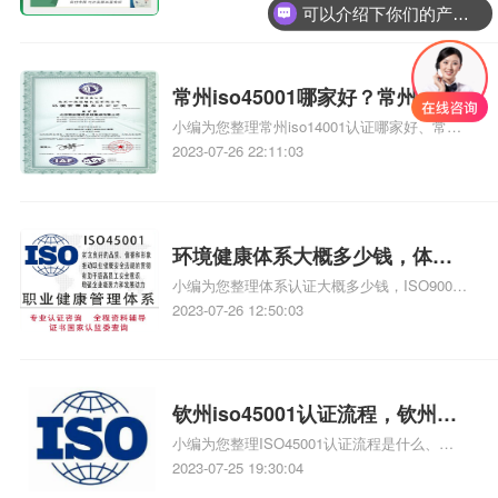
可以介绍下你们的产品么？
什么、cma考试时间2022是什么时候、实施
ISO9001:2008版标准的目的是什么相关iso体
系认证知识，详情可查看下方正文！
常州iso45001哪家好？常州
小编为您整理常州iso14001认证哪家好、常州
iso45001认证哪家好
iso14001认证办理哪家好、ISO45001职业健康
2023-07-26 22:11:03
认证哪家好、有谁明白贵州ISO45001职业健康
安全认证哪家好、谁知道哪家ISO45001职业健
康安全管理体系认证公司好相关iso体系认证知
识，详情可查看下方正文！
环境健康体系大概多少钱，体系
小编为您整理体系认证大概多少钱，ISO9001
认证大概多少钱
体系认证、环境管理体系认证是怎么回事大概
2023-07-26 12:50:03
多少钱啊、健康体系认证办下来多少钱、健康
体系认证办下来多少钱、健康安全体系认证咨
询办理要多少钱相关iso体系认证知识，详情可
查看下方正文！
钦州iso45001认证流程，钦州
小编为您整理ISO45001认证流程是什么、
iso20000认证流程
ISO45001认证的流程是什么、襄阳iso45001认
2023-07-25 19:30:04
证有哪些流程、办理ISO45001认证流程是怎样