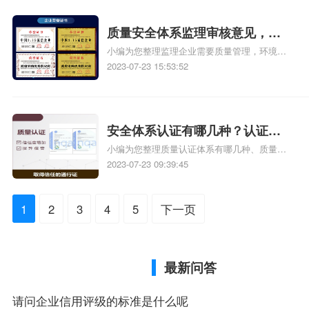
识，详情可查看下方正文！
质量安全体系监理审核意见，安
小编为您整理监理企业需要质量管理，环境，
全体系监理审核意见
安全体系认证吗、公司要求对质量、环境、职
2023-07-23 15:53:52
业健康安全三体系科研立项，有高人提提意见
呗、公路工程监理质量管理体系、监理企业质
量管理体系、监理公司质量认证体系的外审如
何准备相关iso体系认证知识，详情可查看下方
安全体系认证有哪几种？认证体
正文！
小编为您整理质量认证体系有哪几种、质量认
系有哪几种？
证体系有哪几种、我国冶金行业具体有哪几种
2023-07-23 09:39:45
认证体系、质量管理体系有哪几种、商品质量
认证有哪几种类型相关iso体系认证知识，详情
1
2
3
4
5
下一页
可查看下方正文！
最新问答
请问企业信用评级的标准是什么呢