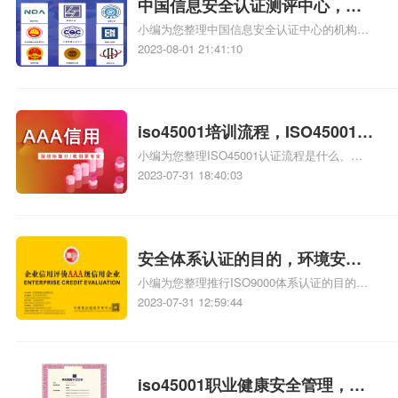
中国信息安全认证测评中心，信
小编为您整理中国信息安全认证中心的机构简
息安全测评认证中心
介、戴尔有没有国家信息安全测评信息安全服
2023-08-01 21:41:10
务资质证书【安全工程类一级】、信息安全等
级保护测评机构是做什么的、四川的企业在哪
里办理中国信息安全认证中心颁发的信息安全
服务资质认证如何办理、第三方安全测评cma
iso45001培训流程，ISO45001培
测评机构为什么这么贵相关iso体系认证知识，
小编为您整理ISO45001认证流程是什么、
训
详情可查看下方正文！
ISO45001认证的流程是什么、ISO45001内审
2023-07-31 18:40:03
员培训试题(含答案)、襄阳iso45001认证有哪些
流程、办理ISO45001认证流程是怎样的相关
iso体系认证知识，详情可查看下方正文！
安全体系认证的目的，环境安全
小编为您整理推行ISO9000体系认证的目的是
体系认证的目的
什么、建立职业健康安全管理体系的目的是什
2023-07-31 12:59:44
么、建立ISO体系的目的是什么、三体系培训
目的、运行haccp体系的目的是什么相关iso体
系认证知识，详情可查看下方正文！
iso45001职业健康安全管理，职