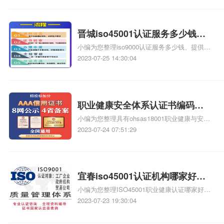
的、ISO45001培训费相关iso体系认证知识，
详情可查看下方正文！
晋城iso45001认证服务多少钱，
小编为您整理iso9000认证服务多少钱、提供服
晋城iso45001认证多少钱
务婴儿床CE认证多少钱、提供itss认证服务安
2023-07-25 14:30:04
全运维服务资质认证多少钱、
ISO9001/ISO45001/ISO14001/服务认证大概
需要多少费用有没有哪些性价比高的公司推
荐、新版ISO45001：2016换版培训哪家好多少
职业健康安全体系认证书编码，
钱什么时间有相关iso体系认证知识，详情可查
小编为您整理具有ohsas18001职业健康与安全
职业健康安全体系认证书
看下方正文！
管理体系认证书有几种认证书、职业健康安全
2023-07-24 07:51:29
管理体系认证证书，如何办理OHSAS18001职
业健康安全管理体系认证证书、OHSAS18000
系列职业健康及安全体系认证证书是什么、职
业健康安全管理体系认证证书样本，办理职业
宜春iso45001认证机构哪家好，
健康安全管理体系认证证书有什么重要意义、
小编为您整理ISO45001职业健康认证哪家好、
宜春iso45001认证机构哪家服务
职业健康安全管理体系认证证书怎么办相关iso
ccc认证机构哪家好、iso9001认证机构哪家
2023-07-23 19:30:04
好
体系认证知识，详情可查看下方正文！
好、有谁明白贵州ISO45001职业健康安全认证
哪家好、iso认证机构哪家好相关iso体系认证知