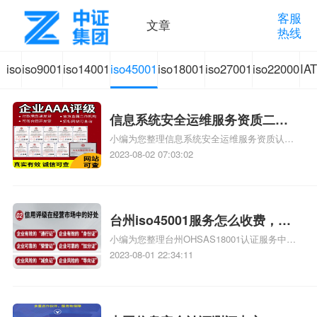
客服
文章
热线
iso
iso9001
iso14001
iso45001
iso18001
iso27001
iso22000
IA
体
质量管
环境管
职业健
质量管
信息安
食品安
汽
信息系统安全运维服务资质二级
系
理体系
理体系
康安全
理体系
全管理
全管理
质
小编为您整理信息系统安全运维服务资质认证
费用，信息系统安全运维服务资
证书机构有哪些、安全运维服务资质的费用是
2023-08-02 07:03:02
质二级
多少啊、安全运维服务资质哪家便宜、安全运
认
认证咨
认证咨
管理体
认证咨
体系认
体系认
认
维服务资质认证哪家效率高、信息系统安全集
成服务资质认证的申请书相关iso体系认证知
证
询
询
系认证
询
证咨询
证咨询
识，详情可查看下方正文！
台州iso45001服务怎么收费，台
小编为您整理台州OHSAS18001认证服务中心
州iso45001认证服务怎么收费
知
咨询
哪家收费便宜、台州ISO9000认证，哪个咨询
2023-08-01 22:34:11
公司服务好、台州CE认证,台州机械机电CE认
识
证、CE认证怎么收费、温州科普ISO45001职
业健康安全管理体系认证收费标准是什么相关
iso体系认证知识，详情可查看下方正文！