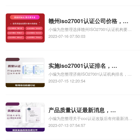
全谁信息安全服务资质证书、办理信息安全体
系认证第三方公司哪个专业、通过信息安全管
理体系认证的公司有哪些相关iso体系认证知
赣州iso27001认证公司价格，赣
识，详情可查看下方正文！
小编为您整理选择赣州ISO27001认证机构要、
州iso27001认证价格
赣州ISO14001环境管理体系认证公司选哪家、
2023-07-16 07:50:03
江苏申请ISO27001认证，哪家公司价格最优
惠、湖南ISO27001认证价格是多少、选择赣州
ISO9001认证公司需要考虑哪些方面相关iso体
系认证知识，详情可查看下方正文！
实施iso27001认证排名，
小编为您整理济南ISO27001认证机构排名，哪
iso27001 实施
家好、公司为什么要实施ISO27001、企业为什
2023-07-15 12:20:54
么要实施ISO27001、ISO认证机构排名、
iso9000认证公司排名相关iso体系认证知识，
详情可查看下方正文！
产品质量认证最新消息，
小编为您整理关于ccc认证改版后有何最新消
iso27001最新消息
息、、、产品质量认证、产品质量安全认证与
2023-07-13 07:54:57
产品质量合格认证的区别、产品质量证书认
证、产品质量认证名词解释相关iso体系认证知