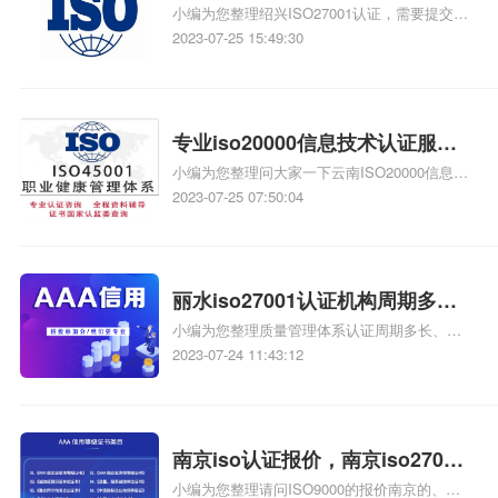
小编为您整理绍兴ISO27001认证，需要提交哪
绍兴iso27001认证多少钱
些资料、绍兴ISO9001认证费用是多少钱、
2023-07-25 15:49:30
iso27001认证多少钱、绍兴ISO9000认证、
ISO27001认证多少钱啊相关iso体系认证知
识，详情可查看下方正文！
专业iso20000信息技术认证服务
小编为您整理问大家一下云南ISO20000信息技
商，iso20000信息技术认证服务
术认证流程是什么、杭州做ISO20000认证哪家
2023-07-25 07:50:04
商
专业、青岛ISO20000认证公司哪家最专业、广
东iso9001认证服务商哪家好、功能安全认证咨
询服务商哪家强相关iso体系认证知识，详情可
查看下方正文！
丽水iso27001认证机构周期多
小编为您整理质量管理体系认证周期多长、知
长，丽水iso27001认证周期多长
识产权贯标周期多长、机顶盒FCC认证周期有
2023-07-24 11:43:12
多长、CMMI实施的周期是多长、做FCC认证
贵不贵，周期多长相关iso体系认证知识，详情
可查看下方正文！
南京iso认证报价，南京iso27001
小编为您整理请问ISO9000的报价南京的、
报价