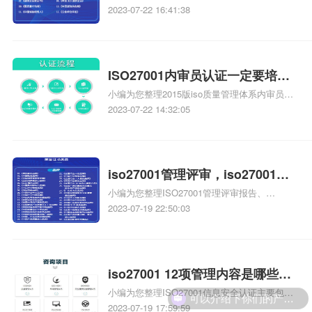
ISO认证报价有哪些项目、南京iso认证哪里
2023-07-22 16:41:38
好、决定ISO认证机构报价的因素是什么、透
水砖厂家推荐及iso三体系认证报价相关iso体系
认证知识，详情可查看下方正文！
ISO27001内审员认证一定要培训
小编为您整理2015版iso质量管理体系内审员一
嘛，iso27001一定要培训么？
定要外部培训吗、CMA是一定要培训吗、一定
2023-07-22 14:32:05
要参加CMA培训机构吗、ISO9001:2008内审员
资格证书可以内部认定吗内审员资格证书的取
得一定要经过外部培训吗、50430考试是否也
一定要培训证书啊相关iso体系认证知识，详情
iso27001管理评审，iso27001管
可查看下方正文！
小编为您整理ISO27001管理评审报告、
理评审计划
ISO9001-2000管理评审、TS16949管理评审怎
2023-07-19 22:50:03
么评审、压力容器管理评审与ISO9000管理评
审的区别、ISO27001-2013管理评审计划相关
iso体系认证知识，详情可查看下方正文！
iso27001 12项管理内容是哪些，
可以介绍下你们的产品么？
小编为您整理ISO27001信息安全认证主要包括
iso27001 12项管理内容
哪些内容、OHSAS18000管理原则包括哪些内
2023-07-19 17:59:59