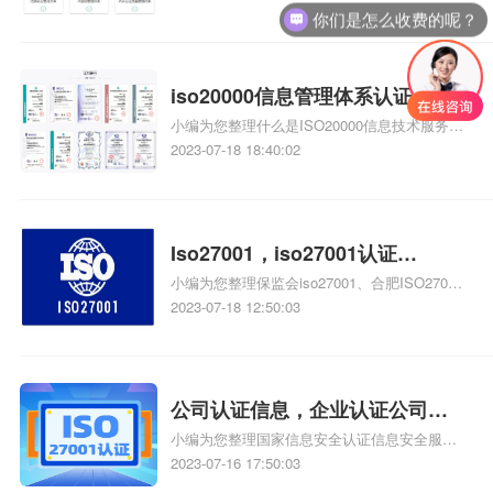
你们是怎么收费的呢？
容、质量管理体系12项原理、请问ISO9001质
量体系管理包含哪些内容、质量管理体系的管
理包括哪些内容相关iso体系认证知识，详情可
查看下方正文！
iso20000信息管理体系认证机
小编为您整理什么是ISO20000信息技术服务管
构，iso20000信息技术服务管理
理体系认证、ISO20000信息技术服务管理体系
2023-07-18 18:40:02
体系认证机构
如何办理、如何建立iso20000信息技术服务管
理体系、ISO20000信息技术服务管理体系认证
是怎么做的、ISO20000信息技术服务管理体系
服务认证怎么申请相关iso体系认证知识，详情
Iso27001，iso27001认证
可查看下方正文！
小编为您整理保监会iso27001、合肥ISO27001
iso27001
认证咨询公司，ISO27001认证咨询去哪里、
2023-07-18 12:50:03
iso27001是什么、学ISO27001、ISO27001是
什么管理体系相关iso体系认证知识，详情可查
看下方正文！
公司认证信息，企业认证公司信
小编为您整理国家信息安全认证信息安全服务
息
资质证书有哪些公司、iso27001信息安全认证
2023-07-16 17:50:03
哪家公司靠谱、四川哪些公司具备国家信息安