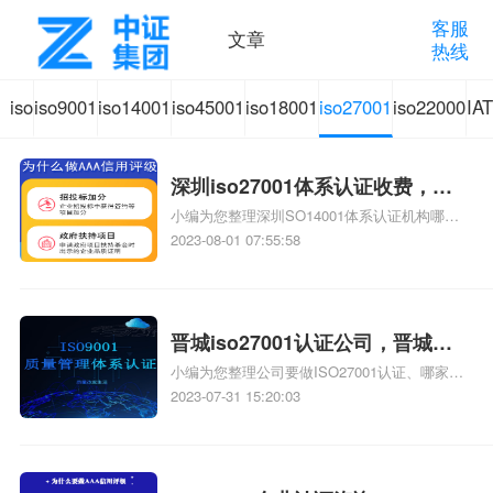
客服
文章
热线
iso
iso9001
iso14001
iso45001
iso18001
iso27001
iso22000
IA
体
质量管
环境管
职业健
质量管
信息安
食品安
汽
深圳iso27001体系认证收费，深
系
理体系
理体系
康安全
理体系
全管理
全管理
质
小编为您整理深圳SO14001体系认证机构哪家
圳iso27001认证公司怎么收费
收费便宜、大佬们跪求答案深圳ISO体系认证
2023-08-01 07:55:58
怎么收费、帮帮忙，深圳IATF16949认证咨询
认
认证咨
认证咨
管理体
认证咨
体系认
体系认
认
机构如何收费、杭州ISO27001认证公司哪家收
费便宜、温州ISO27001认证中心哪家收费合理
证
询
询
系认证
询
证咨询
证咨询
相关iso体系认证知识，详情可查看下方正文！
晋城iso27001认证公司，晋城
小编为您整理公司要做ISO27001认证、哪家公
iso27001认证公司哪家好
知
咨询
司能做ISO27001认证、连云港认证iso27001公
2023-07-31 15:20:03
司哪家、常德ISO27001认证机构,ISO27001认
识
证可以找哪家公司、九江哪家公司提供
ISO27001认证服务，ISO27001认证机构相关
iso体系认证知识，详情可查看下方正文！