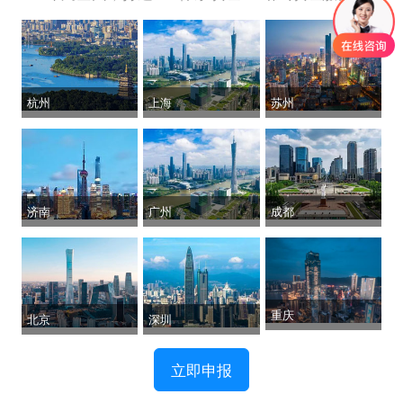
杭州
上海
苏州
济南
广州
成都
重庆
北京
深圳
立即申报