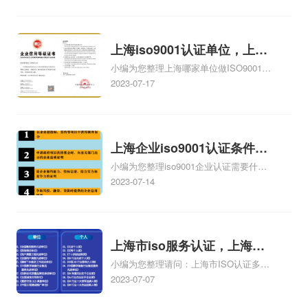
管理体系认证比较好、怎样在上海申请
iso9001质量管理体系认证、质量管理体
系在上海哪里有卖、上海哪里可以考质量
管理体系证书相关iso体系认证知识，详情
上海iso9001认证单位，上海
可查看下方正文！
小编为您整理上海哪家单位做ISO9001、
iso9001认证单位多少钱
上海ISO认证单位/公司/机构在哪里、上海
2023-07-17
具有CMA计量认证证书的单位、上海CE
认证|上海认证机构|上海FDA注册上海
ISO9001认证|上海RoHS检测、上海
ISO9001认证费用相关iso体系认证知识，
上海企业iso9001认证条件，
详情可查看下方正文！
小编为您整理iso9001企业认证需要什么
上海生产企业iso9001申请条
条件、企业办理ISO9001认证需要什么条
2023-07-14
件
件、上海ISO9001质量管理体系认证是什
么需要达到什么条件能够办理。、上海企
业做iso9001认证一般选哪个、上海CE认
证|上海认证机构|上海FDA注册上海
上海市iso服务认证，上海市
ISO9001认证|上海RoHS检测相关iso体系
小编为您整理请问：上海市ISO认证多少
iso9001服务认证
认证知识，详情可查看下方正文！
钱、上海市有害生物防制服务资质证书如
2023-07-07
何申请办理、请问：上海市ISO认证如何