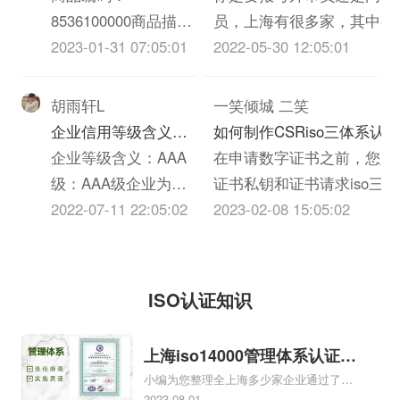
你们当地的安监局）
槛。望采纳~
短、“包通过”等违法
险丝 FUSE，请问我
8536100000商品描
员，上海有很多家，其中有
消防验收报告（找你
违规行为，将予以坚
该如何归类？HS
述：熔断器(电压不超
2023-01-31 07:05:01
法国公司叫
2022-05-30 12:05:01
们当地...
决打击。将在各省之
CODE 多少？需要商
过1000伏)申报要素：
BUREAUVERITASCHINA
间启动跨省突击稽查
检和做3C认证吗？
1.品名;2.用途;3.品
称BV,或必维），是家不错
胡雨轩L
一笑倾城 二笑
机制，一旦发现上述
牌;4.型号;5.电压;6.新
公司，跟我们合作了很多年
企业信用等级含义是
如何制作CSRiso三体系认证
违规违法现象，将采
旧状态;进出口法检商
了，
什么？
企业等级含义：AAA
在申请数字证书之前，您必
取暂停资质、取消资
品，并需强制3C认
级：AAA级企业为最
证书私钥和证书请求iso三
质等严厉措施，并追
证。
高級企业，其还本付
2022-07-11 22:05:02
(CSR,CerificateSigningReq
2023-02-08 15:05:02
究项目负责人和机
息能力最强。AA级：
是您的公钥证书原始iso三
构...
AA级企业属高级企
包含了您的服务器信息和您
业，其还...
息，需要提交给CA认证中
ISO认证知识
CSRiso三体系认证时会同
iso...
上海iso14000管理体系认证，
小编为您整理全上海多少家企业通过了
上海iso14000
iso14000、上海浦东新区哪些公司是通过
2023-08-01