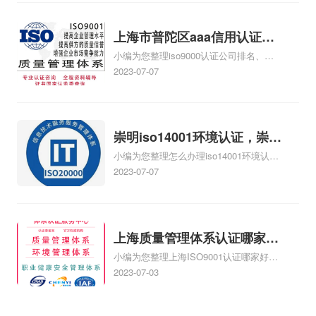
收费、谁知道：上海市ISO认证价格贵
吗、问一下:上海市ISO认证怎么收费相关
iso体系认证知识，详情可查看下方正文！
上海市普陀区aaa信用认证公
小编为您整理iso9000认证公司排名、哪
司排名，上海市普陀区质量体
些公司喜欢申报AAA信用评级、AAA信用
2023-07-07
系认证公司
认证是什么、北京企业公司信用等级证书
AAA级办理、深圳AAA信用资质认证评估
公司哪家好相关iso体系认证知识，详情可
查看下方正文！
崇明iso14001环境认证，崇明
小编为您整理怎么办理iso14001环境认
iso14001环境管理体系认证
证、ISO14001环境管理体系认证的、怎
2023-07-07
么办ISO14001环境体系认证、哪里办理
iso14001环境认证、ISO14001环境管理
体系认证哪相关iso体系认证知识，详情可
查看下方正文！
上海质量管理体系认证哪家
小编为您整理上海ISO9001认证哪家好、
好？上海管理体系认证哪家
上海ISO13485认证哪家好、上海哪家检
2023-07-03
好？
测认证机构好、上海iso20000认证咨询哪
家好、上海ISO9001认证公司哪家好相关