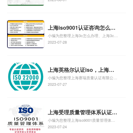
ISO14000认证的。。。、上海CE认证|上
海认证机构|上海FDA注册上海ISO9001认
证|上海RoHS检测、iso14000是什么管理
体系、上海iso9001质量管理体系认证哪
上海iso9001认证咨询怎么办
里有相关iso体系认证知识，详情可查看下
小编为您整理上海3c怎么办理、上海3c认
理？上海iso14000怎么办理？
方正文！
证怎么办理、上海3C认证怎么办理、上海
2023-07-28
企业怎么办理CE认证、上海灯具的3C认
证怎么办理相关iso体系认证知识，详情可
查看下方正文！
上海英格尔认证iso，上海英
小编为您整理上海赛瑞质量认证有限公司
格尔体系认证证书
和上海英格尔认证有限公司哪个好、上海
2023-07-27
英格尔检测认证中心和中国质量认证中心
有什么区别、为什么上海英格尔认证检测
出具的报告没有CMA的章、上海英格尔认
证中心出具的ISO9001质量管理体系认证
上海受理质量管理体系认证，
证书具有权威性吗、英格尔iso9001年审
小编为您整理上海iso9001质量管理体系
上海受理iso9001管理体系
多少钱相关iso体系认证知识，详情可查看
认证哪里有、上海在哪申请ISO9001质量
2023-07-24
下方正文！