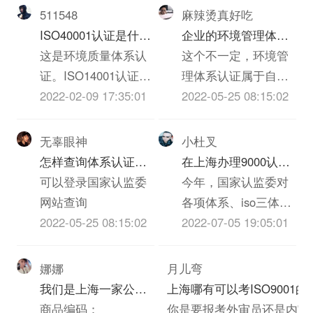
都有效的。因此申报
对重要过程，关键岗
511548
麻辣烫真好吃
CCAA的就可以了。
位编制iso三体系认证
ISO40001认证是什
企业的环境管理体系
如果一定想要申报
和记录；定期检查体
么？上海如何办理？
这是环境质量体系认
必须经过认证吗
这个不一定，环境管
IRCA，1，参加被
系实施含金量发现问
证。ISO14001认证所
理体系认证属于自愿
IRCA认证的机构所举
题，及时调整。
需其他相关资料：环
2022-02-09 17:35:01
性认证证书，一般来
2022-05-25 08:15:02
办的ISO9001审核员
评报告（可以百度
说就两个目的1、企业
培训班（培训讲师是
找“环评报告代办公
要打响自己的招牌，
无辜眼神
小杜叉
具备资质的，整个课
司”）、或者你们去环
给集资的品牌镀金，
怎样查询体系认证证
在上海办理9000认证
程的课件内容和时间
保局环境监测报告
提高知名度和客户信
书的初次认证时间?
可以登录国家认监委
和14000环保认证费
今年，国家认监委对
安排是申报的，包括
（百度上找你们当地
任度2、企业需要参与
网站查询
用大概多少？有没有
各项体系、iso三体系
考试的试卷）...
的环境检测公司）、
到投标，一般的招标
2022-05-25 08:15:02
专业代理公司？
认证认证所谓代理机
2022-07-05 19:05:01
三同时报告（同时iso
方都会对企业提出要
构进行严格排查，对
认证，同时施工，同
求，iso14001有时候
于所谓代理机构恶意
娜娜
月儿弯
时竣工）即建设项目
会作为加分项，有时
竞价、审核不到现
我们是上海一家公
上海哪有可以考ISO9001的
骏工验收报告。（找
候是投标的准入门
场、审核正常时间缩
司，需要进口一批保
商品编码：
规机构
你是要报考外审员还是内审