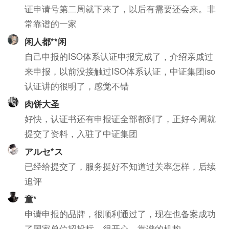
证申请号第二周就下来了，以后有需要还会来。非
常靠谱的一家
闲人都**闲
自己申报的ISO体系认证申报完成了，介绍亲戚过
来申报，以前没接触过ISO体系认证，中证集团iso
认证讲的很明了，感觉不错
肉饼大圣
好快，认证书还有申报证全部都到了，正好今周就
提交了资料，入驻了中证集团
アルセ*ス
已经给提交了，服务挺好不知道过关率怎样，后续
追评
童*
申请申报的品牌，很顺利通过了，现在也备案成功
了国家单位招投标。很开心，靠谱的机构