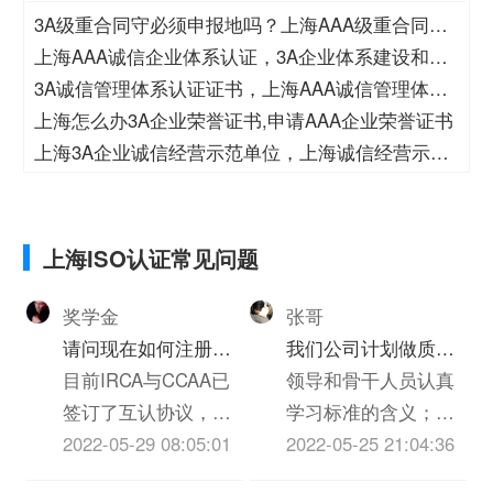
3A级重合同守必须申报地吗？上海AAA级重合同守
如何认证？
上海AAA诚信企业体系认证，3A企业体系建设和诚
信建设
3A诚信管理体系认证证书，上海AAA诚信管理体系
认证
上海怎么办3A企业荣誉证书,申请AAA企业荣誉证书
上海3A企业诚信经营示范单位，上海诚信经营示范
AAA单位
上海ISO认证常见问题
奖学金
张哥
请问现在如何注册
我们公司计划做质量
IRCA的iso9000审核
目前IRCA与CCAA已
环境体系认证，我们
领导和骨干人员认真
员
签订了互认协议，
应该怎么做？文件如
学习标准的含义；找
即：两个证书在国际
2022-05-29 08:05:01
何编写？
到企业与标准的差
2022-05-25 21:04:36
及国内机构是互认且
距；分析解决方案；