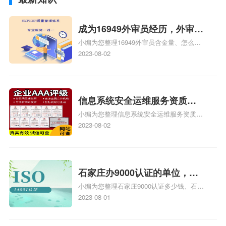
成为16949外审员经历，外审员
小编为您整理16949外审员含金量、怎么才
16949
能成为注册的TS16949:2009的外审员、我
2023-08-02
也想16949外审员，不过不了解具体情况、
iso9000外审员、SA8000外审员培训相关
iso体系认证知识，详情可查看下方正文！
信息系统安全运维服务资质二
小编为您整理信息系统安全运维服务资质认
级费用，信息系统安全运维服
证证书机构有哪些、安全运维服务资质的费
2023-08-02
务资质二级
用是多少啊、安全运维服务资质哪家便宜、
安全运维服务资质认证哪家效率高、信息系
统安全集成服务资质认证的申请书相关iso
体系认证知识，详情可查看下方正文！
石家庄办9000认证的单位，石
小编为您整理石家庄9000认证多少钱、石家
家庄9000认证的公司
庄9000认证价格多少钱、石家庄9000认证
2023-08-01
大概多少钱、石家庄9000认证价格贵吗、石
家庄9000认证费用大概多钱相关iso体系认