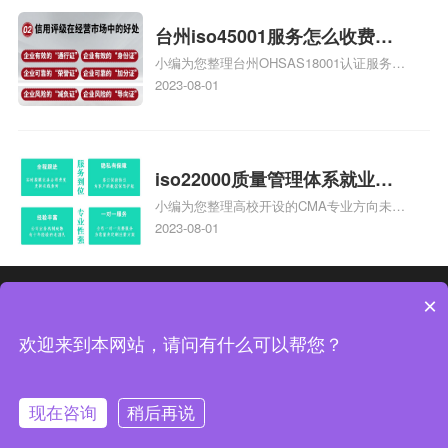
证知识，详情可查看下方正文！
台州iso45001服务怎么收费，
小编为您整理台州OHSAS18001认证服务中
台州iso45001认证服务怎么收
心哪家收费便宜、台州ISO9000认证，哪个
2023-08-01
费
咨询公司服务好、台州CE认证,台州机械机
电CE认证、CE认证怎么收费、温州科普
ISO45001职业健康安全管理体系认证收费
标准是什么相关iso体系认证知识，详情可
iso22000质量管理体系就业方
查看下方正文！
小编为您整理高校开设的CMA专业方向未来
向，质量管理与认证就业方向
就业前景及就业方向如何、cma就业方向有
2023-08-01
哪些、国际质量认证专业的就业方向、cpa
和cma未来就业方向、大学生考完cma，就
哪些就业方向相关iso体系认证知识，详情
热门分类
热门专题
×
可查看下方正文！
中证集团体系认证 版权所有 Copyright © 2022
欢迎来到本网站，请问有什么可以帮您？
渝ICP备2021005902号-4
渝公网安备 50010502003954号
现在咨询
稍后再说
联系我们
在线咨询