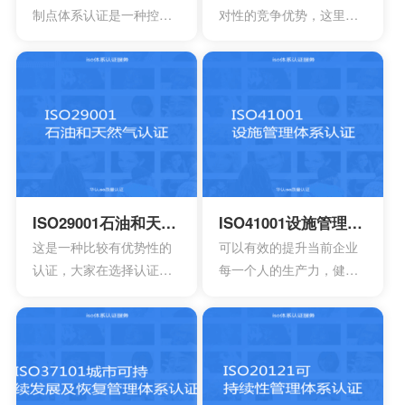
关的国家政策，加快企业
这时他们就会发现存在一
制点体系认证是一种控制
对性的竞争优势，这里面
发展。
些问题
食品安全危害的预防性体
所说的是创新，如果没有
系,用来使食品安全危害风
创新就没有办法和竞争对
险降低到较小或可接受的
手之间建立差异，也不可
水平,预测和防止在食品生
能会形成竞争上的优势
产过程中出现影响食品安
全的危害,防患于未然,降低
产品损耗。
ISO29001石油和天然气认证
ISO41001设施管理体系认证
这是一种比较有优势性的
可以有效的提升当前企业
认证，大家在选择认证时
每一个人的生产力，健康
也会发现拥有好的效果，
以及安全等等。可以有效
如果是第1次认证，首先还
提升管理工作的效率，能
需要了解公司是否能够有
够达到改善重成本的作
效满足标准。
用。可以有效提升管理服
务的整体品质水平。