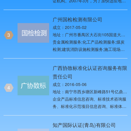
证机构。2007年3月，为了加快适应地方
中国检验认证市场对外开放新形势，原国
家质检总局将原中国质量认证中心
广州国检检测有限公司
（CQC）与原中国检验认证集团
成立：2017-05-02
（CCIC）等机构进行重组改革，以做优
3
地址：广州市番禺区大石街105国道大石
做强CQC和CCIC两个品牌 。
段586、588号三层326
贵金属检测服务;化工产品检测服务;煤炭
检测;建筑消防设施检测服务;施工现场质
量检测;电子产品检测;无损检测;水质检测
服务;公路与桥梁检测技术服务;药物检测
广西协致标准化认证咨询服务有限
仪器制造;船舶自动化、检测、监控系统
责任公司
制造;桩基检测服务;消防检测技术研究、
成立：2016-05-06
开发;珠宝玉石检测服务;电气机械检测服
4
地址：南宁市西乡塘区新峰路51号亿鼎安
务;无线通信网络系统性能检测服务;代办
吉商业广场4号楼十九层1901号办公室
企业产品标准信息咨询、标准技术咨询服
燃气钢瓶检测服务;室内环境检测;实验室
务、标准化示范项目信息咨询、标准体系
检测（涉及许可项目的需取得许可后方可
认证咨询服务、满意度调查咨询服务。
从事经营）;燃气特性检测;燃气用具检测;
（依法须经批准的项目，经相关部门批准
针织品、纺织品、服装的检测;皮革检测
知产国际认证(青岛)有限公司
后方可开展经营活动。）
服务;箱包检测服务;雷电防护装置检测;管