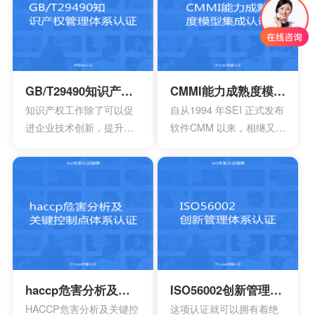
施。这种就能够有效防范
的要求。企业必须采用现
贿赂的风险，适用于一些
代化的管理模式，使包括
小型组织，中型组织，大
安全生产管理在内的所有
型组织，其中会包含公共
生产经营活动科学化、规
部门，非营利性部门等
范化和法制化。
GB/T29490知识产权管理体系认证
CMMI能力成熟度模型集成认证
等。
知识产权工作除了可以促
自从1994 年SEI 正式发布
进企业技术创新，提升企
软件CMM 以来，相继又开
业核心竞争力，改善企业
发出了系统工程、软件采
市场竞争地位外，一些中
购、人力资源管理以及集
央部位和地方政府出台的
成产品和过程开发方面的
政策文件中，已经将企业
多个能力成熟度模型。虽
知识产权管理规范认证情
然这些模型在许多组织都
况作为科技项目立项，以
得到了良好的应用，但对
及高新技术企业、知识产
于一些大型软件企业来
权示范企业认定的重要参
说，可能会出现需要同时
考条件，及早通过贯标认
采用多种模型来改进自己
haccp危害分析及关键控制点体系认证
ISO56002创新管理体系认证
证，将有利于企业享受有
多方面过程能力的情况。
HACCP危害分析及关键控
这项认证就可以拥有着绝