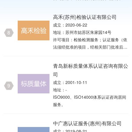
发；办公用品销售；服装服饰批发；鞋帽
批发；皮革制品销售；工艺美术品及礼仪
高禾(苏州)检验认证有限公司
用品销售（象牙及其制品除外）；电子产
成立：2020-06-22
品销售；通讯设备销售；家用电器销售；
8
地址：苏州市姑苏区朱家园14号
电线、电
许可项目：检验检测服务；认证服务（依
法须经批准的项目，经相关部门批准后方
可开展经营活动，具体经营项目以审批结
果为准） 一般项目：生产线管理服务；
青岛新标质量体系认证咨询有限公
采购代理服务；商务代理代办服务；国际
司
船舶代理；国内货物运输代理；成品油仓
成立：2001-10-11
储（不含危险化学品）；工程和技术研究
9
地址：-
和试验发展；港口理货；标准化服务；包
ISO9000、ISO14000体系认证咨询居间
装服务；环保咨询服务；安全咨询服务；
服务。
新材料技术推广服务；信息技术咨询服
务；信息咨询服务（不含许可类信息咨询
服务）；科技指导；科技中介服务；技术
中广惠认证服务(惠州)有限公司
服务、技术开发、技术咨询、技术交流、
成立：2019-08-21