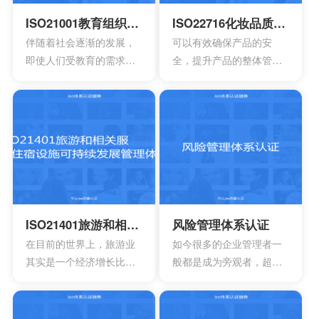
ISO21001教育组织管理体系认证
ISO22716化妆品质量管理体系认证
伴随着社会逐渐的发展，
可以有效确保产品的安
即使人们受教育的需求也
全，提升产品的整体管理
会逐渐的增强，因此对于
水平，降低产品对于消费
教育机构也会有更高的要
者所造成的死亡风险以及
求，其中也会包含追求教
伤害风险，可以保障消费
育机构的质量，服务以及
者的健康以及使用安全。
可信度。一个教育机构，
同时还可以有效消除危险
如果已经获得ISO21001教
的事故，能够降低产品公
育组织管理体系认证的意
众的风险，可以控制成
味着拥有着较好的教育水
本，同时还可以控制国际
平。
认可，达到有效增强产品
ISO21401旅游和相关服务住宿设施可持续发展管理体系
风险管理体系认证
竞争力的作用。
在目前的世界上，旅游业
如今很多的企业管理者一
其实是一个经济增长比较
般都是成为旁观者，超越
快的一大行业，基本上每
事物本身去看待整个事物
年都会有数10亿的人出
就可以有更好的发现。一
游，估计在进入到2030年
项非常有效的风险管理体