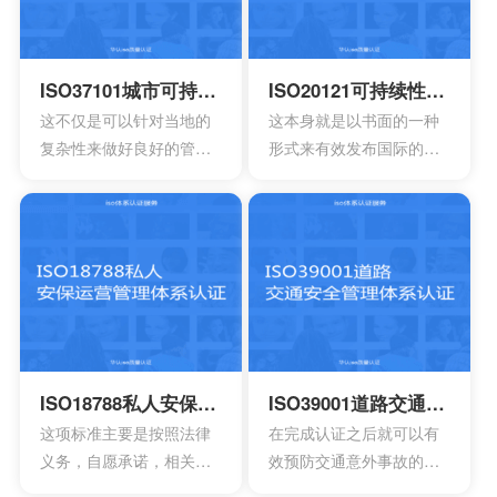
ISO37101城市可持续发展及恢复管理体系认证
ISO20121可持续性管理体系认证
这不仅是可以针对当地的
这本身就是以书面的一种
复杂性来做好良好的管
形式来有效发布国际的标
理，其中也会包含强烈的
准，很多人对于这一点可
认同感以及环境的独特特
能没有办法理解。所以使
征，能够有效确定新的发
用者也同样需要有效解释
展形势。在通过认证之后
整个标准的要求，目前研
就可以有效提升市容，还
发团队就已经开发了简单
能够带来持续性的机遇，
的指南，为使用者提供相
可以获得更好的成就，所
应的标准路线。
以这也是值得去申请认证
的。
ISO18788私人安保运营管理体系认证
ISO39001道路交通安全管理体系认证
这项标准主要是按照法律
在完成认证之后就可以有
义务，自愿承诺，相关原
效预防交通意外事故的发
则以及良好实践能够帮助
生，可以减少事故所造成