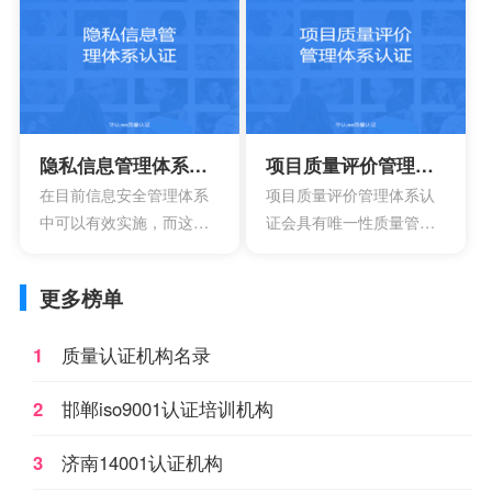
时，这个数字每年都会增
系，其中会包含非风险的
长3.3%左右。在目前的旅
管理，还有风险本身的管
游行业，要说既得到大家
理。
关注的还是住宿行业，这
也具有着比较巨大的持续
性影响。
隐私信息管理体系认证
项目质量评价管理体系认证
在目前信息安全管理体系
项目质量评价管理体系认
中可以有效实施，而这项
证会具有唯一性质量管理
标准主要设计的目的就在
体系的建立和设计，也需
于为了加强实现目前现有
要结合组织的质量目标，
更多榜单
的政策。也是为了有效持
过程特点，产品类别，还
续性的改进隐私信息管理
有实践经验。
1
质量认证机构名录
的体系。
2
邯郸iso9001认证培训机构
3
济南14001认证机构