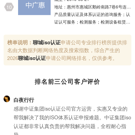
技术转让、技术推广；企业管理；供应链
10
地址：惠州市惠城区鹅岭南路7巷6号连成
管理服务
大厦17层07号房
产品质量认证及体系认证的咨询服务；认
证认可服务；检测服务；检测设备租赁。
（不含商场、仓库）(依法须经批准的项
目，经相关部门批准后方可开展经营活
榜单说明：
聊城iso认证
申请公司专业排行榜所提供排
动)
名由大数据判断网络热度及搜索指数，综合产生的
2026
聊城
iso认证
申请公司网络排名，仅供参考。
排名前三公司客户评价
白夜行行
感谢中证集团iso认证公司官方运营，实惠又专业的
帮我解决了我的ISO体系认证申报难题。中证集团iso
认证都非常认真负责的帮我解决问题，全程耐心指
导。