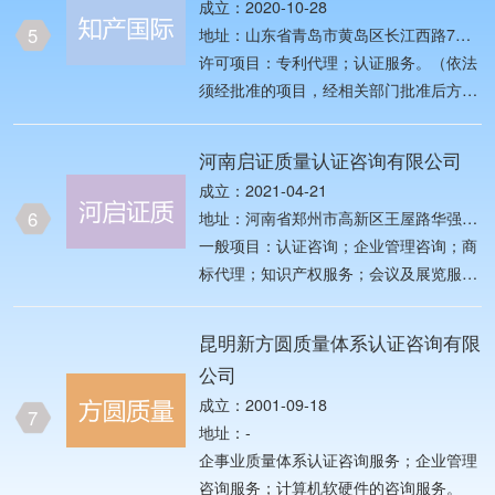
成立：2020-10-28
理体系认证（具体
5
地址：山东省青岛市黄岛区长江西路7号
唐宁国际1005国际知产认证中心
许可项目：专利代理；认证服务。（依法
须经批准的项目，经相关部门批准后方可
开展经营活动，具体经营项目以相关部门
批准文件或许可证件为准）一般项目：认
河南启证质量认证咨询有限公司
证咨询；知识产权服务；商标代理；版权
成立：2021-04-21
代理；税务服务；法律咨询（不包括律师
6
地址：河南省郑州市高新区王屋路华强云
事务所业务）。（除依法须经批准的项目
瓴40层4021、4022号
一般项目：认证咨询；企业管理咨询；商
外，凭营业执照依法自主开展经营活动）
标代理；知识产权服务；会议及展览服
务；市场营销策划；市场调查（不含涉外
调查）；广告设计、代理；广告制作；广
昆明新方圆质量体系认证咨询有限
告发布（非广播电台、电视台、报刊出版
公司
单位）；家政服务；餐饮管理；计算机软
成立：2001-09-18
硬件及辅助设备批发；技术服务、技术开
7
地址：-
发、技术咨询、技术交流、技术转让、技
企事业质量体系认证咨询服务；企业管理
术推广；信息咨询服务（不含许可类信息
咨询服务；计算机软硬件的咨询服务。
咨询服务）；日用百货销售；五金产品批