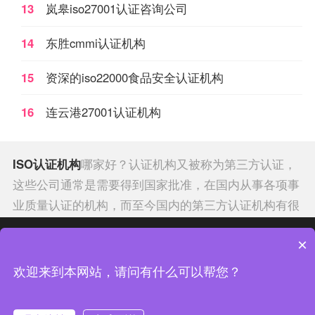
13
岚皋iso27001认证咨询公司
14
东胜cmmi认证机构
15
资深的iso22000食品安全认证机构
16
连云港27001认证机构
ISO认证机构
哪家好？认证机构又被称为第三方认证，
这些公司通常是需要得到国家批准，在国内从事各项事
业质量认证的机构，而至今国内的第三方认证机构有很
多，每年也在不断地查处违规机构，而国际权威的认证
热门分类
热门专题
×
机构有哪些呢？
聊城iso认证
申请公司排行榜经查认证
机构的年限，和发证数量统计，
全国ISO标准认证
的十
中证集团体系认证 版权所有 Copyright © 2022
欢迎来到本网站，请问有什么可以帮您？
大机构排行榜如下：中国
中证集团
质量认证中心、方圆
渝ICP备2021005902号-4
渝公网安备 50010502003954号
标志认证集团有限公司、新世纪检验认证有限责任公