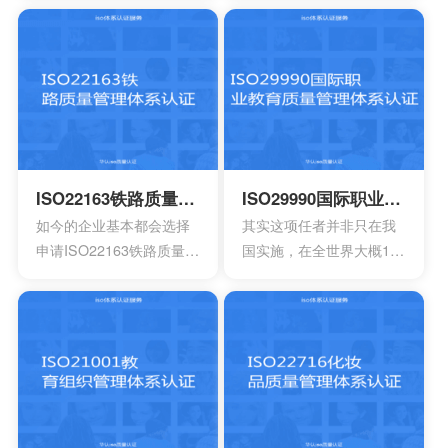
组织来有效证明符合性。
的伤害持续性，保证正常
关于安保公司运营又或者
的活动，能够降低道路的
是私人军事在武装冲突过
安全风险。 ISO39001安
程中的良好实践文件，还
全管理体系属于一种国际
有国际法律义务。
标准，在国内以及国外都
可以获得认可，能够提升
组织的形象，提升企业的
形象。
ISO22163铁路质量管理体系认证
ISO29990国际职业教育质量管理体系认证
如今的企业基本都会选择
其实这项任者并非只在我
申请ISO22163铁路质量管
国实施，在全世界大概100
理体系认证，这是一项专
多个国家都会拥有着广泛
业的认证标准，满足于国
的应用，甚至也和国际接
际的标准早已有效替代原
轨开始，慢慢的走向国际
先的管理体系，如今也已
化，是一个重要的标志。
经增加很多的新内容，不
过在选择申请时也必须要
掌握一些细节的知识。