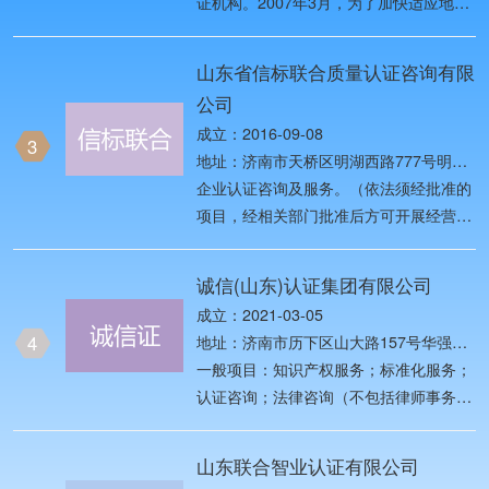
证机构。2007年3月，为了加快适应地方
中国检验认证市场对外开放新形势，原国
家质检总局将原中国质量认证中心
山东省信标联合质量认证咨询有限
（CQC）与原中国检验认证集团
公司
（CCIC）等机构进行重组改革，以做优
成立：2016-09-08
做强CQC和CCIC两个品牌 。
3
地址：济南市天桥区明湖西路777号明湖
广场1号楼1217室
企业认证咨询及服务。（依法须经批准的
项目，经相关部门批准后方可开展经营活
动）
诚信(山东)认证集团有限公司
成立：2021-03-05
4
地址：济南市历下区山大路157号华强国
际广场E栋2601-02
一般项目：知识产权服务；标准化服务；
认证咨询；法律咨询（不包括律师事务所
业务）；信息咨询服务（不含许可类信息
咨询服务）；企业管理咨询；企业形象策
山东联合智业认证有限公司
划；品牌管理；企业信用调查和评估；社