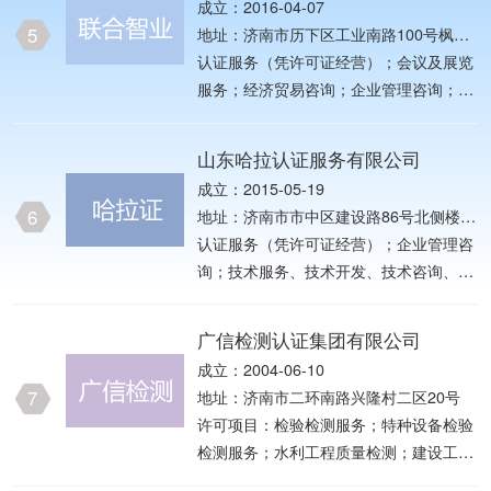
成立：2016-04-07
会调查（不含涉外调查）；税务服务；软
5
地址：济南市历下区工业南路100号枫润
件开发；会议及展览服务。（除依法须经
大厦A座1-1411室
认证服务（凭许可证经营）；会议及展览
批准的项目外，凭营业执照依法自主开展
服务；经济贸易咨询；企业管理咨询；非
经营活动）许可项目：认证服务。（依法
学历短期企业内部管理培训（不含发证、
须经批准的项目，经相关部门批准后方可
不含国家统一认可的教育类职业证书类等
开展经营活动，具体经营项目以相关部门
山东哈拉认证服务有限公司
前置许可培训）。（依法须经批准的项
批准文件或许可证件为准）
成立：2015-05-19
目，经相关部门批准后方可开展经营活
6
地址：济南市市中区建设路86号北侧楼6
动）
层西602室
认证服务（凭许可证经营）；企业管理咨
询；技术服务、技术开发、技术咨询、技
术交流、技术转让、技术推广；经济贸易
咨询（依法须经批准的项目，经相关部门
广信检测认证集团有限公司
批准后方可开展经营活动）
成立：2004-06-10
7
地址：济南市二环南路兴隆村二区20号
许可项目：检验检测服务；特种设备检验
检测服务；水利工程质量检测；建设工程
质量检测；雷电防护装置检测；室内环境