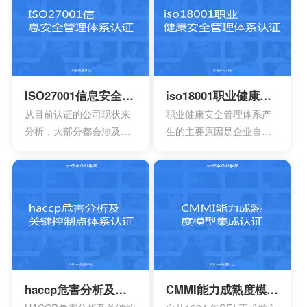
论是单独性的使用又或者
就可以拥有着比较广阔的
是组合使用，都必须要符
市场空间。当企业在市场
合相应的条件。主要适合
上拥有更好的发展空间
于疾病的诊断，疾病的预
时，就能够拥有更好的发
防，疾病的监护。损伤的
展效果，这也是不容错过
诊断，损伤的监护或者损
的。
ISO27001信息安全管理体系认证
iso18001职业健康安全管理体系认证
伤的治疗，同样也是解剖
从目前认证的公司现状来
职业健康安全管理体系产
生理过程的研究以及调
分析，大部分都会涉及到
生的主要原因是企业自身
整。
保险，电信数据处理中
发展的要求。随着企业规
心，以及银行等行业。在
模扩大和生产集约化程度
颁发信息安全管理体系
的提高，对企业的质量管
时，机构必须要获得国家
理和经营模式提出了更高
的认可，如此才具有审核
的要求。企业必须采用现
证书颁发证书的权利。
代化的管理模式，使包括
安全生产管理在内的所有
生产经营活动科学化、规
范化和法制化。
haccp危害分析及关键控制点体系认证
CMMI能力成熟度模型集成认证