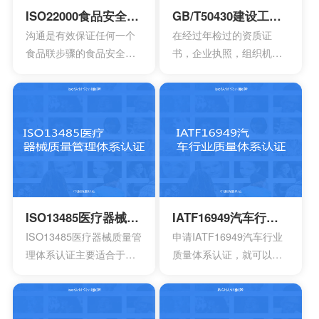
业安全的计划或者是规
框架，能够达到管理it服务
ISO22000食品安全管理体系认证
GB/T50430建设工程施工管理体系认证
定。另外还需要有效创建
的效果，可以通过认证的
沟通是有效保证任何一个
在经过年检过的资质证
包含一系列因素的管理体
方式来表达。其实这一次
食品联步骤的食品安全危
书，企业执照，组织机构
系，其中包含职责信息，
的认证会通过4个完全不一
害可以有效得到控制和确
代码证是否齐全，这一点
沟通应急准备组织结构以
样的方面来有效介绍准备
认。其中会包含食品中上
非常的重要，因为会形成
及响应要素等等，能够持
的阶段，事实上这4个部分
游以及食品中下游之间的
受控的文件，并且进入到
续性改进职业的健康安
的内容大部分都是认证过
沟通。作为有效的食品安
运行改进的阶段。体系的
全。
程中所不可以缺少的，但
全体系，是有效建立架构
阶段就能够自行的完成，
是因为组织的架构和管理
化的管理体系，具有着运
也可以找到一些专业的机
的基础有所区别，所以可
作以及改进的效果。同时
构去协助。体系的文件，
能也会存在一定的差异
还能够有效达到危害控制
其中也会包含三大体系的
性。
的作用，在目前的食品行
手册，其中会包含各种操
ISO13485医疗器械质量管理体系认证
IATF16949汽车行业质量体系认证
业早已得到广泛的认可，
作指南，记录文件，还有
ISO13485医疗器械质量管
申请IATF16949汽车行业
可以有效用来确定所选择
规章制度，尽量要选择一
理体系认证主要适合于目
质量体系认证，就可以有
的策略，能够有效通过前
些专业的机构。
前的医疗器械开发生产安
效获得质量保证的标志，
期要求来进行联合的控
装以及相应的服务设计，
能够有效帮助企业第一时
制。
在目前的标准定义中，无
间获得顾客的信任，最终