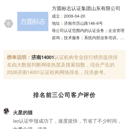
检测；安全评价业务；建设工程勘察；地
方圆标志认证集团山东有限公司
质灾害治理工程勘查；认证服务。（依法
成立：2009-04-20
须经批准的项目，经相关部门批准后方可
8
地址：济南市历山路146-6号
开展经营活动，具体经营项目以相关部门
母公司认证范围内的认证业务；企业管理
批准文件或许可证件为准）一般项目：公
咨询；技术服务；系统内部业务培训。
路水运工程试验检测服务；计量技术服
（依法须经批准的项目，经相关部门批准
务；环境保护监测；生态资源监测；市政
后方可开展经营活动）
设施管理；知识产权服务（专利代理服务
榜单说明：
济南
14001
认证机构专业排行榜所提供排
除外）；技术服务、技术开发、技术咨
名由大数据判断网络热度及搜索指数，综合产生的
询、技术交流、技术转让、技术推广；信
2026济南14001认证机构网络排名，仅供参考。
息技术咨询服务；消防技术服务；安全咨
询服务；工
排名前三公司客户评价
火星的猫
iso认证申报成功了，速度挺快，节省了不少时间，
收费合理，满意