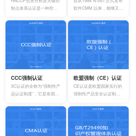
HACCP危害分析及关键控
自从1994 年SEI 正式发布
制点体系认证是一种控制
软件CMM 以来，相继又开
食品安全危害的预防性体
发出了系统工程、软件采
系,用来使食品安全危害风
购、人力资源管理以及集
险降低到较小或可接受的
成产品和过程开发方面的
水平,预测和防止在食品生
多个能力成熟度模型。虽
产过程中出现影响食品安
然这些模型在许多组织都
全的危害,防患于未然,降低
得到了良好的应用，但对
产品损耗。
于一些大型软件企业来
说，可能会出现需要同时
采用多种模型来改进自己
CCC强制认证
欧盟强制（CE）认证
多方面过程能力的情况。
3C认证的全称为“强制性产
CE认证是欧盟国家实行的
这时他们就会发现存在一
品认证制度”，它是各国**
强制性产品安全认证制
些问题
为保护消费者人身安全和
度，目的是为了保障欧盟
安全、加强产品质量管
国家人民的生命财产安
理、依照法律法规实施的
全，所以一般针对的都是
一种产品合格评定制度。
老百姓日常接触的到的具
所谓3C认证，就是中国强
有一定危险性的产品，比