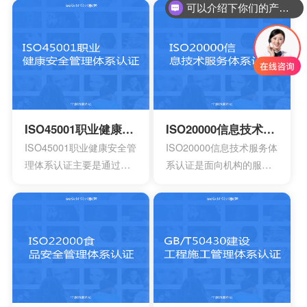
者是已经年检的营业执
建明确的职责，运作规范
你们是怎么收费的呢？
照。另外还有许可证以及
化的管理体系。通过合理
资质证书的复印件。生产
并且有效的方案，能够达
工艺的流程图以及工作原
到环境指标，有效实现环
理图。申请认证产品的一
境的方针，同时也可以给
些基础信息，比如质量报
予支持。环境管理体系所
告，用途信息，产量信
涉及到的要素包含计划，
息，还有技术信息等等。
活动组织，机构，程序以
ISO45001职业健康安全管理体系认证
ISO20000信息技术服务体系认证
产品标准清单，还有产品
及职责等等，会分成4个部
ISO45001职业健康安全管
ISO20000信息技术服务体
标准清单的法律法规。
分以及十七大要素。
理体系认证主要是通过专
系认证是面向机构的服务
业性的评估以及符合相应
管理标准，主要的目的是
法规的鉴定，能够有效寻
为了有效提供建立实施监
找出在目前产品，活动工
控以及改进的服务管理体
作环境里面的危险源。针
系模型。这是当前在金融
对一些不容许出现的风险
机构，高科技产业，还有
或者是危险，来有效制定
电信机构不可以缺少的一
合适的控制计划执行控制
个重要机制。这也让所有
的计划，定期检查评估职
的it管理者会拥有着参考的