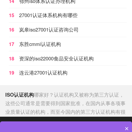
14
鄂州iso体系认证办理机构
15
27001认证体系机构有哪些
16
岚皋iso27001认证咨询公司
17
东胜cmmi认证机构
18
资深的iso22000食品安全认证机构
19
连云港27001认证机构
ISO认证机构
哪家好？认证机构又被称为第三方认证，
这些公司通常是需要得到国家批准，在国内从事各项事
业质量认证的机构，而至今国内的第三方认证机构有很
多，每年也在不断地查处违规机构，而国际权威的认证
热门分类
热门专题
×
机构有哪些呢？
济南
14001
认证机构排行榜经查认证机