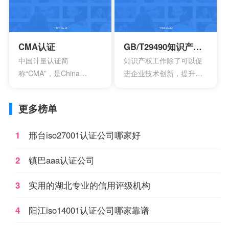
制性产品认证制度，英文
如大部分带电的产品都有
名称China Compulsory
触电危险，所以都要做CE
Certification，英文缩写
认证。
CCC。
CMA认证
GB/T29490知识产权管理体系认证
中国计量认证简
知识产权工作除了可以促
称“CMA”，是China
进企业技术创新，提升企
Inspection Body
业核心竞争力，改善企业
andLaboratory
市场竞争地位外，一些中
更多榜单
Mandatory Approval的英
央部位和地方政府出台的
文缩写。是根据中华人民
政策文件中，已经将企业
1
邢台iso27001认证公司哪家好
共和国计量法的规定，由
知识产权管理规范认证情
省级以上人民政府计量行
况作为科技项目立项，以
2
镇巴aaa认证公司
政部门对检测机构的检测
及高新技术企业、知识产
能力及可靠性进行的一种
权示范企业认定的重要参
3
实用的湖北专业的信用评级机构
全面的认证及评价。这种
考条件，及早通过贯标认
认证对象是所有对社会出
证，将有利于企业享受有
4
阳江iso14001认证公司哪家靠谱
具公正数据的产品质量监
关的国家政策，加快企业
督检验机构及其它各类实
发展。