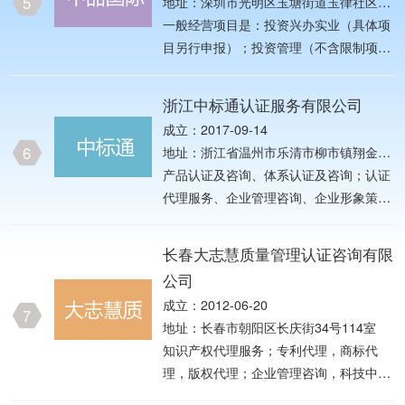
5
地址：深圳市光明区玉塘街道玉律社区玉
务；模型设计与制作；展厅布置设计；企
泉路新益工业园第D栋一层
一般经营项目是：投资兴办实业（具体项
业管理系统开发；体系认证咨询；农、林
目另行申报）；投资管理（不含限制项
业产业化联合体；农产品初加工、食品加
目）；企业形象策划；市场营销策划；
工；有机食品、绿色食品、林下种养殖和
建筑材料、装饰材料（不含危险化学
销售；农业全产业链技术研发；昆虫繁
浙江中标通认证服务有限公司
品）、消防材料、节能环保材料、环保用
育，禽类保种。冷藏保鲜、仓储烘干、饲
成立：2017-09-14
品、五金制品、电子产品、通讯产品、机
草料生产；加工设施建设和技术装备改造
6
地址：浙江省温州市乐清市柳市镇翔金路
械设备、办公用品、工艺品、体育用品、
生产（依法须经批准的项目，经相关部门
116号
产品认证及咨询、体系认证及咨询；认证
家私、皮革制品、木制品、服装、百货、
批准后方可开
代理服务、企业管理咨询、企业形象策
纺织品、电子产品、电气产品、机械产
划、产品开发技术咨询服务（除中介服
品、玩具及婴童产品、化妆品、饰品、纺
务）；承接各类产品（商品）、工程的检
织品、服装、鞋材的销售；国内贸易，货
长春大志慧质量管理认证咨询有限
验、测试、计量、校准、鉴定、安全、质
物及技术的进出口业务； 轻工产品、节
公司
量评价业务；各类检验、测试、计量、校
能产品、汽车电子及材料、电池产品、照
成立：2012-06-20
准及应用技术的开发、技术转让、技术咨
7
明产品、LED产品、医疗器械、金属材料
地址：长春市朝阳区长庆街34号114室
询、技术服务。（依法须经批准的项目，
及制品、轻工
知识产权代理服务；专利代理，商标代
经相关部门批准后方可开展经营活动）
理，版权代理；企业管理咨询，科技中
介、科技转让，科技咨询，企业资质认证