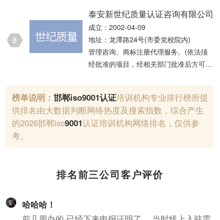
咨询，财务咨询，质量认证咨询，环保咨
泰安新世纪质量认证咨询有限公司
询服务；节能管理服务；森林固碳服务；
成立：2002-04-09
碳减排、碳转化、碳捕捉、碳封存技术研
8
地址：龙潭路24号(市委党校院内)
发；技术服务、技术开发、技术咨询、技
管理咨询、商标注册代理服务。(依法须
术交流、技术转让、技术推广；业务培训
经批准的项目，经相关部门批准后方可开
（不含教育培训、职业技能培训等需取得
展经营活动)。
许可的培训）（依法须经批准的项目，经
相关部门批准后方可开展经营活动）。
榜单说明：
邯郸
iso9001认证
培训机构专业排行榜所提
供排名由大数据判断网络热度及搜索指数，综合产生
的2026邯郸iso
9001
认证培训机构网络排名，仅供参
考。
排名前三公司客户评价
哈哈哈！
前几周办的 已经下来申报证明了 ，当时线上入驻需