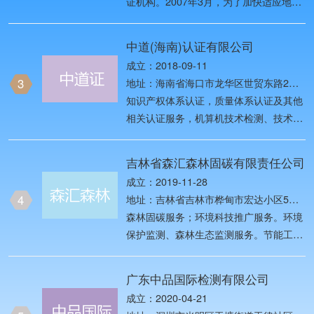
证机构。2007年3月，为了加快适应地方
中国检验认证市场对外开放新形势，原国
家质检总局将原中国质量认证中心
中道(海南)认证有限公司
（CQC）与原中国检验认证集团
成立：2018-09-11
（CCIC）等机构进行重组改革，以做优
3
地址：海南省海口市龙华区世贸东路2号
做强CQC和CCIC两个品牌 。
世贸雅苑G座第11层11A房
知识产权体系认证，质量体系认证及其他
相关认证服务，机算机技术检测、技术服
务，贸易经纪咨询，企业管理咨询，翻译
服务，电脑动画设计，教育咨询，会议服
吉林省森汇森林固碳有限责任公司
务。
成立：2019-11-28
4
地址：吉林省吉林市桦甸市宏达小区5栋
75号门
森林固碳服务；环境科技推广服务。环境
保护监测、森林生态监测服务。节能工程
施工；节能工程服务；节能评估认证服
务；环评咨询与评估；新能源科技技术开
广东中品国际检测有限公司
发、技术咨询、技术合作、技术推广、技
成立：2020-04-21
术服务；售电服务；会议及展览展示服