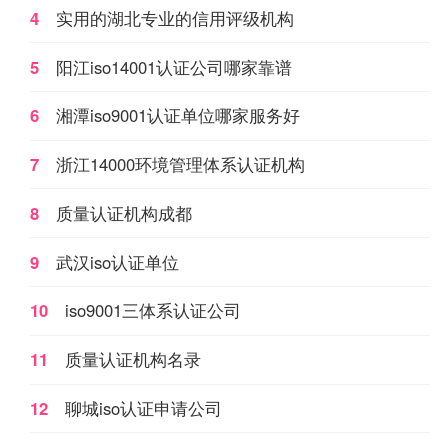
4
实用的湖北专业的信用评级机构
具公正数据的产品质量监
关的国家政策，加快企业
督检验机构及其它各类实
发展。
5
阳江iso14001认证公司哪家靠谱
验室；如各种产品质量监
督检验站、环境检测站、
6
湘潭iso9001认证单位哪家服务好
疾病预防控制中心等等。
7
浙江14000环境管理体系认证机构
8
质量认证机构成都
9
武汉iso认证单位
10
iso9001三体系认证公司
11
质量认证机构名录
12
聊城iso认证申请公司