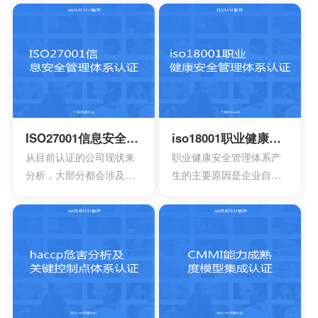
期要求来进行联合的控
装以及相应的服务设计，
能够有效帮助企业第一时
制。
在目前的标准定义中，无
间获得顾客的信任，最终
论是单独性的使用又或者
就可以拥有着比较广阔的
是组合使用，都必须要符
市场空间。当企业在市场
合相应的条件。主要适合
上拥有更好的发展空间
于疾病的诊断，疾病的预
时，就能够拥有更好的发
防，疾病的监护。损伤的
展效果，这也是不容错过
诊断，损伤的监护或者损
的。
ISO27001信息安全管理体系认证
iso18001职业健康安全管理体系认证
伤的治疗，同样也是解剖
从目前认证的公司现状来
职业健康安全管理体系产
生理过程的研究以及调
分析，大部分都会涉及到
生的主要原因是企业自身
整。
保险，电信数据处理中
发展的要求。随着企业规
心，以及银行等行业。在
模扩大和生产集约化程度
颁发信息安全管理体系
的提高，对企业的质量管
时，机构必须要获得国家
理和经营模式提出了更高
的认可，如此才具有审核
的要求。企业必须采用现
证书颁发证书的权利。
代化的管理模式，使包括
安全生产管理在内的所有
生产经营活动科学化、规