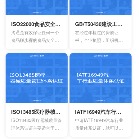
合适的控制计划执行控制
个重要机制。这也让所有
的计划，定期检查评估职
的it管理者会拥有着参考的
业安全的计划或者是规
框架，能够达到管理it服务
ISO22000食品安全管理体系认证
GB/T50430建设工程施工管理体系认证
定。另外还需要有效创建
的效果，可以通过认证的
沟通是有效保证任何一个
在经过年检过的资质证
包含一系列因素的管理体
方式来表达。其实这一次
食品联步骤的食品安全危
书，企业执照，组织机构
系，其中包含职责信息，
的认证会通过4个完全不一
害可以有效得到控制和确
代码证是否齐全，这一点
沟通应急准备组织结构以
样的方面来有效介绍准备
认。其中会包含食品中上
非常的重要，因为会形成
及响应要素等等，能够持
的阶段，事实上这4个部分
游以及食品中下游之间的
受控的文件，并且进入到
续性改进职业的健康安
的内容大部分都是认证过
沟通。作为有效的食品安
运行改进的阶段。体系的
全。
程中所不可以缺少的，但
全体系，是有效建立架构
阶段就能够自行的完成，
是因为组织的架构和管理
化的管理体系，具有着运
也可以找到一些专业的机
的基础有所区别，所以可
作以及改进的效果。同时
构去协助。体系的文件，
能也会存在一定的差异
还能够有效达到危害控制
其中也会包含三大体系的
性。
的作用，在目前的食品行
手册，其中会包含各种操
ISO13485医疗器械质量管理体系认证
IATF16949汽车行业质量体系认证
业早已得到广泛的认可，
作指南，记录文件，还有
ISO13485医疗器械质量管
申请IATF16949汽车行业
可以有效用来确定所选择
规章制度，尽量要选择一
理体系认证主要适合于目
质量体系认证，就可以有
的策略，能够有效通过前
些专业的机构。
前的医疗器械开发生产安
效获得质量保证的标志，