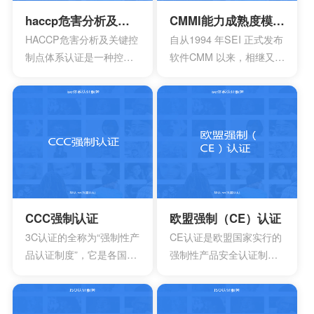
范化和法制化。
haccp危害分析及关键控制点体系认证
CMMI能力成熟度模型集成认证
HACCP危害分析及关键控
自从1994 年SEI 正式发布
制点体系认证是一种控制
软件CMM 以来，相继又开
食品安全危害的预防性体
发出了系统工程、软件采
系,用来使食品安全危害风
购、人力资源管理以及集
险降低到较小或可接受的
成产品和过程开发方面的
水平,预测和防止在食品生
多个能力成熟度模型。虽
产过程中出现影响食品安
然这些模型在许多组织都
全的危害,防患于未然,降低
得到了良好的应用，但对
产品损耗。
于一些大型软件企业来
说，可能会出现需要同时
采用多种模型来改进自己
CCC强制认证
欧盟强制（CE）认证
多方面过程能力的情况。
3C认证的全称为“强制性产
CE认证是欧盟国家实行的
这时他们就会发现存在一
品认证制度”，它是各国**
强制性产品安全认证制
些问题
为保护消费者人身安全和
度，目的是为了保障欧盟
安全、加强产品质量管
国家人民的生命财产安
理、依照法律法规实施的
全，所以一般针对的都是