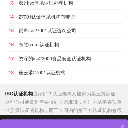
13
鄂州iso体系认证办理机构
14
27001认证体系机构有哪些
15
岚皋iso27001认证咨询公司
16
东胜cmmi认证机构
17
资深的iso22000食品安全认证机构
18
连云港27001认证机构
ISO认证机构
哪家好？认证机构又被称为第三方认证，
这些公司通常是需要得到国家批准，在国内从事各项事
业质量认证的机构，而至今国内的第三方认证机构有很
多，每年也在不断地查处违规机构，而国际权威的认证
热门分类
热门专题
×
机构有哪些呢？
邯郸
iso9001认证
培训机构排行榜经查