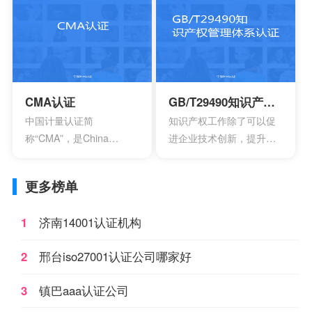
一种产品合格评定制度。
老百姓日常接触的到的具
所谓3C认证，就是中国强
有一定危险性的产品，比
制性产品认证制度，英文
如大部分带电的产品都有
名称China Compulsory
触电危险，所以都要做CE
Certification，英文缩写
认证。
CCC。
CMA认证
GB/T29490知识产权管理体系认证
中国计量认证简
知识产权工作除了可以促
称“CMA”，是China
进企业技术创新，提升企
Inspection Body
业核心竞争力，改善企业
andLaboratory
市场竞争地位外，一些中
更多榜单
Mandatory Approval的英
央部位和地方政府出台的
文缩写。是根据中华人民
政策文件中，已经将企业
1
济南14001认证机构
共和国计量法的规定，由
知识产权管理规范认证情
省级以上人民政府计量行
况作为科技项目立项，以
2
邢台iso27001认证公司哪家好
政部门对检测机构的检测
及高新技术企业、知识产
能力及可靠性进行的一种
权示范企业认定的重要参
3
镇巴aaa认证公司
全面的认证及评价。这种
考条件，及早通过贯标认
认证对象是所有对社会出
证，将有利于企业享受有