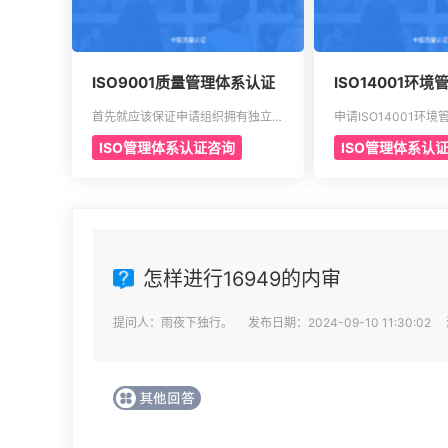
ISO9001质量管理体系认证
ISO14001环
首先就应该保证申请组织拥有独立的
申请ISO14001环
证明文件，其中包含组织机构代码证
为了有效强调持续性
ISO管理体系认证咨询
ISO管理体系认
或者是已经年检的营业执照。另外还
织创建明确的职责，
有许可证以及资质证书的复印件。生
理体系。通过合理并
产工艺的流程图以及工作原理图。申
能够达到环境指标，
请认证产品的一些基础信息，比如质
方针，同时也可以给
量报告，用途信息，产量信息，还有
理体系所涉及到的要
技术信息等等。产品标准清单，还有
动组织，机构，程序
产品标准清单的法律法规。
会分成4个部分以及
怎样进行16949的内审
提问人：雨夜下独行。 发布日期：2024-09-10 11:30:02 