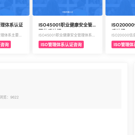
境管理体系认证
ISO45001职业健康安全管
ISO200
理体系认证
系认证
境管理体系主要是
ISO45001职业健康安全管理体系认
ISO2000
的改进，要求组
证主要是通过专业性的评估以及符合
面向机构的服
证咨询
ISO管理体系认证咨询
ISO管理
运作规范化的管
相应法规的鉴定，能够有效寻找出在
的是为了有效
且有效的方案，
目前产品，活动工作环境里面的危险
改进的服务管
有效实现环境的
源。针对一些不容许出现的风险或者
在金融机构，
予支持。环境管
是危险，来有效制定合适的控制计划
机构不可以缺
素包含计划，活
执行控制的计划，定期检查评估职业
也让所有的it
以及职责等等，
安全的计划或者是规定。另外还需要
框架，能够达到
十七大要素。
有效创建包含一系列因素的管理体
可以通过认证
系，其中包含职责信息，沟通应急准
一次的认证会
备组织结构以及响应要素等等，能够
方面来有效介
持续性改进职业的健康安全。
这4个部分的
程中所不可以
浏览：9622
的架构和管理
可能也会存在