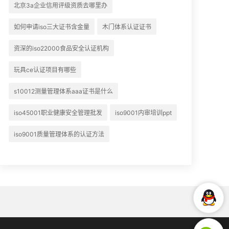
北京3a企业信用评级资质去哪里办
如何申请iso三大证书含金量
木门体系认证证书
资深的iso22000食品安全认证机构
玩具ce认证项目有哪些
s10012测量管理体系aaa证书是什么
iso45001职业健康安全管理批发
iso9001内审培训ppt
iso9001质量管理体系的认证方法