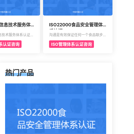
00信息技术服务体
ISO22000食品安全管理体
系认证
0信息技术服务体系认证是
沟通是有效保证任何一个食品联步骤
务管理标准，主要的目
的食品安全危害可以有效得到控制和
体系认证咨询
ISO管理体系认证咨询
提供建立实施监控以及
确认。其中会包含食品中上游以及食
理体系模型。这是当前
品中下游之间的沟通。作为有效的食
高科技产业，还有电信
品安全体系，是有效建立架构化的管
少的一个重要机制。这
理体系，具有着运作以及改进的效
管理者会拥有着参考的
果。同时还能够有效达到危害控制的
管理it服务的效果，
作用，在目前的食品行业早已得到广
热门产品
的方式来表达。其实这
泛的认可，可以有效用来确定所选择
通过4个完全不一样的
的策略，能够有效通过前期要求来进
绍准备的阶段，事实上
行联合的控制。
内容大部分都是认证过
缺少的，但是因为组织
的基础有所区别，所以
一定的差异性。