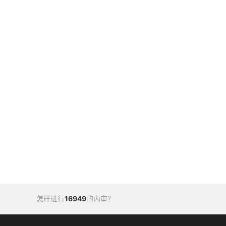
怎样进行
16949
的内审？