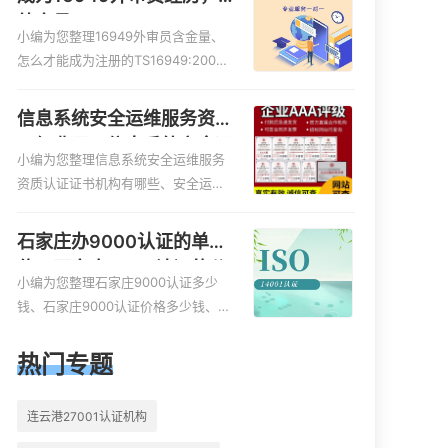
外审员16949
小编为您整理16949外审员含金量、
怎么才能成为注册的TS16949:2009
的外审员、我也想16949外审员，不
过不了解具体情况、iso9000外审
信息系统安全运维服务资质
员、SA8000外审员培训相关iso体系
二级费用，信息系统安全运
认证知识，详情可查看下方正文！
小编为您整理信息系统安全运维服务
维服务资质二级
资质认证证书机构有哪些、安全运维
服务资质的费用是多少啊、安全运维
服务资质哪家便宜、安全运维服务资
石家庄办9000认证的单
质认证哪家效率高、信息系统安全集
位，石家庄9000认证的公
成服务资质认证的申请书相关iso体系
小编为您整理石家庄9000认证多少
司
认证知识，详情可查看下方正文！
钱、石家庄9000认证价格多少钱、石
家庄9000认证大概多少钱、石家庄9
000认证价格贵吗、石家庄9000认证
热门专题
费用大概多钱相关iso体系认证知识，
详情可查看下方正文！
连云港27001认证机构