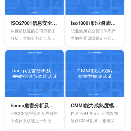
于疾病的诊断，疾病的预
时，就能够拥有更好的发
防，疾病的监护。损伤的
展效果，这也是不容错过
诊断，损伤的监护或者损
的。
ISO27001信息安全管理体系认证
iso18001职业健康安全管理体系认证
伤的治疗，同样也是解剖
从目前认证的公司现状来
职业健康安全管理体系产
生理过程的研究以及调
分析，大部分都会涉及到
生的主要原因是企业自身
整。
保险，电信数据处理中
发展的要求。随着企业规
心，以及银行等行业。在
模扩大和生产集约化程度
颁发信息安全管理体系
的提高，对企业的质量管
时，机构必须要获得国家
理和经营模式提出了更高
的认可，如此才具有审核
的要求。企业必须采用现
证书颁发证书的权利。
代化的管理模式，使包括
安全生产管理在内的所有
生产经营活动科学化、规
范化和法制化。
haccp危害分析及关键控制点体系认证
CMMI能力成熟度模型集成认证
HACCP危害分析及关键控
自从1994 年SEI 正式发布
制点体系认证是一种控制
软件CMM 以来，相继又开
食品安全危害的预防性体
发出了系统工程、软件采