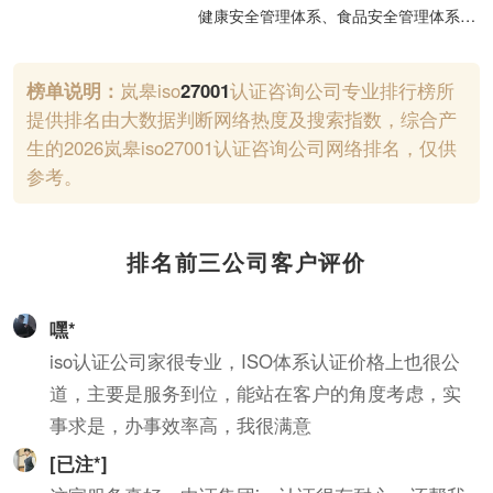
健康安全管理体系、食品安全管理体系、
汽车行业管理体系、医疗器械行业管理体
系的认证咨询及产品的认证咨询；信息技
榜单说明：
岚皋iso
27001
认证咨询公司专业排行榜所
术服务管理体系、信息安全管理体系、能
提供排名由大数据判断网络热度及搜索指数，综合产
源管理体系认证咨询；有机产品认证咨
生的2026岚皋iso27001认证咨询公司网络排名，仅供
询；计算机软件开发、技术转让及技术服
参考。
务；企业管理咨询；商标、专利代理服
务。
排名前三公司客户评价
嘿*
iso认证公司家很专业，ISO体系认证价格上也很公
道，主要是服务到位，能站在客户的角度考虑，实
事求是，办事效率高，我很满意
[已注*]