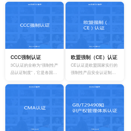
系,用来使食品安全危害风
购、人力资源管理以及集
险降低到较小或可接受的
成产品和过程开发方面的
水平,预测和防止在食品生
多个能力成熟度模型。虽
产过程中出现影响食品安
然这些模型在许多组织都
全的危害,防患于未然,降低
得到了良好的应用，但对
产品损耗。
于一些大型软件企业来
说，可能会出现需要同时
采用多种模型来改进自己
CCC强制认证
欧盟强制（CE）认证
多方面过程能力的情况。
3C认证的全称为“强制性产
CE认证是欧盟国家实行的
这时他们就会发现存在一
品认证制度”，它是各国**
强制性产品安全认证制
些问题
为保护消费者人身安全和
度，目的是为了保障欧盟
安全、加强产品质量管
国家人民的生命财产安
理、依照法律法规实施的
全，所以一般针对的都是
一种产品合格评定制度。
老百姓日常接触的到的具
所谓3C认证，就是中国强
有一定危险性的产品，比
制性产品认证制度，英文
如大部分带电的产品都有
名称China Compulsory
触电危险，所以都要做CE
Certification，英文缩写
认证。