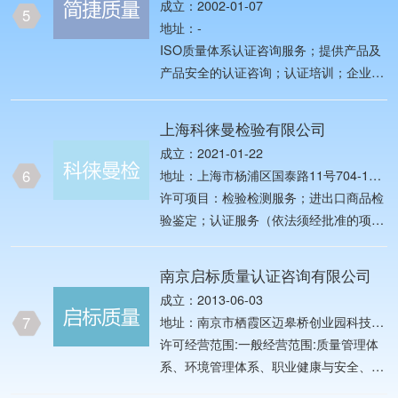
成立：2002-01-07
的项目，经相关部门批准后方可开展经营
5
地址：-
活动）
ISO质量体系认证咨询服务；提供产品及
产品安全的认证咨询；认证培训；企业管
理咨询；新产品开发、咨询、技术服
务。;;
上海科徕曼检验有限公司
成立：2021-01-22
6
地址：上海市杨浦区国泰路11号704-10
室
许可项目：检验检测服务；进出口商品检
验鉴定；认证服务（依法须经批准的项
目，经相关部门批准后方可开展经营活
动，具体经营项目以相关部门批准文件或
南京启标质量认证咨询有限公司
许可证件为准）一般项目：计量服务；社
成立：2013-06-03
会经济咨询服务（金融信息服务除外）；
7
地址：南京市栖霞区迈皋桥创业园科技研
认证咨询；标准化服务；普通货物仓储服
发基地寅春路18号-A662
许可经营范围:一般经营范围:质量管理体
务（不含危险化学品等需许可审批的项
系、环境管理体系、职业健康与安全、汽
目）；装卸搬运；国际货物运输代理；运
车质量管理体系、社会责任管理体系认证
输货物打包服务；供应链管理服务（除依