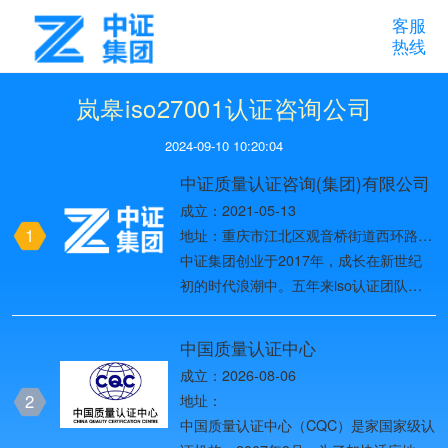
客服
热线
岚皋iso27001认证咨询公司
2024-09-10 10:20:04
中证质量认证咨询(集团)有限公司
成立：2021-05-13
1
地址：重庆市江北区观音桥街道西环路8
号1幢37-10
中证集团创业于2017年，成长在新世纪
初的时代浪潮中。五年来iso认证团队始
终以创造用户价值为目标，一路创业创
新，历经名牌战略、多元化发展战略、国
中国质量认证中心
际化战略、全球化品牌战略四个发展阶
成立：2026-08-06
段，2019年进入第五个发展阶段——网
2
地址：
络化战略阶段，团队目前已发展为全国
中国质量认证中心（CQC）是家国家级认
ISO体系认证头部品牌。