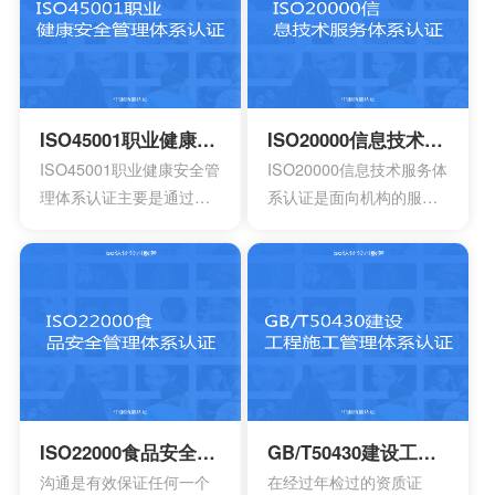
工艺的流程图以及工作原
到环境指标，有效实现环
理图。申请认证产品的一
境的方针，同时也可以给
些基础信息，比如质量报
予支持。环境管理体系所
告，用途信息，产量信
涉及到的要素包含计划，
息，还有技术信息等等。
活动组织，机构，程序以
ISO45001职业健康安全管理体系认证
ISO20000信息技术服务体系认证
产品标准清单，还有产品
及职责等等，会分成4个部
ISO45001职业健康安全管
ISO20000信息技术服务体
标准清单的法律法规。
分以及十七大要素。
理体系认证主要是通过专
系认证是面向机构的服务
业性的评估以及符合相应
管理标准，主要的目的是
法规的鉴定，能够有效寻
为了有效提供建立实施监
找出在目前产品，活动工
控以及改进的服务管理体
作环境里面的危险源。针
系模型。这是当前在金融
对一些不容许出现的风险
机构，高科技产业，还有
或者是危险，来有效制定
电信机构不可以缺少的一
合适的控制计划执行控制
个重要机制。这也让所有
的计划，定期检查评估职
的it管理者会拥有着参考的
业安全的计划或者是规
框架，能够达到管理it服务
ISO22000食品安全管理体系认证
GB/T50430建设工程施工管理体系认证
定。另外还需要有效创建
的效果，可以通过认证的
沟通是有效保证任何一个
在经过年检过的资质证