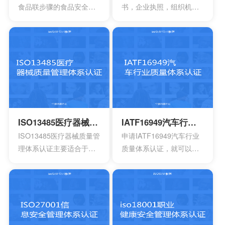
包含一系列因素的管理体
方式来表达。其实这一次
食品联步骤的食品安全危
书，企业执照，组织机构
系，其中包含职责信息，
的认证会通过4个完全不一
害可以有效得到控制和确
代码证是否齐全，这一点
沟通应急准备组织结构以
样的方面来有效介绍准备
认。其中会包含食品中上
非常的重要，因为会形成
及响应要素等等，能够持
的阶段，事实上这4个部分
游以及食品中下游之间的
受控的文件，并且进入到
续性改进职业的健康安
的内容大部分都是认证过
沟通。作为有效的食品安
运行改进的阶段。体系的
全。
程中所不可以缺少的，但
全体系，是有效建立架构
阶段就能够自行的完成，
是因为组织的架构和管理
化的管理体系，具有着运
也可以找到一些专业的机
的基础有所区别，所以可
作以及改进的效果。同时
构去协助。体系的文件，
能也会存在一定的差异
还能够有效达到危害控制
其中也会包含三大体系的
性。
的作用，在目前的食品行
手册，其中会包含各种操
ISO13485医疗器械质量管理体系认证
IATF16949汽车行业质量体系认证
业早已得到广泛的认可，
作指南，记录文件，还有
ISO13485医疗器械质量管
申请IATF16949汽车行业
可以有效用来确定所选择
规章制度，尽量要选择一
理体系认证主要适合于目
质量体系认证，就可以有
的策略，能够有效通过前
些专业的机构。
前的医疗器械开发生产安
效获得质量保证的标志，
期要求来进行联合的控
装以及相应的服务设计，
能够有效帮助企业第一时
制。
在目前的标准定义中，无
间获得顾客的信任，最终
论是单独性的使用又或者
就可以拥有着比较广阔的
是组合使用，都必须要符
市场空间。当企业在市场
合相应的条件。主要适合
上拥有更好的发展空间