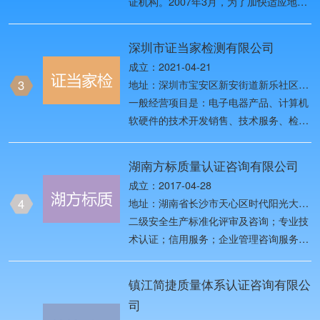
证机构。2007年3月，为了加快适应地方
中国检验认证市场对外开放新形势，原国
家质检总局将原中国质量认证中心
深圳市证当家检测有限公司
（CQC）与原中国检验认证集团
成立：2021-04-21
（CCIC）等机构进行重组改革，以做优
3
地址：深圳市宝安区新安街道新乐社区38
做强CQC和CCIC两个品牌 。
区龙井一路华创达前海创客科技创新基地
一般经营项目是：电子电器产品、计算机
A、B栋A209
软硬件的技术开发销售、技术服务、检测
与认证；企业体系管理咨询；高薪技术咨
询、国内贸易、货物及技术进出口。电子
湖南方标质量认证咨询有限公司
电器产品的认证与检测、投资兴办实业
成立：2017-04-28
（具体项目另行申报）、货物及技术进出
4
地址：湖南省长沙市天心区时代阳光大道
口（以上均不含限制项目）。（同意登记
西兴汝金城5号楼3单元1206房
二级安全生产标准化评审及咨询；专业技
机关调整规范经营范围表述，以登记机关
术认证；信用服务；企业管理咨询服务；
登记为准），许可经营项目是：电子电器
管理体系认证；标准及标准化咨询；农业
产品的认证与检测
技术推广服务；科技中介服务；科技信息
镇江简捷质量体系认证咨询有限公
咨询服务；科技项目代理服务；培训活动
司
的组织；风险管理培训。（依法须经批准