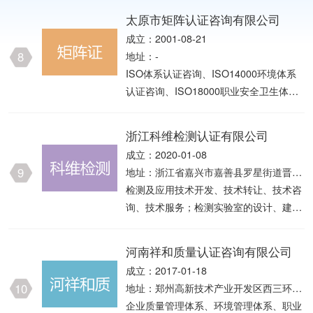
咨询服务；产品安全认证咨询。
法须经批准的项目外，凭营业执照依法自
太原市矩阵认证咨询有限公司
主开展经营活动）。
成立：2001-08-21
8
地址：-
ISO体系认证咨询、ISO14000环境体系
认证咨询、ISO18000职业安全卫生体系
认证咨询(不含实际认证，只准咨询)。(以
上经营项目需国家专项审批的除外)＊＊
浙江科维检测认证有限公司
＊
成立：2020-01-08
9
地址：浙江省嘉兴市嘉善县罗星街道晋阳
东路568号科创中心5号楼1层 (住所申报)
检测及应用技术开发、技术转让、技术咨
询、技术服务；检测实验室的设计、建设
及技术服务、技术咨询；检测设备及技术
方法的研究和开发；质量检测服务；计量
河南祥和质量认证咨询有限公司
校准服务；认证服务；企业认证咨询。
成立：2017-01-18
（依法须经批准的项目，经相关部门批准
10
地址：郑州高新技术产业开发区西三环路
后方可开展经营活动）
279号14幢11层44号
企业质量管理体系、环境管理体系、职业