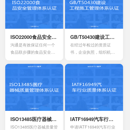
对一些不容许出现的风险
机构，高科技产业，还有
或者是危险，来有效制定
电信机构不可以缺少的一
合适的控制计划执行控制
个重要机制。这也让所有
的计划，定期检查评估职
的it管理者会拥有着参考的
业安全的计划或者是规
框架，能够达到管理it服务
ISO22000食品安全管理体系认证
GB/T50430建设工程施工管理体系认证
定。另外还需要有效创建
的效果，可以通过认证的
沟通是有效保证任何一个
在经过年检过的资质证
包含一系列因素的管理体
方式来表达。其实这一次
食品联步骤的食品安全危
书，企业执照，组织机构
系，其中包含职责信息，
的认证会通过4个完全不一
害可以有效得到控制和确
代码证是否齐全，这一点
沟通应急准备组织结构以
样的方面来有效介绍准备
认。其中会包含食品中上
非常的重要，因为会形成
及响应要素等等，能够持
的阶段，事实上这4个部分
游以及食品中下游之间的
受控的文件，并且进入到
续性改进职业的健康安
的内容大部分都是认证过
沟通。作为有效的食品安
运行改进的阶段。体系的
全。
程中所不可以缺少的，但
全体系，是有效建立架构
阶段就能够自行的完成，
是因为组织的架构和管理
化的管理体系，具有着运
也可以找到一些专业的机
的基础有所区别，所以可
作以及改进的效果。同时
构去协助。体系的文件，
能也会存在一定的差异
还能够有效达到危害控制
其中也会包含三大体系的
性。
的作用，在目前的食品行
手册，其中会包含各种操
ISO13485医疗器械质量管理体系认证
IATF16949汽车行业质量体系认证
业早已得到广泛的认可，
作指南，记录文件，还有
ISO13485医疗器械质量管
申请IATF16949汽车行业