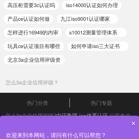
象有什么用
部门
高压柜需要3c认证吗
iso14000认证如何办理
全面的认证及评价。这种
考条件，及早通过贯标认
认证对象是所有对社会出
证，将有利于企业享受有
产品ce认证如何做
九江iso9001认证哪家
具公正数据的产品质量监
关的国家政策，加快企业
服务好
督检验机构及其它各类实
发展。
怎样进行16949的内审
s10012测量管理体系
验室；如各种产品质量监
aaa证书是什么
玩具ce认证项目有哪些
如何申请iso三大证书
督检验站、环境检测站、
疾病预防控制中心等等。
含金量
北京3a企业信用评级资
质去哪里办
怎么3a企业信用评级？
热门分类
热门专题
怎么3a企业信用评级?
中证集团
iso体系认证
公司专业
×
为您提供怎么3a企业信用评级疑问解答服务,了解更多
iso体系相关内容请咨询官网客服.
中证集团体系认证 版权所有 Copyright © 2022
欢迎来到本网站，请问有什么可以帮您？