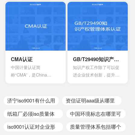
安全、加强产品质量管
国家人民的生命财产安
理、依照法律法规实施的
全，所以一般针对的都是
一种产品合格评定制度。
老百姓日常接触的到的具
所谓3C认证，就是中国强
有一定危险性的产品，比
制性产品认证制度，英文
如大部分带电的产品都有
名称China Compulsory
触电危险，所以都要做CE
Certification，英文缩写
认证。
CCC。
CMA认证
GB/T29490知识产权管理体系认证
中国计量认证简
知识产权工作除了可以促
称“CMA”，是China
进企业技术创新，提升企
Inspection Body
业核心竞争力，改善企业
andLaboratory
市场竞争地位外，一些中
Mandatory Approval的英
央部位和地方政府出台的
济宁iso9001有什么用
资信证明aaa级从哪里
文缩写。是根据中华人民
政策文件中，已经将企业
查
共和国计量法的规定，由
知识产权管理规范认证情
纸箱厂必须iso质量体
中国环境标志在哪里可
省级以上人民政府计量行
况作为科技项目立项，以
系认证吗
以看到
iso9001认证对企业形
质量管理体系包括哪个
政部门对检测机构的检测
及高新技术企业、知识产
能力及可靠性进行的一种
权示范企业认定的重要参