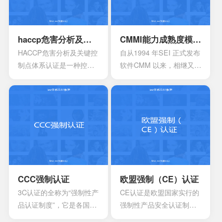
安全生产管理在内的所有
生产经营活动科学化、规
范化和法制化。
haccp危害分析及关键控制点体系认证
CMMI能力成熟度模型集成认证
HACCP危害分析及关键控
自从1994 年SEI 正式发布
制点体系认证是一种控制
软件CMM 以来，相继又开
食品安全危害的预防性体
发出了系统工程、软件采
系,用来使食品安全危害风
购、人力资源管理以及集
险降低到较小或可接受的
成产品和过程开发方面的
水平,预测和防止在食品生
多个能力成熟度模型。虽
产过程中出现影响食品安
然这些模型在许多组织都
全的危害,防患于未然,降低
得到了良好的应用，但对
产品损耗。
于一些大型软件企业来
说，可能会出现需要同时
采用多种模型来改进自己
CCC强制认证
欧盟强制（CE）认证
多方面过程能力的情况。
3C认证的全称为“强制性产
CE认证是欧盟国家实行的
这时他们就会发现存在一
品认证制度”，它是各国**
强制性产品安全认证制
些问题
为保护消费者人身安全和
度，目的是为了保障欧盟