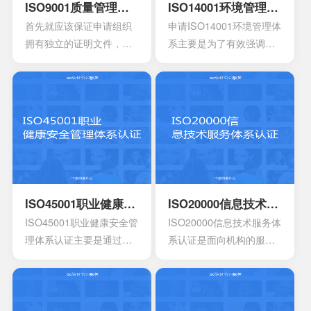
ISO9001质量管理体系认证
ISO14001环境管理体系认证
首先就应该保证申请组织
申请ISO14001环境管理体
拥有独立的证明文件，其
系主要是为了有效强调持
中包含组织机构代码证或
续性的改进，要求组织创
者是已经年检的营业执
建明确的职责，运作规范
照。另外还有许可证以及
化的管理体系。通过合理
资质证书的复印件。生产
并且有效的方案，能够达
工艺的流程图以及工作原
到环境指标，有效实现环
理图。申请认证产品的一
境的方针，同时也可以给
些基础信息，比如质量报
予支持。环境管理体系所
告，用途信息，产量信
涉及到的要素包含计划，
息，还有技术信息等等。
活动组织，机构，程序以
ISO45001职业健康安全管理体系认证
ISO20000信息技术服务体系认证
产品标准清单，还有产品
及职责等等，会分成4个部
ISO45001职业健康安全管
ISO20000信息技术服务体
标准清单的法律法规。
分以及十七大要素。
理体系认证主要是通过专
系认证是面向机构的服务
业性的评估以及符合相应
管理标准，主要的目的是
法规的鉴定，能够有效寻
为了有效提供建立实施监
找出在目前产品，活动工
控以及改进的服务管理体
作环境里面的危险源。针
系模型。这是当前在金融