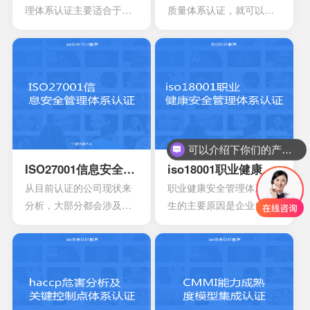
可以有效用来确定所选择
规章制度，尽量要选择一
理体系认证主要适合于目
质量体系认证，就可以有
的策略，能够有效通过前
些专业的机构。
前的医疗器械开发生产安
效获得质量保证的标志，
期要求来进行联合的控
装以及相应的服务设计，
能够有效帮助企业第一时
制。
在目前的标准定义中，无
间获得顾客的信任，最终
论是单独性的使用又或者
就可以拥有着比较广阔的
是组合使用，都必须要符
市场空间。当企业在市场
合相应的条件。主要适合
上拥有更好的发展空间
于疾病的诊断，疾病的预
时，就能够拥有更好的发
防，疾病的监护。损伤的
展效果，这也是不容错过
可以介绍下你们的产品么？
诊断，损伤的监护或者损
的。
ISO27001信息安全管理体系认证
iso18001职业健康安全管理体系认证
伤的治疗，同样也是解剖
从目前认证的公司现状来
职业健康安全管理体系产
生理过程的研究以及调
分析，大部分都会涉及到
生的主要原因是企业自身
整。
保险，电信数据处理中
发展的要求。随着企业规
心，以及银行等行业。在
模扩大和生产集约化程度
颁发信息安全管理体系
的提高，对企业的质量管
时，机构必须要获得国家
理和经营模式提出了更高
的认可，如此才具有审核
的要求。企业必须采用现
证书颁发证书的权利。
代化的管理模式，使包括