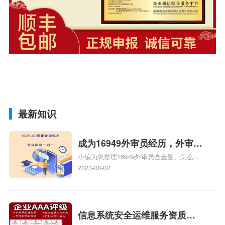
最新知识
成为16949外审员经历，外审员
小编为您整理16949外审员含金量、怎么才
16949
能成为注册的TS16949:2009的外审员、我
2023-08-02
也想16949外审员，不过不了解具体情况、
iso9000外审员、SA8000外审员培训相关
iso体系认证知识，详情可查看下方正文！
信息系统安全运维服务资质二