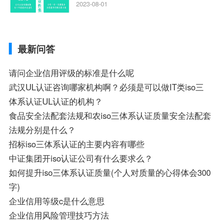
就业前景及就业方向如何、cma就业方向有
2023-08-01
哪些、国际质量认证专业的就业方向、cpa
和cma未来就业方向、大学生考完cma，就
哪些就业方向相关iso体系认证知识，详情
最新问答
可查看下方正文！
请问企业信用评级的标准是什么呢
武汉UL认证咨询哪家机构啊？必须是可以做IT类iso三
体系认证UL认证的机构？
食品安全法配套法规和农iso三体系认证质量安全法配套
法规分别是什么？
招标iso三体系认证的主要内容有哪些
中证集团开iso认证公司有什么要求么？
如何提升iso三体系认证质量(个人对质量的心得体会300
字)
企业信用等级c是什么意思
企业信用风险管理技巧方法