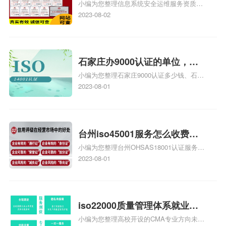
小编为您整理信息系统安全运维服务资质认
级费用，信息系统安全运维服
证证书机构有哪些、安全运维服务资质的费
2023-08-02
务资质二级
用是多少啊、安全运维服务资质哪家便宜、
安全运维服务资质认证哪家效率高、信息系
统安全集成服务资质认证的申请书相关iso
体系认证知识，详情可查看下方正文！
石家庄办9000认证的单位，石
小编为您整理石家庄9000认证多少钱、石家
家庄9000认证的公司
庄9000认证价格多少钱、石家庄9000认证
2023-08-01
大概多少钱、石家庄9000认证价格贵吗、石
家庄9000认证费用大概多钱相关iso体系认
证知识，详情可查看下方正文！
台州iso45001服务怎么收费，
小编为您整理台州OHSAS18001认证服务中
台州iso45001认证服务怎么收
心哪家收费便宜、台州ISO9000认证，哪个
2023-08-01
费
咨询公司服务好、台州CE认证,台州机械机
电CE认证、CE认证怎么收费、温州科普
ISO45001职业健康安全管理体系认证收费
标准是什么相关iso体系认证知识，详情可
iso22000质量管理体系就业方
查看下方正文！
小编为您整理高校开设的CMA专业方向未来
向，质量管理与认证就业方向