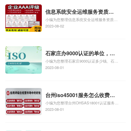
iso体系认证知识，详情可查看下方正文！
信息系统安全运维服务资质二
小编为您整理信息系统安全运维服务资质认
级费用，信息系统安全运维服
证证书机构有哪些、安全运维服务资质的费
2023-08-02
务资质二级
用是多少啊、安全运维服务资质哪家便宜、
安全运维服务资质认证哪家效率高、信息系
统安全集成服务资质认证的申请书相关iso
体系认证知识，详情可查看下方正文！
石家庄办9000认证的单位，石
小编为您整理石家庄9000认证多少钱、石家
家庄9000认证的公司
庄9000认证价格多少钱、石家庄9000认证
2023-08-01
大概多少钱、石家庄9000认证价格贵吗、石
家庄9000认证费用大概多钱相关iso体系认
证知识，详情可查看下方正文！
台州iso45001服务怎么收费，
小编为您整理台州OHSAS18001认证服务中
台州iso45001认证服务怎么收
心哪家收费便宜、台州ISO9000认证，哪个
2023-08-01
费
咨询公司服务好、台州CE认证,台州机械机
电CE认证、CE认证怎么收费、温州科普
ISO45001职业健康安全管理体系认证收费