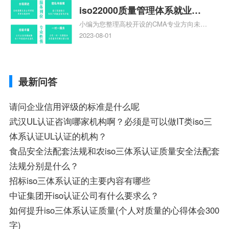
标准是什么相关iso体系认证知识，详情可
iso22000质量管理体系就业方
查看下方正文！
小编为您整理高校开设的CMA专业方向未来
向，质量管理与认证就业方向
就业前景及就业方向如何、cma就业方向有
2023-08-01
哪些、国际质量认证专业的就业方向、cpa
和cma未来就业方向、大学生考完cma，就
哪些就业方向相关iso体系认证知识，详情
最新问答
可查看下方正文！
请问企业信用评级的标准是什么呢
武汉UL认证咨询哪家机构啊？必须是可以做IT类iso三
体系认证UL认证的机构？
食品安全法配套法规和农iso三体系认证质量安全法配套
法规分别是什么？
招标iso三体系认证的主要内容有哪些
中证集团开iso认证公司有什么要求么？
如何提升iso三体系认证质量(个人对质量的心得体会300
字)