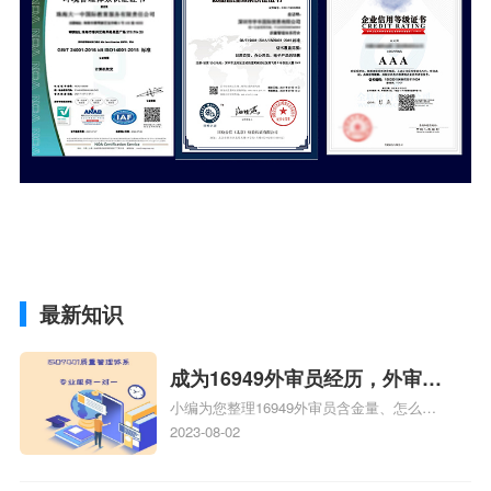
最新知识
成为16949外审员经历，外审员
小编为您整理16949外审员含金量、怎么才
16949
能成为注册的TS16949:2009的外审员、我
2023-08-02
也想16949外审员，不过不了解具体情况、
iso9000外审员、SA8000外审员培训相关