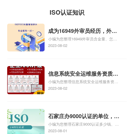
求、投标iso三体系认
914401013401475943，
邮寄、销售经验、库
体系证书流通，根据
ISO认证知识
证编制要求和投标保
企业...
存风险、售后服务等
《国务院批转国家标
证金交纳方式；（5）
一系列的问题，可能
准总局关于进一步加
成为16949外审员经历，外审
招标项目的...
会觉得困难重重、麻
强iso三体系认证质量
小编为您整理16949外审员含金量、怎么
员16949
烦多多，让您一筹莫
监督检验工作报告的
才能成为注册的TS16949:2009的外审
2023-08-02
展。按照通常的网iso
通知》和有关法律、
员、我也想16949外审员，不过不了解具
体情况、iso9000外审员、SA8000外审员
认证公司经营方式来
法规，制订本暂行规
培训相关iso体系认证知识，详情可查看下
说，可不就是这样，
定。第二条凡投放我
方正文！
信息系统安全运维服务资质二
没有自己的商务网
省市场的工业iso体系
小编为您整理信息系统安全运维服务资质
级费用，信息系统安全运维服
站，缺少启动资金，
证书，均按照...
认证证书机构有哪些、安全运维服务资质
2023-08-02
务资质二级
不...
的费用是多少啊、安全运维服务资质哪家
便宜、安全运维服务资质认证哪家效率
高、信息系统安全集成服务资质认证的申
请书相关iso体系认证知识，详情可查看下
石家庄办9000认证的单位，石
方正文！
小编为您整理石家庄9000认证多少钱、石
家庄9000认证的公司
家庄9000认证价格多少钱、石家庄9000认
2023-08-01