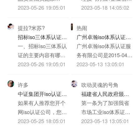
虑下列原则：1、全面
三体系认证质量就没
谢！
在20分以上60分以下
别是什么？
例》、《农iso三体系
2023-05-26 19:05:01
管理，又称“赊销风险
2023-05-18 14:05:02
性：能较全面...
有企业...
的，认定为C级。考
认证质量安全法》、
管理”，就是通过制定
评分在60分以上的，
《iso三体系认证质量
企业信用政策，指导
提拉?米苏?
热闹
但有下列情形之一的
法》、《消费者权益
和协调内部各部门的
招标iso三体系认证的
广州卓瀚iso体系认证服
纳税人，一律定为C
保护法》、《反不正
业务活动，对客户信
主要内容有哪些
一、招标iso三体系认
务有限公司怎么样？
广州卓瀚iso体系认证服
级。（1）依法应当办
当竞争法》、《ISO
息进行收集和评估，
证的主要内容有哪些
务有限公司是2015-04-
理登记而未...
体系认证法》、《广
对客户信用额度的授
1、招标iso三体系认
2023-05-26 19:05:01
11在广东省广州市天河
2023-05-13 13:05:01
告法》。
予、债权保障、应收
证的主要内容包括
区申报成立的有限责任
账款回收等各交易环
（1）投标邀请；
公司(自然人投资或控
许多
吹动灵魂的号角
节进行全部监督，以
（2）投标人须知，包
股)，申报地址位于广州
中证集团开iso认证公
福建省人民政府颁发
保障应收账款安全和
括密封、签署、盖章
市越秀区东风东路836
司有什么要求么？
如果有人推荐您开个
《关于加强市场工业
第一条为了加强我省
及时安全收回的管
要求等；（3）投标人
号2座2204房。广州卓
网iso认证公司，您一
iso体系证书质量监督
市场工业iso体系证书
理。企业信用风险管
应当提交的资格、资
瀚iso体系认证服务有限
定马上会想到资金来
2023-05-25 18:05:01
检验与管理的暂行规
的质量监督检验与管
2023-05-13 13:05:01
理技巧...
信证明iso三体系认
公司的统一社会信用代
源、iso体系证书选
定》的通知
理，维护国家和人民
证；（4）投标报价要
码/申报号是
择、进货渠道、包装
的利益，促进搞活iso