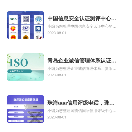
系审核、如何开展ISO9001质量管理体系
认证工作、如何开展质量管理体系工
作.ppt相关iso体系认证知识，详情可查看
中国信息安全认证测评中心，
下方正文！
小编为您整理中国信息安全认证中心的机
信息安全测评认证中心
构简介、戴尔有没有国家信息安全测评信
2023-08-01
息安全服务资质证书【安全工程类一
级】、信息安全等级保护测评机构是做什
么的、四川的企业在哪里办理中国信息安
全认证中心颁发的信息安全服务资质认证
青岛企业诚信管理体系认证，
如何办理、第三方安全测评cma测评机构
小编为您整理企业诚信管理体系、贵阳企
青岛诚信企业证书
为什么这么贵相关iso体系认证知识，详情
业诚信管理体系认证怎么样、企业诚信管
2023-08-01
可查看下方正文！
理体系认证培训哪家专业、诚信管理体系
认证咨询企业哪家好、企业诚信管理体系
内审员培训价格相关iso体系认证知识，详
情可查看下方正文！
珠海aaa信用评级电话，珠海
小编为您整理国衡信国际信用评级中心
aaa信用评级
AAA信用评级是什么，AAA信用评级专业
2023-08-01
吗、美国信用评级AAA是什么、中国是不
是AAA信用评级、aaa信用评级怎样办