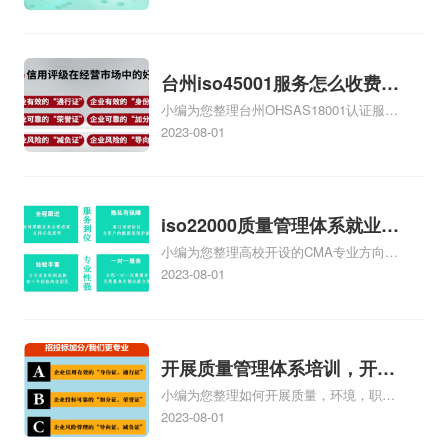
证大概多少钱、石家庄9000认证价格贵
吗、石家庄9000认证费用大概多钱相关
iso体系认证知识，详情可查看下方正文！
台州iso45001服务怎么收费，
小编为您整理台州OHSAS18001认证服务
台州iso45001认证服务怎么收
中心哪家收费便宜、台州ISO9000认证，
2023-08-01
费
哪个咨询公司服务好、台州CE认证,台州
机械机电CE认证、CE认证怎么收费、温
州科普ISO45001职业健康安全管理体系
认证收费标准是什么相关iso体系认证知
iso22000质量管理体系就业方
识，详情可查看下方正文！
小编为您整理高校开设的CMA专业方向未
向，质量管理与认证就业方向
来就业前景及就业方向如何、cma就业方
2023-08-01
向有哪些、国际质量认证专业的就业方
向、cpa和cma未来就业方向、大学生考
完cma，就哪些就业方向相关iso体系认证
知识，详情可查看下方正文！
开展质量管理体系培训，开展
小编为您整理如何开展质量，环境，职业
质量管理体系五大过程培训
健康安全管理体系培训、营销部如何开展
2023-08-01
质量管理体系、如何开展内部质量管理体