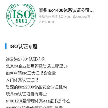
理、如何办理AAA信用评级相关iso体系认
证知识，详情可查看下方正文！
泰州iso1400体系认证公司，
小编为您整理ISO1400、SA8000体系认
泰州iso1400体系认证
证、ISO1400、SA8000是什么体系认
2023-08-01
证、泰州做ISO9000认证，哪个认证公司
最专业、iso1400体系基础知识去哪里
找、在泰州做ISO9000认证哪家咨询公司
最好相关iso体系认证知识，详情可查看下
ISO认证专题
方正文！
连云港27001认证机构
北京3a企业信用评级资质去哪里办
如何申请iso三大证书含金量
木门体系认证证书
资深的iso22000食品安全认证机构
玩具ce认证项目有哪些
s10012测量管理体系aaa证书是什么
iso45001职业健康安全管理批发