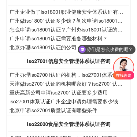
广州企业做了iso18001职业健康安全体系认证有什
么好处？
广州做iso18001认证多少钱？初次申请iso18001认
证的程序？
怎么申请iso18001认证？广州办iso18001认证的机
构？
广州申请iso18001认证需要准备哪些材料？
北京办理iso18001认证的公司，怎么做iso18001资
你们是怎么收费的呢？
质认证
iso27001信息安全管理体系认证咨询
广州办理iso27001认证的机构，iso27001体系认证
在哪里申请
天津做iso27001认证的机构哪家好？iso27001认证
的过程
重庆高新公司申请iso27001认证要多少费用
iso27001体系认证广州企业申请办理需要多少钱
北京申请iso27001质量认证有哪些条件
iso22000食品安全管理体系认证咨询