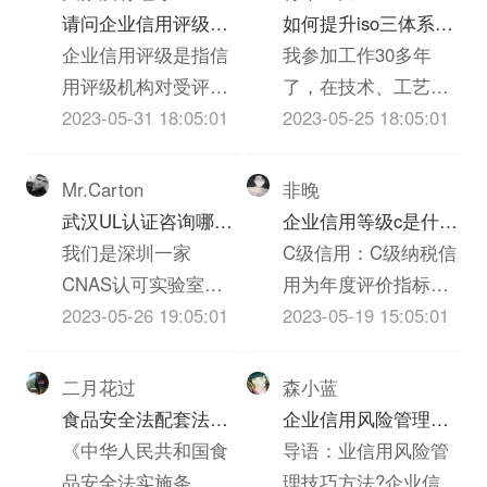
请问企业信用评级的
如何提升iso三体系认
标准是什么呢
企业信用评级是指信
证质量(个人对质量的
我参加工作30多年
用评级机构对受评企
心得体会300字)
了，在技术、工艺、
业的产业、基础素
2023-05-31 18:05:01
质检、实验员岗位上
2023-05-25 18:05:01
质、经营管理、认证
都干过，深知质量的
老师和外部支持等等
重要，一下根据我的
Mr.Carton
非晚
诸多方面进行的综合
经历和体会，谈谈我
武汉UL认证咨询哪家
企业信用等级c是什么
评价。信用评级有着
对质量的看法，不当
机构啊？必须是可以
我们是深圳一家
意思
C级信用：C级纳税信
完整的体系，包括信
之处请大家批评指正!
做IT类iso三体系认证
CNAS认可实验室，
用为年度评价指标得
用评级的要素和指
质量管理是企业发展
UL认证的机构？
也是UL认证的一家实
2023-05-26 19:05:01
分40分以上不满70分
2023-05-19 15:05:01
标、信用评级的等级
的永恒的主题，质量
验室，不知道贵司具
的。根据国税总局
和标准、信用评级的
就是效益，质量就是
体是什么ITiso三体系
《纳税信誉等级评定
二月花过
森小蓝
方法和模型等方面的
信誉，质量就是市
认证，具体事宜也可
管理试行办法》（国
食品安全法配套法规
企业信用风险管理技
内容。企业信用评价
场，质量就是企业的
以跟我交流。联系方
税发【2003】92号）
和农iso三体系认证质
《中华人民共和国食
巧方法
导语：业信用风险管
指标的设定应充分考
生命，没有过硬的iso
式见我Bai空间，谢
第五条规定，考核分
量安全法配套法规分
品安全法实施条
理技巧方法?企业信用