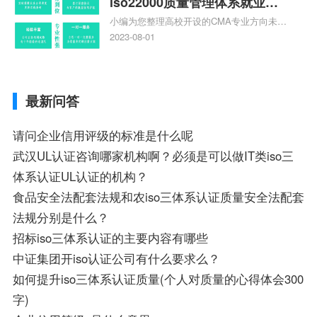
iso22000质量管理体系就业方
查看下方正文！
小编为您整理高校开设的CMA专业方向未来
向，质量管理与认证就业方向
就业前景及就业方向如何、cma就业方向有
2023-08-01
哪些、国际质量认证专业的就业方向、cpa
和cma未来就业方向、大学生考完cma，就
哪些就业方向相关iso体系认证知识，详情
最新问答
可查看下方正文！
请问企业信用评级的标准是什么呢
武汉UL认证咨询哪家机构啊？必须是可以做IT类iso三
体系认证UL认证的机构？
食品安全法配套法规和农iso三体系认证质量安全法配套
法规分别是什么？
招标iso三体系认证的主要内容有哪些
中证集团开iso认证公司有什么要求么？
如何提升iso三体系认证质量(个人对质量的心得体会300
字)