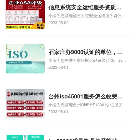
信息系统安全运维服务资质二
小编为您整理信息系统安全运维服务资质认
级费用，信息系统安全运维服
证证书机构有哪些、安全运维服务资质的费
2023-08-02
务资质二级
用是多少啊、安全运维服务资质哪家便宜、
安全运维服务资质认证哪家效率高、信息系
统安全集成服务资质认证的申请书相关iso
体系认证知识，详情可查看下方正文！
石家庄办9000认证的单位，石
小编为您整理石家庄9000认证多少钱、石家
家庄9000认证的公司
庄9000认证价格多少钱、石家庄9000认证
2023-08-01
大概多少钱、石家庄9000认证价格贵吗、石
家庄9000认证费用大概多钱相关iso体系认
证知识，详情可查看下方正文！
台州iso45001服务怎么收费，
小编为您整理台州OHSAS18001认证服务中
台州iso45001认证服务怎么收
心哪家收费便宜、台州ISO9000认证，哪个
2023-08-01
费
咨询公司服务好、台州CE认证,台州机械机
电CE认证、CE认证怎么收费、温州科普
ISO45001职业健康安全管理体系认证收费
标准是什么相关iso体系认证知识，详情可