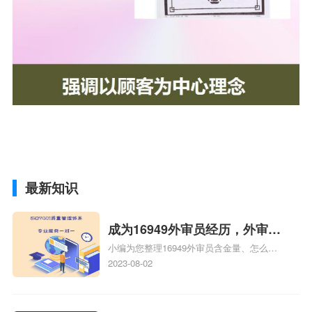
最新知识
成为16949外审员经历，外审员
小编为您整理16949外审员含金量、怎么才
16949
能成为注册的TS16949:2009的外审员、我
2023-08-02
也想16949外审员，不过不了解具体情况、
iso9000外审员、SA8000外审员培训相关
iso体系认证知识，详情可查看下方正文！