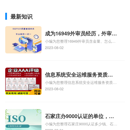
最新知识
成为16949外审员经历，外审员
小编为您整理16949外审员含金量、怎么才
16949
能成为注册的TS16949:2009的外审员、我
2023-08-02
也想16949外审员，不过不了解具体情况、
iso9000外审员、SA8000外审员培训相关
iso体系认证知识，详情可查看下方正文！
信息系统安全运维服务资质二
小编为您整理信息系统安全运维服务资质认
级费用，信息系统安全运维服
证证书机构有哪些、安全运维服务资质的费
2023-08-02
务资质二级
用是多少啊、安全运维服务资质哪家便宜、
安全运维服务资质认证哪家效率高、信息系
统安全集成服务资质认证的申请书相关iso
体系认证知识，详情可查看下方正文！
石家庄办9000认证的单位，石
小编为您整理石家庄9000认证多少钱、石家
家庄9000认证的公司