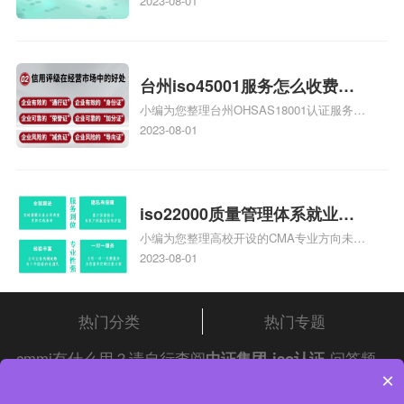
庄9000认证价格多少钱、石家庄9000认证
2023-08-01
大概多少钱、石家庄9000认证价格贵吗、石
家庄9000认证费用大概多钱相关iso体系认
证知识，详情可查看下方正文！
台州iso45001服务怎么收费，
小编为您整理台州OHSAS18001认证服务中
台州iso45001认证服务怎么收
心哪家收费便宜、台州ISO9000认证，哪个
2023-08-01
费
咨询公司服务好、台州CE认证,台州机械机
电CE认证、CE认证怎么收费、温州科普
ISO45001职业健康安全管理体系认证收费
标准是什么相关iso体系认证知识，详情可
iso22000质量管理体系就业方
查看下方正文！
小编为您整理高校开设的CMA专业方向未来
向，质量管理与认证就业方向
就业前景及就业方向如何、cma就业方向有
2023-08-01
哪些、国际质量认证专业的就业方向、cpa
和cma未来就业方向、大学生考完cma，就
哪些就业方向相关iso体系认证知识，详情
热门分类
热门专题
可查看下方正文！
cmmi有什么用？请自行查阅
中证集团
iso认证
问答频
×
道！