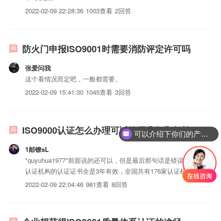
2022-02-09 22:28:36
1003查看
2回答
防火门申报ISO9001时需要消防评定许可吗
张爱问我
这个看情况而定吧，一般都需要。
2022-02-09 15:41:30
1045查看
3回答
ISO9000认证怎么办理可以使用几年和年检
可以介绍下你们的产品么？
1邮镣sL
"quyuhua1977"前面说的还可以，但是最后那句话是错误的，
认证机构的认证证书全是3年有效，全国共有176家认证机构，
没有那家敢出终身有效的证书，你以为这是商业服务啊？（美
2022-02-09 22:04:46
981查看
8回答
容iso认证公司？？）注：你说的先要找《咨询机构》，
错！！中国现在的情况是，企业要的是证书，而咨询机构...