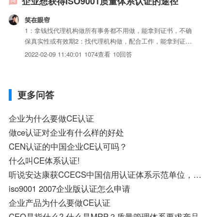
企业想获得ISO9001质量体系认证的途径
笑在眼帘
1：拿钱找代理机构做所有事务都不用做，能拿到证书，不确
保真实性或有效期2：找代理机构做，配合工作，能拿到证
书，不能确保企业按照体系正常运作。3：找代理机构，配合
2022-02-09 11:40:01
1074查看
10回答
工作，完全按照体系要求的步骤做，找认证公司来审核，一切
OK4：找认证公司做，请认证公司帮忙找咨询师，费时费力但
一定没问题
更多问答
企业为什么要做CE认证
做ce认证对企业有什么样的好处
CEN认证的中国企业CE认可吗？
什么叫CE体系认证!
听说安达康获CCECS中国信用认证体系示范单位，在哪里可以查到？
iso9001 2007企业版认证怎么申请
企业产品为什么要做CE认证
CEO是指什么? 什么是MRP？质量管理体系要求产品要求的区别与联系是什么