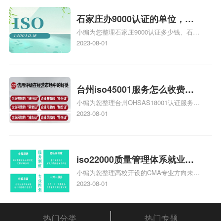
统安全集成服务资质认证的申请书相关iso
体系认证知识，详情可查看下方正文！
石家庄办9000认证的单位，石
小编为您整理石家庄9000认证多少钱、石家
家庄9000认证的公司
庄9000认证价格多少钱、石家庄9000认证
2023-08-01
大概多少钱、石家庄9000认证价格贵吗、石
家庄9000认证费用大概多钱相关iso体系认
证知识，详情可查看下方正文！
台州iso45001服务怎么收费，
小编为您整理台州OHSAS18001认证服务中
台州iso45001认证服务怎么收
心哪家收费便宜、台州ISO9000认证，哪个
2023-08-01
费
咨询公司服务好、台州CE认证,台州机械机
电CE认证、CE认证怎么收费、温州科普
ISO45001职业健康安全管理体系认证收费
标准是什么相关iso体系认证知识，详情可
iso22000质量管理体系就业方
查看下方正文！
小编为您整理高校开设的CMA专业方向未来
向，质量管理与认证就业方向
就业前景及就业方向如何、cma就业方向有
2023-08-01
哪些、国际质量认证专业的就业方向、cpa
和cma未来就业方向、大学生考完cma，就
哪些就业方向相关iso体系认证知识，详情
热门分类
热门专题