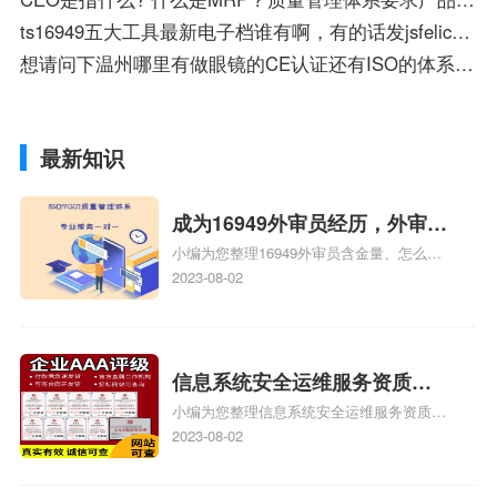
ts16949五大工具最新电子档谁有啊，有的话发jsfelice@163.com感激不尽啊
想请问下温州哪里有做眼镜的CE认证还有ISO的体系认证的？
最新知识
成为16949外审员经历，外审员
小编为您整理16949外审员含金量、怎么才
16949
能成为注册的TS16949:2009的外审员、我
2023-08-02
也想16949外审员，不过不了解具体情况、
iso9000外审员、SA8000外审员培训相关
iso体系认证知识，详情可查看下方正文！
信息系统安全运维服务资质二
小编为您整理信息系统安全运维服务资质认
级费用，信息系统安全运维服
证证书机构有哪些、安全运维服务资质的费
2023-08-02
务资质二级
用是多少啊、安全运维服务资质哪家便宜、
安全运维服务资质认证哪家效率高、信息系