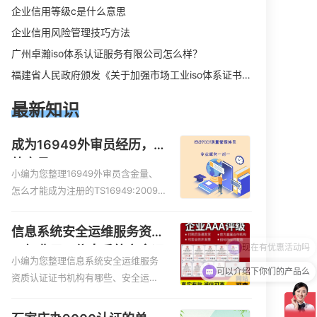
企业信用等级c是什么意思
企业信用风险管理技巧方法
广州卓瀚iso体系认证服务有限公司怎么样？
福建省人民政府颁发《关于加强市场工业iso体系证书质量监督检验与管理的暂行规定》的通知
最新知识
成为16949外审员经历，
外审员16949
小编为您整理16949外审员含金量、
怎么才能成为注册的TS16949:2009
的外审员、我也想16949外审员，不
过不了解具体情况、iso9000外审
信息系统安全运维服务资质
员、SA8000外审员培训相关iso体系
二级费用，信息系统安全运
认证知识，详情可查看下方正文！
小编为您整理信息系统安全运维服务
维服务资质二级
可以介绍下你们的产品么
资质认证证书机构有哪些、安全运维
服务资质的费用是多少啊、安全运维
服务资质哪家便宜、安全运维服务资