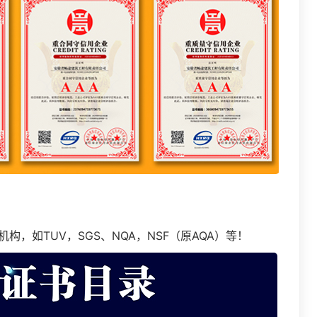
，如TUV，SGS、NQA，NSF（原AQA）等！