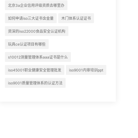
北京3a企业信用评级资质去哪里办
如何申请iso三大证书含金量
木门体系认证证书
资深的iso22000食品安全认证机构
玩具ce认证项目有哪些
s10012测量管理体系aaa证书是什么
iso45001职业健康安全管理批发
iso9001内审培训ppt
iso9001质量管理体系的认证方法