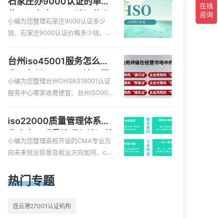
石家庄办9000认证的单
质认证哪家效率高、信息系统安全集
位，石家庄9000认证的公
成服务资质认证的申请书相关iso体系
小编为您整理石家庄9000认证多少
司
认证知识，详情可查看下方正文！
钱、石家庄9000认证价格多少钱、石
家庄9000认证大概多少钱、石家庄90
00认证价格贵吗、石家庄9000认证费
台州iso45001服务怎么收
用大概多钱相关iso体系认证知识，详
费，台州iso45001认证服
情可查看下方正文！
小编为您整理台州OHSAS18001认证
务怎么收费
服务中心哪家收费便宜、台州ISO900
0认证，哪个咨询公司服务好、台州C
E认证,台州机械机电CE认证、CE认证
iso22000质量管理体系就
怎么收费、温州科普ISO45001职业健
业方向，质量管理与认证就
康安全管理体系认证收费标准是什么
小编为您整理高校开设的CMA专业方
业方向
相关iso体系认证知识，详情可查看下
向未来就业前景及就业方向如何、cm
方正文！
a就业方向有哪些、国际质量认证专业
的就业方向、cpa和cma未来就业方
热门专题
向、大学生考完cma，就哪些就业方
向相关iso体系认证知识，详情可查看
连云港27001认证机构
下方正文！