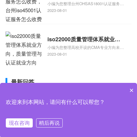
小编为您整理台州OHSAS18001认证服务中
台州iso45001认证服务怎么收
心哪家收费便宜、台州ISO9000认证，哪个
2023-08-01
费
咨询公司服务好、台州CE认证,台州机械机
电CE认证、CE认证怎么收费、温州科普
ISO45001职业健康安全管理体系认证收费
标准是什么相关iso体系认证知识，详情可
iso22000质量管理体系就业方
查看下方正文！
小编为您整理高校开设的CMA专业方向未来
向，质量管理与认证就业方向
就业前景及就业方向如何、cma就业方向有
2023-08-01
哪些、国际质量认证专业的就业方向、cpa
和cma未来就业方向、大学生考完cma，就
哪些就业方向相关iso体系认证知识，详情
最新问答
可查看下方正文！
×
请问企业信用评级的标准是什么呢
欢迎来到本网站，请问有什么可以帮您？
武汉UL认证咨询哪家机构啊？必须是可以做IT类iso三
体系认证UL认证的机构？
食品安全法配套法规和农iso三体系认证质量安全法配套
现在咨询
稍后再说
联系我们
在线咨询
法规分别是什么？