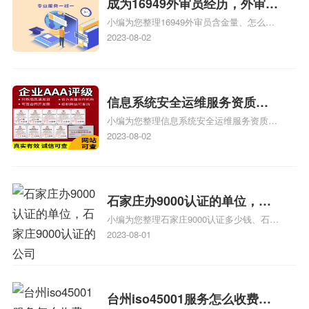
成为16949外审员经历，外审员
小编为您整理16949外审员含金量、怎么才
16949
能成为注册的TS16949:2009的外审员、我
2023-08-02
也想16949外审员，不过不了解具体情况、
iso9000外审员、SA8000外审员培训相关
iso体系认证知识，详情可查看下方正文！
信息系统安全运维服务资质二
小编为您整理信息系统安全运维服务资质认
级费用，信息系统安全运维服
证证书机构有哪些、安全运维服务资质的费
2023-08-02
务资质二级
用是多少啊、安全运维服务资质哪家便宜、
安全运维服务资质认证哪家效率高、信息系
统安全集成服务资质认证的申请书相关iso
体系认证知识，详情可查看下方正文！
石家庄办9000认证的单位，石
小编为您整理石家庄9000认证多少钱、石家
家庄9000认证的公司
庄9000认证价格多少钱、石家庄9000认证
2023-08-01
大概多少钱、石家庄9000认证价格贵吗、石
家庄9000认证费用大概多钱相关iso体系认
证知识，详情可查看下方正文！
台州iso45001服务怎么收费，