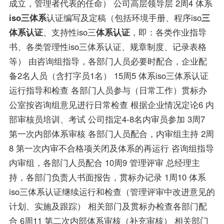
成立，管理者代表的任命） 公司高层领导层 2周4 体系
iso三体系
认证编写及定稿（包括环境手册、程序iso
三
体系认证
、支持性iso三
体系认证
，即：各类作业指导
书、各类管理性iso三体系认证、规章制度、记录表格
等） 由咨询组指导，各部门人员必要时配合，企业配
备2名人员（含打字员1名） 15周5 体系iso三体系认证
运行指导和检查 各部门人员参与（日常工作）贯标办
公室按咨询组意见进行日常检查 根据企业情况定论6 内
部审核员培训、考试 公司指定4-8名内审员参加 3周7
第一次内部体系审核 各部门人员配合，内审组主持 2周
8 第一次内审不合格项关闭及体系的再运行 咨询组指导
内审组，各部门人员配合 10周9 管理评审 总经理主
持，各部门负责人书面报告，贯标办记录 1周10 体系
iso三体系认证继续运行和检查（管理评审中改进意见的
计划、实施及跟踪） 相关部门及贯标办检查各部门配
合 6周11 第二次内部体系审核（补充审核） 相关部门