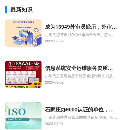
最新知识
成为16949外审员经历，外审员
小编为您整理16949外审员含金量、怎么才
16949
能成为注册的TS16949:2009的外审员、我
2023-08-02
也想16949外审员，不过不了解具体情况、
iso9000外审员、SA8000外审员培训相关
iso体系认证知识，详情可查看下方正文！
信息系统安全运维服务资质二
小编为您整理信息系统安全运维服务资质认
级费用，信息系统安全运维服
证证书机构有哪些、安全运维服务资质的费
2023-08-02
务资质二级
用是多少啊、安全运维服务资质哪家便宜、
安全运维服务资质认证哪家效率高、信息系
统安全集成服务资质认证的申请书相关iso
体系认证知识，详情可查看下方正文！
石家庄办9000认证的单位，石
小编为您整理石家庄9000认证多少钱、石家
家庄9000认证的公司
庄9000认证价格多少钱、石家庄9000认证
2023-08-01
大概多少钱、石家庄9000认证价格贵吗、石