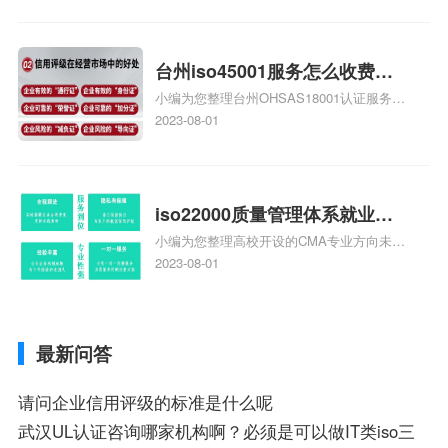
家庄9000认证费用大概多钱相关iso体系认
证知识，详情可查看下方正文！
台州iso45001服务怎么收费，
小编为您整理台州OHSAS18001认证服务中
台州iso45001认证服务怎么收
心哪家收费便宜、台州ISO9000认证，哪个
2023-08-01
费
咨询公司服务好、台州CE认证,台州机械机
电CE认证、CE认证怎么收费、温州科普
ISO45001职业健康安全管理体系认证收费
标准是什么相关iso体系认证知识，详情可
iso22000质量管理体系就业方
查看下方正文！
小编为您整理高校开设的CMA专业方向未来
向，质量管理与认证就业方向
就业前景及就业方向如何、cma就业方向有
2023-08-01
哪些、国际质量认证专业的就业方向、cpa
和cma未来就业方向、大学生考完cma，就
哪些就业方向相关iso体系认证知识，详情
最新问答
可查看下方正文！
请问企业信用评级的标准是什么呢
武汉UL认证咨询哪家机构啊？必须是可以做IT类iso三