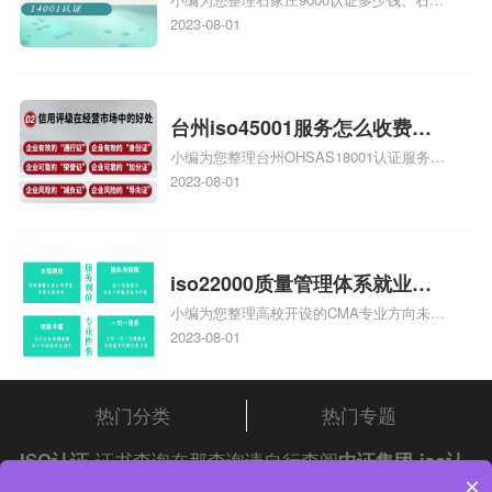
家庄9000认证的公司
庄9000认证价格多少钱、石家庄9000认证
2023-08-01
大概多少钱、石家庄9000认证价格贵吗、石
家庄9000认证费用大概多钱相关iso体系认
证知识，详情可查看下方正文！
台州iso45001服务怎么收费，
小编为您整理台州OHSAS18001认证服务中
台州iso45001认证服务怎么收
心哪家收费便宜、台州ISO9000认证，哪个
2023-08-01
费
咨询公司服务好、台州CE认证,台州机械机
电CE认证、CE认证怎么收费、温州科普
ISO45001职业健康安全管理体系认证收费
标准是什么相关iso体系认证知识，详情可
iso22000质量管理体系就业方
查看下方正文！
小编为您整理高校开设的CMA专业方向未来
向，质量管理与认证就业方向
就业前景及就业方向如何、cma就业方向有
2023-08-01
哪些、国际质量认证专业的就业方向、cpa
和cma未来就业方向、大学生考完cma，就
哪些就业方向相关iso体系认证知识，详情
热门分类
热门专题
可查看下方正文！
ISO认证
证书查询在那查询请自行查阅
中证集团
iso认
×
证
问答频道！