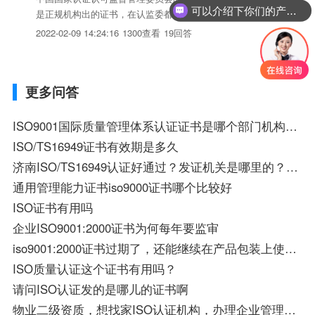
可以介绍下你们的产品么？
是正规机构出的证书，在认监委都有登记的，在该网站上能查
询到公司iso认证流程建议，认证标准，发证机构，有效期等
2022-02-09 14:24:16
1300查看
19回答
信息。
更多问答
ISO9001国际质量管理体系认证证书是哪个部门机构单位颁发的
ISO/TS16949证书有效期是多久
济南ISO/TS16949认证好通过？发证机关是哪里的？听济南创远咨询的王哲经理说，怎么发外国的证书呢？是真的吗
通用管理能力证书iso9000证书哪个比较好
ISO证书有用吗
企业ISO9001:2000证书为何每年要监审
iso9001:2000证书过期了，还能继续在产品包装上使用吗
ISO质量认证这个证书有用吗？
请问ISO认证发的是哪儿的证书啊
物业二级资质，想找家ISO认证机构，办理企业管理体系认证，办理什么样的？证书必须是国家认可的，带有CQC标