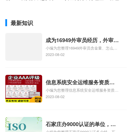
最新知识
成为16949外审员经历，外审员
小编为您整理16949外审员含金量、怎么才
16949
能成为注册的TS16949:2009的外审员、我
2023-08-02
也想16949外审员，不过不了解具体情况、
iso9000外审员、SA8000外审员培训相关
iso体系认证知识，详情可查看下方正文！
信息系统安全运维服务资质二
小编为您整理信息系统安全运维服务资质认
级费用，信息系统安全运维服
证证书机构有哪些、安全运维服务资质的费
2023-08-02
务资质二级
用是多少啊、安全运维服务资质哪家便宜、
安全运维服务资质认证哪家效率高、信息系
统安全集成服务资质认证的申请书相关iso
体系认证知识，详情可查看下方正文！
石家庄办9000认证的单位，石
小编为您整理石家庄9000认证多少钱、石家