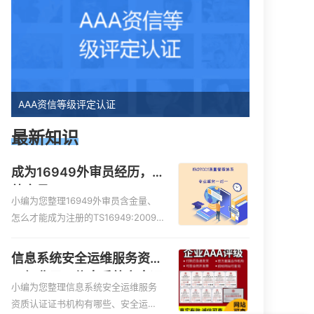
AAA资信等级评定认证
最新知识
成为16949外审员经历，
外审员16949
小编为您整理16949外审员含金量、
怎么才能成为注册的TS16949:2009
的外审员、我也想16949外审员，不
过不了解具体情况、iso9000外审
信息系统安全运维服务资质
员、SA8000外审员培训相关iso体系
二级费用，信息系统安全运
认证知识，详情可查看下方正文！
小编为您整理信息系统安全运维服务
维服务资质二级
资质认证证书机构有哪些、安全运维
现在有优惠活动吗