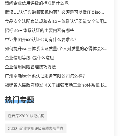
向相关iso体系认证知识，详情可查看
请问企业信用评级的标准是什么呢
下方正文！
武汉UL认证咨询哪家机构啊？必须是可以做IT类iso三体系认证UL认证的机构？
食品安全法配套法规和农iso三体系认证质量安全法配套法规分别是什么？
招标iso三体系认证的主要内容有哪些
中证集团开iso认证公司有什么要求么？
如何提升iso三体系认证质量(个人对质量的心得体会300字)
企业信用等级c是什么意思
企业信用风险管理技巧方法
广州卓瀚iso体系认证服务有限公司怎么样？
福建省人民政府颁发《关于加强市场工业iso体系证书质量监督检验与管理的暂行规定》的通知
热门专题
连云港27001认证机构
北京3a企业信用评级资质去哪里办