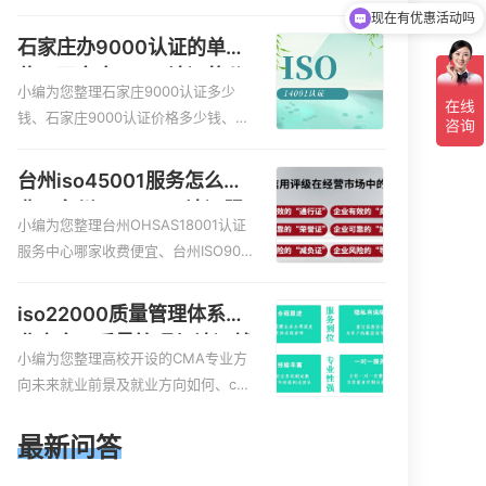
服务资质的费用是多少啊、安全运维
可以介绍下你们的产品么
服务资质哪家便宜、安全运维服务资
石家庄办9000认证的单
质认证哪家效率高、信息系统安全集
位，石家庄9000认证的公
成服务资质认证的申请书相关iso体系
小编为您整理石家庄9000认证多少
司
认证知识，详情可查看下方正文！
钱、石家庄9000认证价格多少钱、石
家庄9000认证大概多少钱、石家庄90
00认证价格贵吗、石家庄9000认证费
台州iso45001服务怎么收
用大概多钱相关iso体系认证知识，详
费，台州iso45001认证服
情可查看下方正文！
小编为您整理台州OHSAS18001认证
务怎么收费
服务中心哪家收费便宜、台州ISO900
0认证，哪个咨询公司服务好、台州C
E认证,台州机械机电CE认证、CE认证
iso22000质量管理体系就
怎么收费、温州科普ISO45001职业健
业方向，质量管理与认证就
康安全管理体系认证收费标准是什么
小编为您整理高校开设的CMA专业方
业方向
相关iso体系认证知识，详情可查看下
向未来就业前景及就业方向如何、cm
方正文！
a就业方向有哪些、国际质量认证专业
的就业方向、cpa和cma未来就业方
最新问答
向、大学生考完cma，就哪些就业方