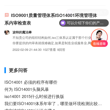
现在有优惠活动么？
ISO9001质量管理体系ISO14001环境管理体
系内审检查表
可以介绍下你们的产品么？
波特的魔法棒
不知贵公司的组织结构如何,iso三体系认证属于那个行业,所以
你要提供的内审表就很难确定,如果是制造业或服务业,网上都
可以找到相关内审表,再结合公司的组织结构和体系iso三体系
2022-02-09 21:44:30
1027查看
9回答
认证情况进行整合,可以进行内审的.如迅雷等查ISO9001，
ISO14001全套iso三体系认证或二合一(...
更多问答
ISO14001 必须的程序有哪些
何为 ISO14001头脑风暴
iso14001 2015什么时候进行换版
我们要ISO14001体系年审了，哪里做环境检测比较快，比较急