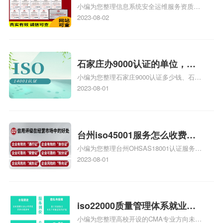
小编为您整理信息系统安全运维服务资质认
级费用，信息系统安全运维服
证证书机构有哪些、安全运维服务资质的费
2023-08-02
务资质二级
用是多少啊、安全运维服务资质哪家便宜、
安全运维服务资质认证哪家效率高、信息系
统安全集成服务资质认证的申请书相关iso
体系认证知识，详情可查看下方正文！
石家庄办9000认证的单位，石
小编为您整理石家庄9000认证多少钱、石家
家庄9000认证的公司
庄9000认证价格多少钱、石家庄9000认证
2023-08-01
大概多少钱、石家庄9000认证价格贵吗、石
家庄9000认证费用大概多钱相关iso体系认
证知识，详情可查看下方正文！
台州iso45001服务怎么收费，
小编为您整理台州OHSAS18001认证服务中
台州iso45001认证服务怎么收
心哪家收费便宜、台州ISO9000认证，哪个
2023-08-01
费
咨询公司服务好、台州CE认证,台州机械机
电CE认证、CE认证怎么收费、温州科普
ISO45001职业健康安全管理体系认证收费
标准是什么相关iso体系认证知识，详情可
iso22000质量管理体系就业方
查看下方正文！
小编为您整理高校开设的CMA专业方向未来
向，质量管理与认证就业方向