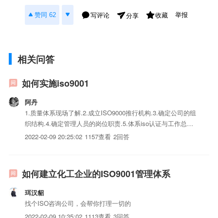
举报
赞同 62
写评论
收藏
分享
相关问答
如何实施iso9001
阿丹
1.质量体系现场了解.2.成立ISO9000推行机构.3.确定公司的组
织结构.4.确定管理人员的岗位职责.5.体系iso认证与工作总体
方案确定.6.确定质量体系iso三体系认证清单.编写程序iso三体
2022-02-09 20:25:02
1157查看
2回答
系认证、作业指导书.实施培训、试运行.编制质量手册.整理、
汇编质量体系iso三体...
如何建立化工企业的ISO9001管理体系
珥汉貂
找个ISO咨询公司，会帮你打理一切的
2022-02-09 10:35:02
1113查看
3回答