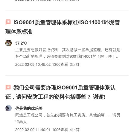
ISO9001质量管理体系标准/ISO14001环境管
理体系标准
37.2℃
主要是要想做好管控资料，其次是做一些单据整理。还有就是
各个场所的整理，必须要做到对9001和14001的了解，便于提
问时可以做到很准确的回答。一般的年审都是比较容易过的，
2022-02-09 10:45:02
1366查看
2回答
除非有重大事情发生，才会责令整改或吊销认证。当然还有一
点就是RMB和吃饭了，就要看你们老板了，如果照顾不好，
要...
我们公司需要办理ISO9001质量管理体系认
证，请问安防工程的资料包括哪些？ 谢谢!
你是我的优乐美
既然是工程公司，首先必须要有施工资质。其他的嘛……请另
待高人
2022-02-09 11:40:01
1006查看
4回答