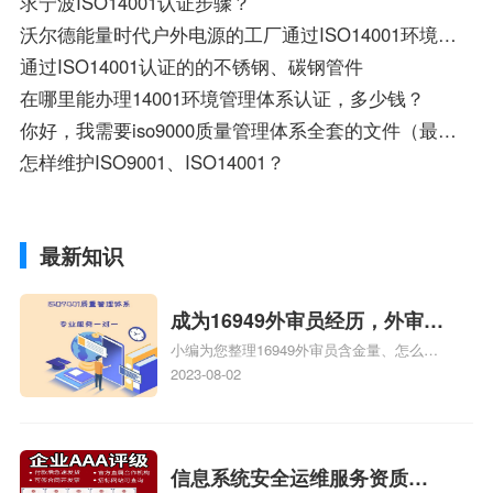
求宁波ISO14001认证步骤？
沃尔德能量时代户外电源的工厂通过ISO14001环境管理体系认证了么？
通过ISO14001认证的的不锈钢、碳钢管件
在哪里能办理14001环境管理体系认证，多少钱？
你好，我需要iso9000质量管理体系全套的文件（最好是机械、设备这个行业）以及ISO14001的资料。
怎样维护ISO9001、ISO14001？
最新知识
成为16949外审员经历，外审员
小编为您整理16949外审员含金量、怎么才
16949
能成为注册的TS16949:2009的外审员、我
2023-08-02
也想16949外审员，不过不了解具体情况、
iso9000外审员、SA8000外审员培训相关
iso体系认证知识，详情可查看下方正文！
信息系统安全运维服务资质二