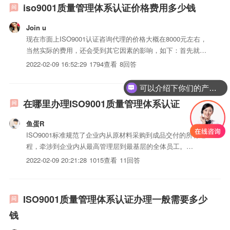
iso9001质量管理体系认证价格费用多少钱
Join u
现在市面上ISO9001认证咨询代理的价格大概在8000元左右，
当然实际的费用，还会受到其它因素的影响，如下：首先就是
人员的数量，认证公司在进行认证的时候需要根据公司人员数
2022-02-09 16:52:29
1794查看
8回答
量来安排审计时间，这就导致人数越多的机构审查时间会越
长，这也意味着认证机构的审计成本越高，自然价格越高。按
可以介绍下你们的产品么？
照...
在哪里办理ISO9001质量管理体系认证
鱼蛋R
ISO9001标准规范了企业内从原材料采购到成品交付的所有过
程，牵涉到企业内从最高管理层到最基层的全体员工。
ISO9001质量管理体系实际上是国外企业的最低标准。具体步
2022-02-09 20:21:28
1015查看
11回答
骤如下：企业必须具备一定的条件才能申请认证。企业申请
iso三体系认证质量认证必须具备四个基本条件：1、中国企业
持...
ISO9001质量管理体系认证办理一般需要多少
钱