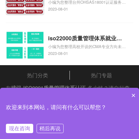
小编为您整理台州OHSAS18001认证服务中
台州iso45001认证服务怎么收
心哪家收费便宜、台州ISO9000认证，哪个
2023-08-01
费
咨询公司服务好、台州CE认证,台州机械机
电CE认证、CE认证怎么收费、温州科普
ISO45001职业健康安全管理体系认证收费
标准是什么相关iso体系认证知识，详情可
iso22000质量管理体系就业方
查看下方正文！
小编为您整理高校开设的CMA专业方向未来
向，质量管理与认证就业方向
就业前景及就业方向如何、cma就业方向有
2023-08-01
哪些、国际质量认证专业的就业方向、cpa
和cma未来就业方向、大学生考完cma，就
哪些就业方向相关iso体系认证知识，详情
热门分类
热门专题
可查看下方正文！
在
武汉
ISO9001质量管理体系认证
多少钱？请自行查
×
阅
中证集团
iso认证
问答频道！
中证集团体系认证 版权所有 Copyright © 2022
欢迎来到本网站，请问有什么可以帮您？
渝ICP备2021005902号-4
渝公网安备 50010502003954号
现在咨询
稍后再说
联系我们
在线咨询