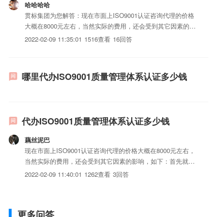
哈哈哈哈
贯标集团为您解答：现在市面上ISO9001认证咨询代理的价格
大概在8000元左右，当然实际的费用，还会受到其它因素的影
响，如下：首先就是人员的数量，认证公司在进行认证的时候
2022-02-09 11:35:01
1516查看
16回答
需要根据公司人员数量来安排审计时间，这就导致人数越多的
机构审查时间会越长，这也意味着认证机构的审计成本越
高，...
哪里代办ISO9001质量管理体系认证多少钱
代办ISO9001质量管理体系认证多少钱
藕丝泥巴
现在市面上ISO9001认证咨询代理的价格大概在8000元左右，
当然实际的费用，还会受到其它因素的影响，如下：首先就是
人员的数量，认证公司在进行认证的时候需要根据公司人员数
2022-02-09 11:40:01
1262查看
3回答
量来安排审计时间，这就导致人数越多的机构审查时间会越
长，这也意味着认证机构的审计成本越高，自然价格越高。按
照...
更多问答