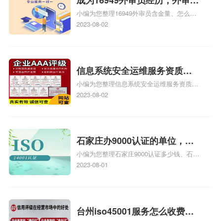
成为16949外审员经历，外审员
小编为您整理16949外审员含金量、怎么才
16949
能成为注册的TS16949:2009的外审员、我
2023-08-02
也想16949外审员，不过不了解具体情况、
iso9000外审员、SA8000外审员培训相关
iso体系认证知识，详情可查看下方正文！
信息系统安全运维服务资质二
小编为您整理信息系统安全运维服务资质认
级费用，信息系统安全运维服
证证书机构有哪些、安全运维服务资质的费
2023-08-02
务资质二级
用是多少啊、安全运维服务资质哪家便宜、
安全运维服务资质认证哪家效率高、信息系
统安全集成服务资质认证的申请书相关iso
体系认证知识，详情可查看下方正文！
石家庄办9000认证的单位，石
小编为您整理石家庄9000认证多少钱、石家
家庄9000认证的公司
庄9000认证价格多少钱、石家庄9000认证
2023-08-01
大概多少钱、石家庄9000认证价格贵吗、石
家庄9000认证费用大概多钱相关iso体系认
证知识，详情可查看下方正文！
台州iso45001服务怎么收费，