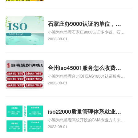
用是多少啊、安全运维服务资质哪家便宜、
安全运维服务资质认证哪家效率高、信息系
统安全集成服务资质认证的申请书相关iso
体系认证知识，详情可查看下方正文！
石家庄办9000认证的单位，石
小编为您整理石家庄9000认证多少钱、石家
家庄9000认证的公司
庄9000认证价格多少钱、石家庄9000认证
2023-08-01
大概多少钱、石家庄9000认证价格贵吗、石
家庄9000认证费用大概多钱相关iso体系认
证知识，详情可查看下方正文！
台州iso45001服务怎么收费，
小编为您整理台州OHSAS18001认证服务中
台州iso45001认证服务怎么收
心哪家收费便宜、台州ISO9000认证，哪个
2023-08-01
费
咨询公司服务好、台州CE认证,台州机械机
电CE认证、CE认证怎么收费、温州科普
ISO45001职业健康安全管理体系认证收费
标准是什么相关iso体系认证知识，详情可
iso22000质量管理体系就业方
查看下方正文！
小编为您整理高校开设的CMA专业方向未来
向，质量管理与认证就业方向
就业前景及就业方向如何、cma就业方向有
2023-08-01
哪些、国际质量认证专业的就业方向、cpa