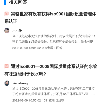
相关问答
宾骆世家有没有获得iso9001国际质量管理体
系认证
小小佳
当出现笔记本无法启动的情况时，建议按照以下方法排除：1.
核实电源指示灯是否亮起。2.观察屏幕是否亮起，是否可以看
到蓝色背景的三星其他体系画面。3.若可以看到三星其他体系
2022-02-09 15:06:32
990查看
2回答
画面，建议恢复BIOS默认设置，即开机出现三星其他体系画
面按F2进入BIOS，然后按F9，选择Yes，然后按F1...
通过iso9001—2008国际质量体系认证的水管
有味道能用于饮水吗?
xiaosheng
通过ISO9001-2008质量体系认证的水管，只能说明工厂建立
了符合要求的质量管理体系，并不是iso三体系认证认证，更
不能说明iso三体系认证可以用于饮用水，这是不相关的事
2022-02-09 10:55:02
1081查看
2回答
情，不要被体系认证所误导。