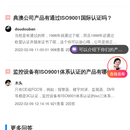
典澳公司产品有通过ISO9001国际认证吗？
doudouban
当然是有通过的呀，1996年就通过了呢，而且1999年还通过
欧盟认证并颁发证书了呢，这个你可以放心哦，公司是很正规
的，生产出的iso三体系认证也是很安全的，我和我身边很多
2022-02-09 11:00:01
998查看
2回答
可以介绍下你们的产品么？
朋友都在用它们公司的化妆品呢，而且含金量很显著呢。
监控设备有ISO9001体系认证的产品有哪些
木头
只有CE或FCC等，例如：报警器、楼宇对讲、监视器、DVR
等都是3C认证，监控设备有ISO9001体系认证的iso三体系认
证有哪些只有CE或FCC等，例如：报警器、楼宇对讲、监视
2022-02-09 12:14:16
921查看
2回答
器、DVR等都是3C认证，
更多问答