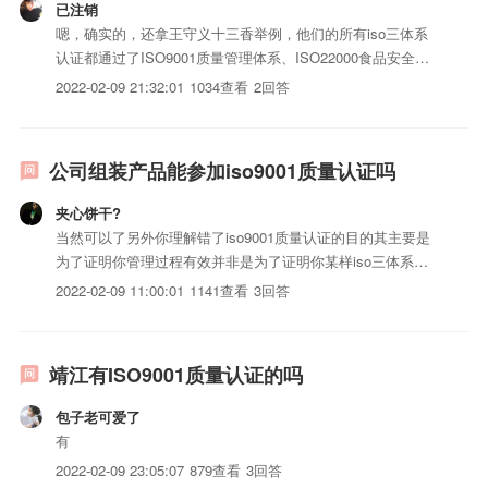
已注销
嗯，确实的，还拿王守义十三香举例，他们的所有iso三体系
认证都通过了ISO9001质量管理体系、ISO22000食品安全管
理体系、OHSAS18001职业健康安全管理体系、ISO14000环
2022-02-09 21:32:01
1034查看
2回答
境管理体系等国际认证体系的认证。
公司组装产品能参加iso9001质量认证吗
夹心饼干?
当然可以了另外你理解错了iso9001质量认证的目的其主要是
为了证明你管理过程有效并非是为了证明你某样iso三体系认
证怎样具体iso三体系认证有iso三体系认证认证现在大部分汽
2022-02-09 11:00:01
1141查看
3回答
车厂都是让各种零件供应商按自己要求给其供应各种零部件最
后自己一组装就成了自己的汽车这些都通过了iso90...
靖江有ISO9001质量认证的吗
包子老可爱了
有
2022-02-09 23:05:07
879查看
3回答