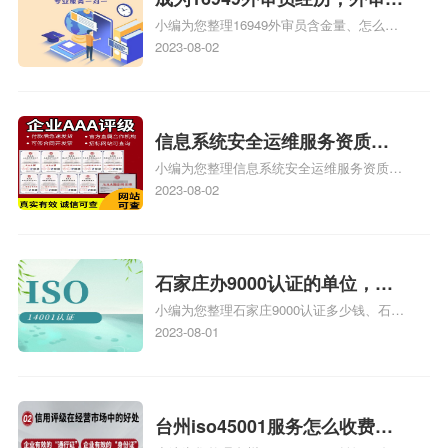
小编为您整理16949外审员含金量、怎么才
16949
能成为注册的TS16949:2009的外审员、我
2023-08-02
也想16949外审员，不过不了解具体情况、
iso9000外审员、SA8000外审员培训相关
iso体系认证知识，详情可查看下方正文！
信息系统安全运维服务资质二
小编为您整理信息系统安全运维服务资质认
级费用，信息系统安全运维服
证证书机构有哪些、安全运维服务资质的费
2023-08-02
务资质二级
用是多少啊、安全运维服务资质哪家便宜、
安全运维服务资质认证哪家效率高、信息系
统安全集成服务资质认证的申请书相关iso
体系认证知识，详情可查看下方正文！
石家庄办9000认证的单位，石
小编为您整理石家庄9000认证多少钱、石家
家庄9000认证的公司
庄9000认证价格多少钱、石家庄9000认证
2023-08-01
大概多少钱、石家庄9000认证价格贵吗、石
家庄9000认证费用大概多钱相关iso体系认
证知识，详情可查看下方正文！
台州iso45001服务怎么收费，