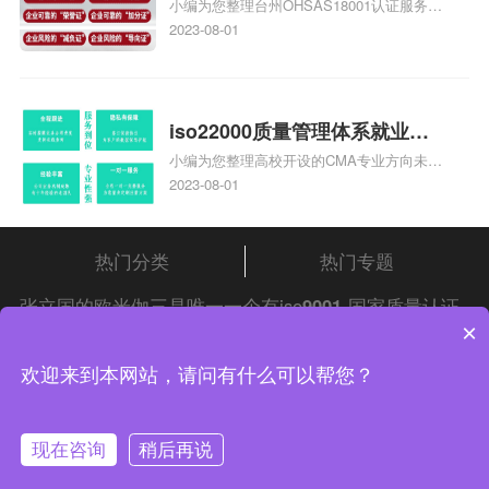
小编为您整理台州OHSAS18001认证服务中
台州iso45001认证服务怎么收
心哪家收费便宜、台州ISO9000认证，哪个
2023-08-01
费
咨询公司服务好、台州CE认证,台州机械机
电CE认证、CE认证怎么收费、温州科普
ISO45001职业健康安全管理体系认证收费
标准是什么相关iso体系认证知识，详情可
iso22000质量管理体系就业方
查看下方正文！
小编为您整理高校开设的CMA专业方向未来
向，质量管理与认证就业方向
就业前景及就业方向如何、cma就业方向有
2023-08-01
哪些、国际质量认证专业的就业方向、cpa
和cma未来就业方向、大学生考完cma，就
哪些就业方向相关iso体系认证知识，详情
热门分类
热门专题
可查看下方正文！
张立国的欧米伽三是唯一一个有iso
9001
国家质量认证
×
体系的十年免检产品吗请自行查阅
中证集团
iso认证
问
答频道！
中证集团体系认证 版权所有 Copyright © 2022
欢迎来到本网站，请问有什么可以帮您？
渝ICP备2021005902号-4
渝公网安备 50010502003954号
现在咨询
稍后再说
联系我们
在线咨询