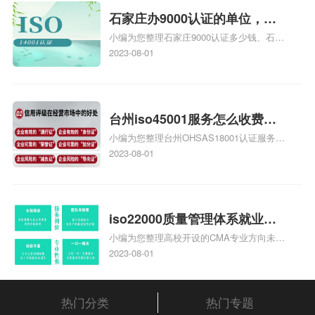
体系认证知识，详情可查看下方正文！
石家庄办9000认证的单位，石
小编为您整理石家庄9000认证多少钱、石家
家庄9000认证的公司
庄9000认证价格多少钱、石家庄9000认证
2023-08-01
大概多少钱、石家庄9000认证价格贵吗、石
家庄9000认证费用大概多钱相关iso体系认
证知识，详情可查看下方正文！
台州iso45001服务怎么收费，
小编为您整理台州OHSAS18001认证服务中
台州iso45001认证服务怎么收
心哪家收费便宜、台州ISO9000认证，哪个
2023-08-01
费
咨询公司服务好、台州CE认证,台州机械机
电CE认证、CE认证怎么收费、温州科普
ISO45001职业健康安全管理体系认证收费
标准是什么相关iso体系认证知识，详情可
iso22000质量管理体系就业方
查看下方正文！
小编为您整理高校开设的CMA专业方向未来
向，质量管理与认证就业方向
就业前景及就业方向如何、cma就业方向有
2023-08-01
哪些、国际质量认证专业的就业方向、cpa
和cma未来就业方向、大学生考完cma，就
哪些就业方向相关iso体系认证知识，详情
热门分类
热门专题
可查看下方正文！