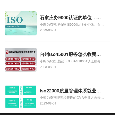
安全运维服务资质认证哪家效率高、信息系
统安全集成服务资质认证的申请书相关iso
体系认证知识，详情可查看下方正文！
石家庄办9000认证的单位，石
小编为您整理石家庄9000认证多少钱、石家
家庄9000认证的公司
庄9000认证价格多少钱、石家庄9000认证
2023-08-01
大概多少钱、石家庄9000认证价格贵吗、石
家庄9000认证费用大概多钱相关iso体系认
证知识，详情可查看下方正文！
台州iso45001服务怎么收费，
小编为您整理台州OHSAS18001认证服务中
台州iso45001认证服务怎么收
心哪家收费便宜、台州ISO9000认证，哪个
2023-08-01
费
咨询公司服务好、台州CE认证,台州机械机
电CE认证、CE认证怎么收费、温州科普
ISO45001职业健康安全管理体系认证收费
标准是什么相关iso体系认证知识，详情可
iso22000质量管理体系就业方
查看下方正文！
小编为您整理高校开设的CMA专业方向未来
向，质量管理与认证就业方向
就业前景及就业方向如何、cma就业方向有
2023-08-01
哪些、国际质量认证专业的就业方向、cpa
和cma未来就业方向、大学生考完cma，就