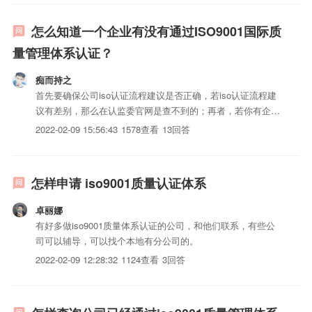
——生产和安装...
怎么知道一个企业有没有通过ISO9001国际质
量管理体系认证？
痴而持之
首先要确保公司iso认证流程建议是否正确，若iso认证流程建
议有差别，那么在认监委官网是查不到的；再者，若你有企业
的证书号，也是能查到的。我用楼主提供的两个申报条件及流
2022-02-09 15:56:43
1578查看
13回答
程，在认监委的官网未查到获证记录。但是在百度百科里，居
然说在2004年已通过BSI的ISO9001审核。楼主可以...
怎样申请 iso9001质量认证体系
卓丽娜
有好多做iso9001质量体系认证的公司，和他们联系，有些公
司可以辅导，可以找个本地有分公司的。
2022-02-09 12:28:32
1124查看
3回答