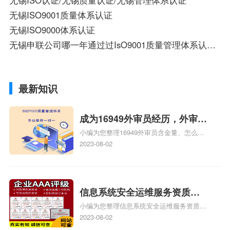
无锡ISO认证/无锡质量认证/无锡管理体系认证
无锡ISO9001质量体系认证
无锡ISO9000体系认证
无锡申联公司哪一年通过过IsO9001质量管理体系认证？
最新知识
成为16949外审员经历，外审员
小编为您整理16949外审员含金量、怎么才
16949
能成为注册的TS16949:2009的外审员、我
2023-08-02
也想16949外审员，不过不了解具体情况、
iso9000外审员、SA8000外审员培训相关
iso体系认证知识，详情可查看下方正文！
信息系统安全运维服务资质二
小编为您整理信息系统安全运维服务资质认
级费用，信息系统安全运维服
证证书机构有哪些、安全运维服务资质的费
2023-08-02
务资质二级
用是多少啊、安全运维服务资质哪家便宜、