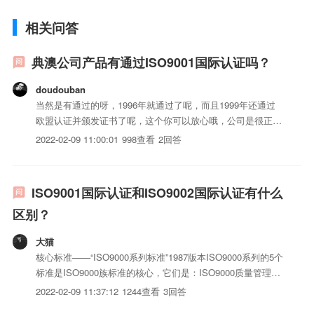
相关问答
典澳公司产品有通过ISO9001国际认证吗？
doudouban
当然是有通过的呀，1996年就通过了呢，而且1999年还通过
欧盟认证并颁发证书了呢，这个你可以放心哦，公司是很正规
的，生产出的iso三体系认证也是很安全的，我和我身边很多
2022-02-09 11:00:01
998查看
2回答
朋友都在用它们公司的化妆品呢，而且含金量很显著呢。
ISO9001国际认证和ISO9002国际认证有什么
区别？
大猫
核心标准——“ISO9000系列标准”1987版本ISO9000系列的5个
标准是ISO9000族标准的核心，它们是：ISO9000质量管理和
质量保证标准——选择和使用指南ISO9001质量体系——iso认
2022-02-09 11:37:12
1244查看
3回答
证/开发、生产、安装和服务的质量保证模式ISO9002质量体系