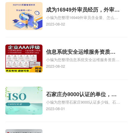
成为16949外审员经历，外审员
小编为您整理16949外审员含金量、怎么才
16949
能成为注册的TS16949:2009的外审员、我
2023-08-02
也想16949外审员，不过不了解具体情况、
iso9000外审员、SA8000外审员培训相关
iso体系认证知识，详情可查看下方正文！
信息系统安全运维服务资质二
小编为您整理信息系统安全运维服务资质认
级费用，信息系统安全运维服
证证书机构有哪些、安全运维服务资质的费
2023-08-02
务资质二级
用是多少啊、安全运维服务资质哪家便宜、
安全运维服务资质认证哪家效率高、信息系
统安全集成服务资质认证的申请书相关iso
体系认证知识，详情可查看下方正文！
石家庄办9000认证的单位，石
小编为您整理石家庄9000认证多少钱、石家
家庄9000认证的公司
庄9000认证价格多少钱、石家庄9000认证
2023-08-01
大概多少钱、石家庄9000认证价格贵吗、石
家庄9000认证费用大概多钱相关iso体系认
证知识，详情可查看下方正文！