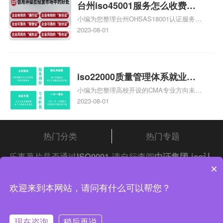
台州iso45001服务怎么收费，
小编为您整理台州OHSAS18001认证服务中
台州iso45001认证服务怎么收
心哪家收费便宜、台州ISO9000认证，哪个
2023-08-01
费
咨询公司服务好、台州CE认证,台州机械机
电CE认证、CE认证怎么收费、温州科普
ISO45001职业健康安全管理体系认证收费
标准是什么相关iso体系认证知识，详情可
iso22000质量管理体系就业方
查看下方正文！
小编为您整理高校开设的CMA专业方向未来
向，质量管理与认证就业方向
就业前景及就业方向如何、cma就业方向有
2023-08-01
哪些、国际质量认证专业的就业方向、cpa
和cma未来就业方向、大学生考完cma，就
哪些就业方向相关iso体系认证知识，详情
热门分类
热门专题
可查看下方正文！
乐事薯片是否通过
ISO9001
请自行查阅
中证集团
iso认
×
证
问答频道！
中证集团体系认证 版权所有 Copyright © 2022
欢迎来到本网站，请问有什么可以帮您？
渝ICP备2021005902号-4
渝公网安备 50010502003954号
现在咨询
稍后再说