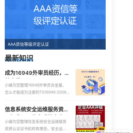
AAA资信等级评定认证
最新知识
成为16949外审员经历，
外审员16949
小编为您整理16949外审员含金量、
怎么才能成为注册的TS16949:2009
的外审员、我也想16949外审员，不
过不了解具体情况、iso9000外审
信息系统安全运维服务资质
员、SA8000外审员培训相关iso体系
二级费用，信息系统安全运
认证知识，详情可查看下方正文！
小编为您整理信息系统安全运维服务
维服务资质二级
现在有优惠活动吗
资质认证证书机构有哪些、安全运维