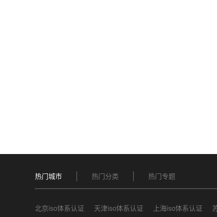
热门城市
热门分类
热门专题
北京iso体系认证
天津iso体系认证
上海iso体系认证