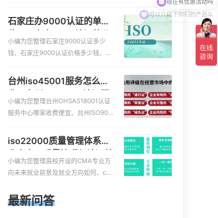
服务资质的费用是多少啊、安全运维
可以介绍下你们的产品么
服务资质哪家便宜、安全运维服务资
石家庄办9000认证的单
质认证哪家效率高、信息系统安全集
位，石家庄9000认证的公
成服务资质认证的申请书相关iso体系
小编为您整理石家庄9000认证多少
司
认证知识，详情可查看下方正文！
钱、石家庄9000认证价格多少钱、石
家庄9000认证大概多少钱、石家庄90
00认证价格贵吗、石家庄9000认证费
台州iso45001服务怎么收
用大概多钱相关iso体系认证知识，详
费，台州iso45001认证服
情可查看下方正文！
小编为您整理台州OHSAS18001认证
务怎么收费
服务中心哪家收费便宜、台州ISO900
0认证，哪个咨询公司服务好、台州C
E认证,台州机械机电CE认证、CE认证
iso22000质量管理体系就
怎么收费、温州科普ISO45001职业健
业方向，质量管理与认证就
康安全管理体系认证收费标准是什么
小编为您整理高校开设的CMA专业方
业方向
相关iso体系认证知识，详情可查看下
向未来就业前景及就业方向如何、cm
方正文！
a就业方向有哪些、国际质量认证专业
的就业方向、cpa和cma未来就业方
最新问答
向、大学生考完cma，就哪些就业方