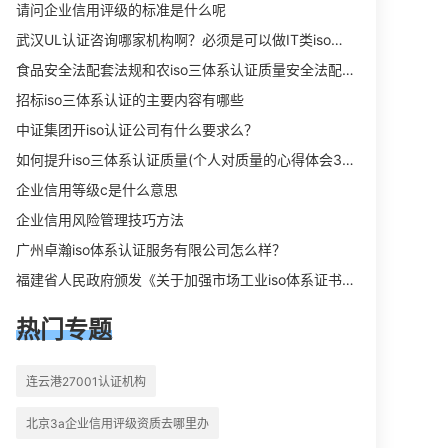
向相关iso体系认证知识，详情可查看
请问企业信用评级的标准是什么呢
下方正文！
武汉UL认证咨询哪家机构啊？必须是可以做IT类iso三体系认证UL认证的机构？
食品安全法配套法规和农iso三体系认证质量安全法配套法规分别是什么？
招标iso三体系认证的主要内容有哪些
中证集团开iso认证公司有什么要求么？
如何提升iso三体系认证质量(个人对质量的心得体会300字)
企业信用等级c是什么意思
企业信用风险管理技巧方法
广州卓瀚iso体系认证服务有限公司怎么样？
福建省人民政府颁发《关于加强市场工业iso体系证书质量监督检验与管理的暂行规定》的通知
热门专题
连云港27001认证机构
北京3a企业信用评级资质去哪里办