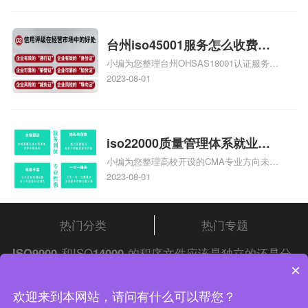
家庄9000认证费用大概多钱相关iso体系认
证知识，详情可查看下方正文！
台州iso45001服务怎么收费，
小编为您整理台州OHSAS18001认证服务中
台州iso45001认证服务怎么收
心哪家收费便宜、台州ISO9000认证，哪个
2023-08-01
费
咨询公司服务好、台州CE认证,台州机械机
电CE认证、CE认证怎么收费、温州科普
ISO45001职业健康安全管理体系认证收费
标准是什么相关iso体系认证知识，详情可
iso22000质量管理体系就业方
查看下方正文！
小编为您整理高校开设的CMA专业方向未来
向，质量管理与认证就业方向
就业前景及就业方向如何、cma就业方向有
2023-08-01
哪些、国际质量认证专业的就业方向、cpa
和cma未来就业方向、大学生考完cma，就
哪些就业方向相关iso体系认证知识，详情
热门分类
热门专题
可查看下方正文！
ISO9000
和ISO
14000
的程序文件应该是独立的还是分
×
开的?请自行查阅
中证集团
iso认证
问答频道！
中证集团体系认证 版权所有 Copyright © 2022
欢迎来到本网站，请问有什么可以帮您？