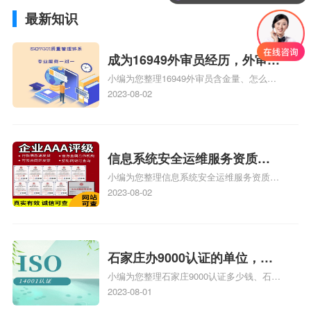
最新知识
成为16949外审员经历，外审员
小编为您整理16949外审员含金量、怎么才
16949
能成为注册的TS16949:2009的外审员、我
2023-08-02
也想16949外审员，不过不了解具体情况、
iso9000外审员、SA8000外审员培训相关
iso体系认证知识，详情可查看下方正文！
信息系统安全运维服务资质二
小编为您整理信息系统安全运维服务资质认
级费用，信息系统安全运维服
证证书机构有哪些、安全运维服务资质的费
2023-08-02
务资质二级
用是多少啊、安全运维服务资质哪家便宜、
安全运维服务资质认证哪家效率高、信息系
统安全集成服务资质认证的申请书相关iso
体系认证知识，详情可查看下方正文！
石家庄办9000认证的单位，石
小编为您整理石家庄9000认证多少钱、石家
家庄9000认证的公司
庄9000认证价格多少钱、石家庄9000认证
2023-08-01
大概多少钱、石家庄9000认证价格贵吗、石