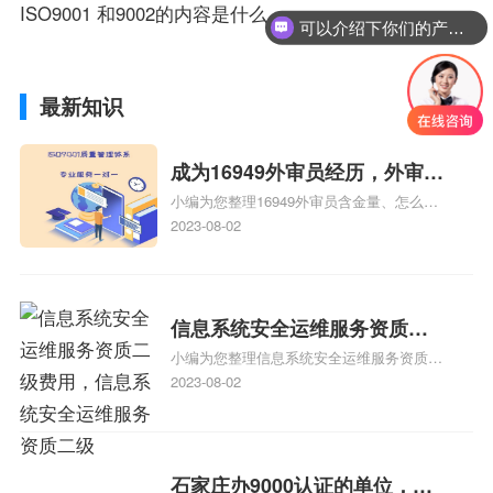
ISO9001 和9002的内容是什么
可以介绍下你们的产品么？
最新知识
成为16949外审员经历，外审员
小编为您整理16949外审员含金量、怎么才
16949
能成为注册的TS16949:2009的外审员、我
2023-08-02
也想16949外审员，不过不了解具体情况、
iso9000外审员、SA8000外审员培训相关
iso体系认证知识，详情可查看下方正文！
信息系统安全运维服务资质二
小编为您整理信息系统安全运维服务资质认
级费用，信息系统安全运维服
证证书机构有哪些、安全运维服务资质的费
2023-08-02
务资质二级
用是多少啊、安全运维服务资质哪家便宜、
安全运维服务资质认证哪家效率高、信息系
统安全集成服务资质认证的申请书相关iso
体系认证知识，详情可查看下方正文！
石家庄办9000认证的单位，石