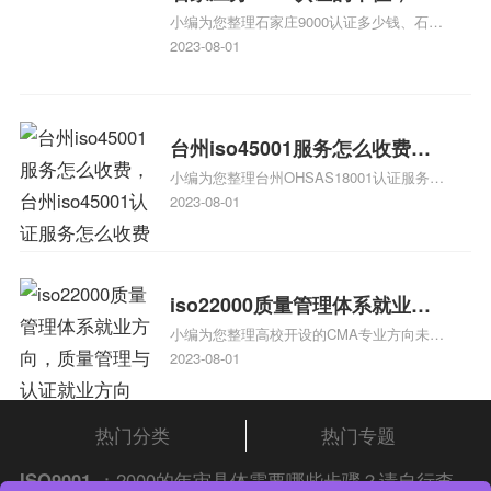
小编为您整理石家庄9000认证多少钱、石家
家庄9000认证的公司
庄9000认证价格多少钱、石家庄9000认证
2023-08-01
大概多少钱、石家庄9000认证价格贵吗、石
家庄9000认证费用大概多钱相关iso体系认
证知识，详情可查看下方正文！
台州iso45001服务怎么收费，
小编为您整理台州OHSAS18001认证服务中
台州iso45001认证服务怎么收
心哪家收费便宜、台州ISO9000认证，哪个
2023-08-01
费
咨询公司服务好、台州CE认证,台州机械机
电CE认证、CE认证怎么收费、温州科普
ISO45001职业健康安全管理体系认证收费
标准是什么相关iso体系认证知识，详情可
iso22000质量管理体系就业方
查看下方正文！
小编为您整理高校开设的CMA专业方向未来
向，质量管理与认证就业方向
就业前景及就业方向如何、cma就业方向有
2023-08-01
哪些、国际质量认证专业的就业方向、cpa
和cma未来就业方向、大学生考完cma，就
哪些就业方向相关iso体系认证知识，详情
热门分类
热门专题
可查看下方正文！
ISO9001
：2000的年审具体需要哪些步骤？请自行查