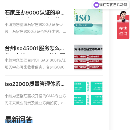
服务资质的费用是多少啊、安全运维
现在有优惠活动吗
服务资质哪家便宜、安全运维服务资
石家庄办9000认证的单
质认证哪家效率高、信息系统安全集
位，石家庄9000认证的公
成服务资质认证的申请书相关iso体系
小编为您整理石家庄9000认证多少
司
认证知识，详情可查看下方正文！
钱、石家庄9000认证价格多少钱、石
家庄9000认证大概多少钱、石家庄90
00认证价格贵吗、石家庄9000认证费
台州iso45001服务怎么收
用大概多钱相关iso体系认证知识，详
费，台州iso45001认证服
情可查看下方正文！
小编为您整理台州OHSAS18001认证
务怎么收费
服务中心哪家收费便宜、台州ISO900
0认证，哪个咨询公司服务好、台州C
E认证,台州机械机电CE认证、CE认证
iso22000质量管理体系就
怎么收费、温州科普ISO45001职业健
业方向，质量管理与认证就
康安全管理体系认证收费标准是什么
小编为您整理高校开设的CMA专业方
业方向
相关iso体系认证知识，详情可查看下
向未来就业前景及就业方向如何、cm
方正文！
a就业方向有哪些、国际质量认证专业
的就业方向、cpa和cma未来就业方
最新问答
向、大学生考完cma，就哪些就业方