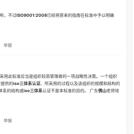
发布，不过
ISO9001:2008
已经将原来的指南在标准中予以明确
举报
004 采用此标准应当是组织较高管理者的一项战略性决策。一个组织
所提供的
iso三体系认证
、所采用的过程以及该组织的规模和结构的
体系的结构或
iso三体系
认证不是本标准的目的。 广东
佛山
老师培
举报