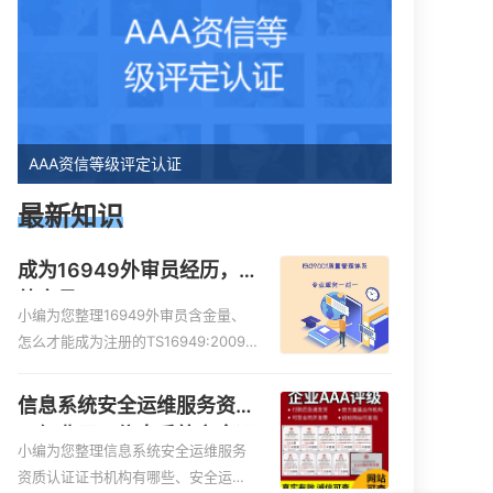
AAA资信等级评定认证
最新知识
成为16949外审员经历，
外审员16949
小编为您整理16949外审员含金量、
怎么才能成为注册的TS16949:2009
的外审员、我也想16949外审员，不
过不了解具体情况、iso9000外审
信息系统安全运维服务资质
员、SA8000外审员培训相关iso体系
二级费用，信息系统安全运
认证知识，详情可查看下方正文！
小编为您整理信息系统安全运维服务
维服务资质二级
资质认证证书机构有哪些、安全运维