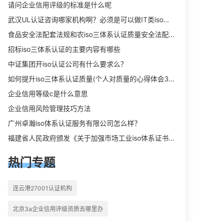
向相关iso体系认证知识，详情可查看
请问企业信用评级的标准是什么呢
下方正文！
武汉UL认证咨询哪家机构啊？必须是可以做IT类iso三体系认证UL认证的机构？
食品安全法配套法规和农iso三体系认证质量安全法配套法规分别是什么？
招标iso三体系认证的主要内容有哪些
中证集团开iso认证公司有什么要求么？
如何提升iso三体系认证质量(个人对质量的心得体会300字)
企业信用等级c是什么意思
企业信用风险管理技巧方法
广州卓瀚iso体系认证服务有限公司怎么样？
福建省人民政府颁发《关于加强市场工业iso体系证书质量监督检验与管理的暂行规定》的通知
热门专题
连云港27001认证机构
北京3a企业信用评级资质去哪里办