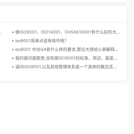
01环境管理的热熔胶生产厂家
• 做ISO9001、ISO14001、OHSAS18001有什么好的大品牌？
• iso9001简单点说有啥作用？
• iso9001 中对QA有什么样的要求,那位大侠给小弟解释下,谢谢了!
• 我的提问是联想,没有按ISO9001的标准，测试，直接骗卖给客户，请解释．
• 请问ISO9001,以及其他管理体系是一个具体的概念还是一个很大是范畴