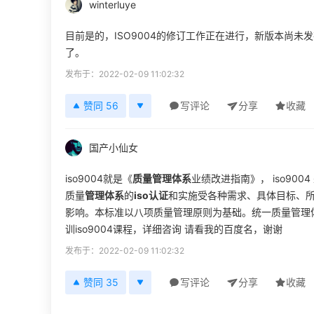
winterluye
目前是的，ISO9004的修订工作正在进行，新版本尚未
了。
发布于：2022-02-09 11:02:32
赞同 56
写评论
分享
收藏
国产小仙女
iso9004就是《
质量管理体系
业绩改进指南》， iso9
质量
管理体系
的
iso认证
和实施受各种需求、具体目标、
影响。本标准以八项质量管理原则为基础。统一质量管理
训iso9004课程，详细咨询 请看我的百度名，谢谢
发布于：2022-02-09 11:02:32
赞同 35
写评论
分享
收藏