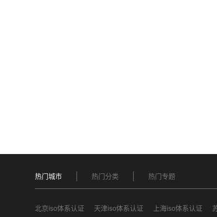
热门城市
热门分类
热门专题
北京iso体系认证
天津iso体系认证
上海iso体系认证