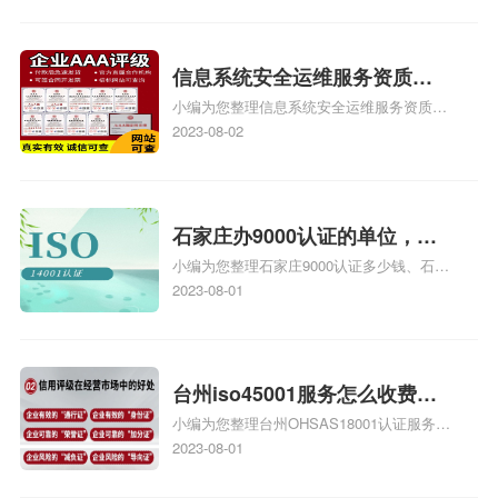
iso9000外审员、SA8000外审员培训相关
iso体系认证知识，详情可查看下方正文！
信息系统安全运维服务资质二
小编为您整理信息系统安全运维服务资质认
级费用，信息系统安全运维服
证证书机构有哪些、安全运维服务资质的费
2023-08-02
务资质二级
用是多少啊、安全运维服务资质哪家便宜、
安全运维服务资质认证哪家效率高、信息系
统安全集成服务资质认证的申请书相关iso
体系认证知识，详情可查看下方正文！
石家庄办9000认证的单位，石
小编为您整理石家庄9000认证多少钱、石家
家庄9000认证的公司
庄9000认证价格多少钱、石家庄9000认证
2023-08-01
大概多少钱、石家庄9000认证价格贵吗、石
家庄9000认证费用大概多钱相关iso体系认
证知识，详情可查看下方正文！
台州iso45001服务怎么收费，
小编为您整理台州OHSAS18001认证服务中
台州iso45001认证服务怎么收
心哪家收费便宜、台州ISO9000认证，哪个
2023-08-01
费
咨询公司服务好、台州CE认证,台州机械机
电CE认证、CE认证怎么收费、温州科普