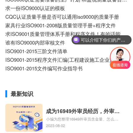
求一份ISO9000认证的模板
CQC认证质量手册是否可以通用iso9000的质量手册
家具行业ISO9001-2008版质量管理手册+程序文件
求ISO9001质量管理体系手册和程序文件！有的话能EM 给我吗？wangkai120105@163.com我想参考下！谢谢！
可以介绍下你们的产品么？
谁有ISO9000内部审核文件
ISO9001-2015三阶文件清单
ISO9001-2015程序文件汇编(工程建设施工企业)
ISO9001-2015文件编写作业指导书
最新知识
成为16949外审员经历，外审员
小编为您整理16949外审员含金量、怎么才
16949
能成为注册的TS16949:2009的外审员、我
2023-08-02
也想16949外审员，不过不了解具体情况、