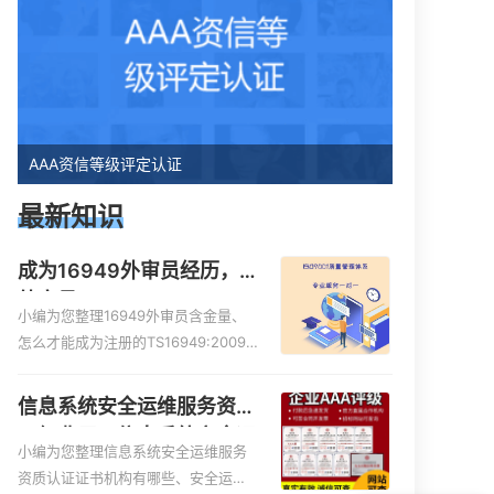
AAA资信等级评定认证
最新知识
成为16949外审员经历，
外审员16949
小编为您整理16949外审员含金量、
怎么才能成为注册的TS16949:2009
的外审员、我也想16949外审员，不
过不了解具体情况、iso9000外审
信息系统安全运维服务资质
员、SA8000外审员培训相关iso体系
二级费用，信息系统安全运
认证知识，详情可查看下方正文！
小编为您整理信息系统安全运维服务
维服务资质二级
资质认证证书机构有哪些、安全运维