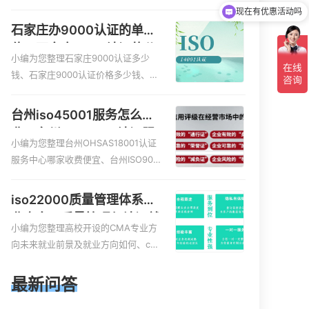
服务资质的费用是多少啊、安全运维
现在有优惠活动吗
服务资质哪家便宜、安全运维服务资
石家庄办9000认证的单
质认证哪家效率高、信息系统安全集
位，石家庄9000认证的公
成服务资质认证的申请书相关iso体系
小编为您整理石家庄9000认证多少
司
认证知识，详情可查看下方正文！
钱、石家庄9000认证价格多少钱、石
家庄9000认证大概多少钱、石家庄90
00认证价格贵吗、石家庄9000认证费
台州iso45001服务怎么收
用大概多钱相关iso体系认证知识，详
费，台州iso45001认证服
情可查看下方正文！
小编为您整理台州OHSAS18001认证
务怎么收费
服务中心哪家收费便宜、台州ISO900
0认证，哪个咨询公司服务好、台州C
E认证,台州机械机电CE认证、CE认证
iso22000质量管理体系就
怎么收费、温州科普ISO45001职业健
业方向，质量管理与认证就
康安全管理体系认证收费标准是什么
小编为您整理高校开设的CMA专业方
业方向
相关iso体系认证知识，详情可查看下
向未来就业前景及就业方向如何、cm
方正文！
a就业方向有哪些、国际质量认证专业
的就业方向、cpa和cma未来就业方
最新问答
向、大学生考完cma，就哪些就业方