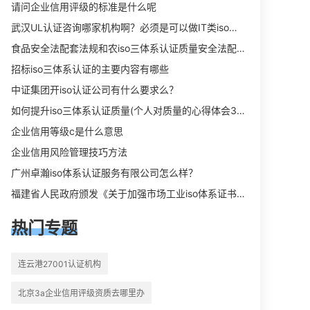
向相关iso体系认证知识，详情可查看
请问企业信用评级的标准是什么呢
下方正文！
武汉UL认证咨询哪家机构啊？必须是可以做IT类iso三体系认证UL认证的机构？
食品安全法配套法规和农iso三体系认证质量安全法配套法规分别是什么？
招标iso三体系认证的主要内容有哪些
中证集团开iso认证公司有什么要求么？
如何提升iso三体系认证质量(个人对质量的心得体会300字)
企业信用等级c是什么意思
企业信用风险管理技巧方法
广州卓瀚iso体系认证服务有限公司怎么样？
福建省人民政府颁发《关于加强市场工业iso体系证书质量监督检验与管理的暂行规定》的通知
热门专题
连云港27001认证机构
北京3a企业信用评级资质去哪里办