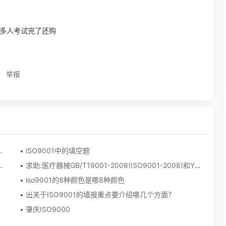
多人考试完了还购
举报
岗位需要做哪些于质量有关的工作
• iSO9001中的填空题
须形成文件,其他活动就不用做程序文件了吗？
• 求助:医疗器械GB/T19001-2008(ISO9001-2008)和YY/T0287-2003(ISO13845-2003)
• iso9001的8种颜色是哪8种颜色
• 出关于ISO9001的墙报重点要介绍哪几个方面？
• 肇庆ISO9000