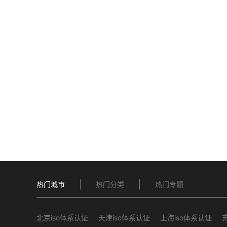
热门城市
热门分类
热门专题
北京iso体系认证
天津iso体系认证
上海iso体系认证