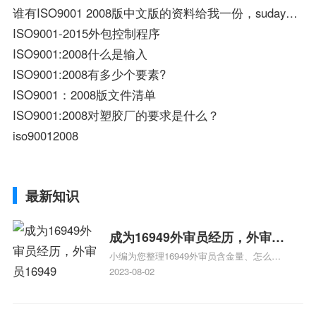
谁有ISO9001 2008版中文版的资料给我一份，sudaywang@126.com
ISO9001-2015外包控制程序
ISO9001:2008什么是输入
ISO9001:2008有多少个要素?
ISO9001：2008版文件清单
ISO9001:2008对塑胶厂的要求是什么？
iso90012008
最新知识
成为16949外审员经历，外审员
小编为您整理16949外审员含金量、怎么才
16949
能成为注册的TS16949:2009的外审员、我
2023-08-02
也想16949外审员，不过不了解具体情况、
iso9000外审员、SA8000外审员培训相关