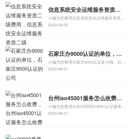
iso体系认证知识，详情可查看下方正文！
信息系统安全运维服务资质二
小编为您整理信息系统安全运维服务资质认
级费用，信息系统安全运维服
证证书机构有哪些、安全运维服务资质的费
2023-08-02
务资质二级
用是多少啊、安全运维服务资质哪家便宜、
安全运维服务资质认证哪家效率高、信息系
统安全集成服务资质认证的申请书相关iso
体系认证知识，详情可查看下方正文！
石家庄办9000认证的单位，石
小编为您整理石家庄9000认证多少钱、石家
家庄9000认证的公司
庄9000认证价格多少钱、石家庄9000认证
2023-08-01
大概多少钱、石家庄9000认证价格贵吗、石
家庄9000认证费用大概多钱相关iso体系认
证知识，详情可查看下方正文！
台州iso45001服务怎么收费，
小编为您整理台州OHSAS18001认证服务中
台州iso45001认证服务怎么收
心哪家收费便宜、台州ISO9000认证，哪个
2023-08-01
费
咨询公司服务好、台州CE认证,台州机械机
电CE认证、CE认证怎么收费、温州科普
ISO45001职业健康安全管理体系认证收费