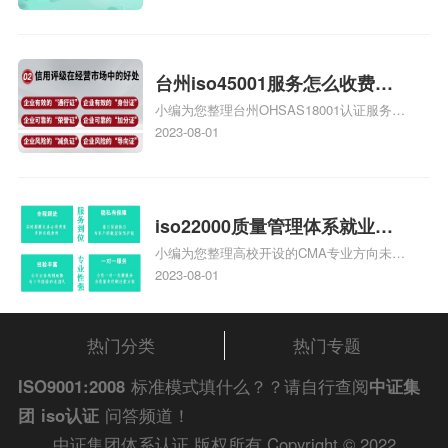
大概多少钱、石家庄9000认证价格贵吗、石
家庄9000认证费用大概多钱相关iso体系认
证知识，详情可查看下方正文！
台州iso45001服务怎么收费，
小编为您整理台州OHSAS18001认证服务中
台州iso45001认证服务怎么收
心哪家收费便宜、台州ISO9000认证，哪个
2023-08-01
费
咨询公司服务好、台州CE认证,台州机械机
电CE认证、CE认证怎么收费、温州科普
ISO45001职业健康安全管理体系认证收费
标准是什么相关iso体系认证知识，详情可
iso22000质量管理体系就业方
查看下方正文！
小编为您整理高校开设的CMA专业方向未来
向，质量管理与认证就业方向
就业前景及就业方向如何、cma就业方向有
2023-08-01
哪些、国际质量认证专业的就业方向、cpa
和cma未来就业方向、大学生考完cma，就
哪些就业方向相关iso体系认证知识，详情
热门分类
热门专题
可查看下方正文！
ISO9001:2008
标准模式填什么？？请自行查阅
中证集
团
iso认证
问答频道！
中证集团体系认证 版权所有 Copyright © 2022