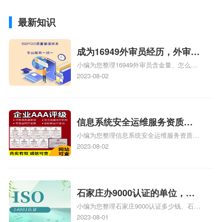
最新知识
成为16949外审员经历，外审员
小编为您整理16949外审员含金量、怎么才
16949
能成为注册的TS16949:2009的外审员、我
2023-08-02
也想16949外审员，不过不了解具体情况、
iso9000外审员、SA8000外审员培训相关
iso体系认证知识，详情可查看下方正文！
信息系统安全运维服务资质二
小编为您整理信息系统安全运维服务资质认
级费用，信息系统安全运维服
证证书机构有哪些、安全运维服务资质的费
2023-08-02
务资质二级
用是多少啊、安全运维服务资质哪家便宜、
安全运维服务资质认证哪家效率高、信息系
统安全集成服务资质认证的申请书相关iso
体系认证知识，详情可查看下方正文！
石家庄办9000认证的单位，石
小编为您整理石家庄9000认证多少钱、石家
家庄9000认证的公司
庄9000认证价格多少钱、石家庄9000认证
2023-08-01