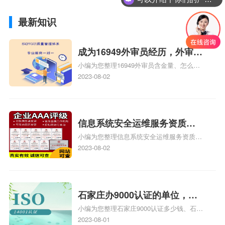
最新知识
成为16949外审员经历，外审员
小编为您整理16949外审员含金量、怎么才
16949
能成为注册的TS16949:2009的外审员、我
2023-08-02
也想16949外审员，不过不了解具体情况、
iso9000外审员、SA8000外审员培训相关
iso体系认证知识，详情可查看下方正文！
信息系统安全运维服务资质二
小编为您整理信息系统安全运维服务资质认
级费用，信息系统安全运维服
证证书机构有哪些、安全运维服务资质的费
2023-08-02
务资质二级
用是多少啊、安全运维服务资质哪家便宜、
安全运维服务资质认证哪家效率高、信息系
统安全集成服务资质认证的申请书相关iso
体系认证知识，详情可查看下方正文！
石家庄办9000认证的单位，石
小编为您整理石家庄9000认证多少钱、石家
家庄9000认证的公司
庄9000认证价格多少钱、石家庄9000认证
2023-08-01