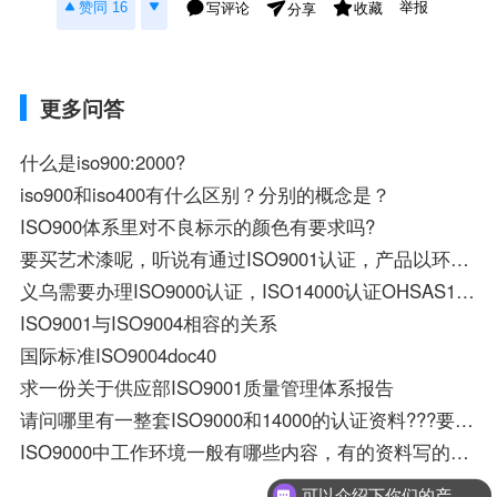
举报
赞同 16
写评论
收藏
分享
更多问答
什么是iso900:2000?
iso900和iso400有什么区别？分别的概念是？
ISO900体系里对不良标示的颜色有要求吗?
要买艺术漆呢，听说有通过ISO9001认证，产品以环保和优越的性能闻名欧洲的艺术漆品牌，对吗？
义乌需要办理ISO9000认证，ISO14000认证OHSAS18000、TS16949的企业多吗？有需要办理出口许口认证，和3C认证
ISO9001与ISO9004相容的关系
国际标准ISO9004doc40
求一份关于供应部ISO9001质量管理体系报告
请问哪里有一整套ISO9000和14000的认证资料???要免费的哦!
ISO9000中工作环境一般有哪些内容，有的资料写的是基础设备所具备的环境比如厂房、照明、通风等，
可以介绍下你们的产品么？