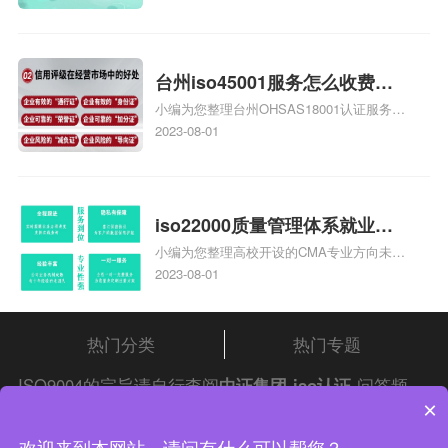
大概多少钱、石家庄9000认证价格贵吗、石
家庄9000认证费用大概多钱相关iso体系认
证知识，详情可查看下方正文！
台州iso45001服务怎么收费，
小编为您整理台州OHSAS18001认证服务中
台州iso45001认证服务怎么收
心哪家收费便宜、台州ISO9000认证，哪个
2023-08-01
费
咨询公司服务好、台州CE认证,台州机械机
电CE认证、CE认证怎么收费、温州科普
ISO45001职业健康安全管理体系认证收费
标准是什么相关iso体系认证知识，详情可
iso22000质量管理体系就业方
查看下方正文！
小编为您整理高校开设的CMA专业方向未来
向，质量管理与认证就业方向
就业前景及就业方向如何、cma就业方向有
2023-08-01
哪些、国际质量认证专业的就业方向、cpa
和cma未来就业方向、大学生考完cma，就
哪些就业方向相关iso体系认证知识，详情
热门分类
热门专题
可查看下方正文！
ISO9004的宗旨请自行查阅
中证集团
iso认证
问答频
×
道！
中证集团体系认证 版权所有 Copyright © 2022