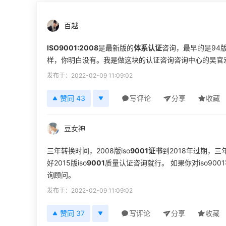
百越
ISO9001:2008
是最新版的
体系认证
咨询，最早的是94
样，你明白没有。我是做这块的认证咨询咨询中心的吴官
发布于：2022-02-09 11:09:02
赞同 43
写评论
分享
收藏
豆女神
三年转换时间，2008版iso
9001证书
到2018年过期，
好2015版iso
9001
质量认证咨询就行。 如果你对iso90
询顾问。
发布于：2022-02-09 11:09:02
赞同 37
写评论
分享
收藏