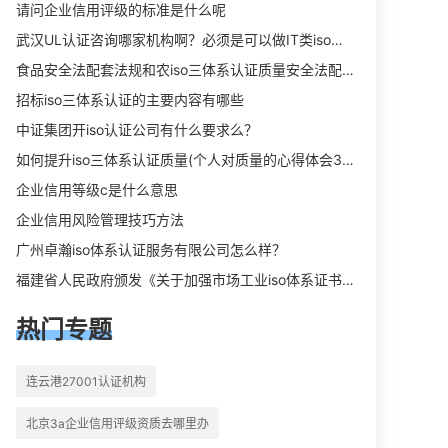
向相关iso体系认证知识，详情可查看
请问企业信用评级的标准是什么呢
下方正文！
武汉UL认证咨询哪家机构啊？必须是可以做IT类iso三体系认证UL认证的机构？
食品安全法配套法规和农iso三体系认证质量安全法配套法规分别是什么？
招标iso三体系认证的主要内容有哪些
中证集团开iso认证公司有什么要求么？
如何提升iso三体系认证质量(个人对质量的心得体会300字)
企业信用等级c是什么意思
企业信用风险管理技巧方法
广州卓瀚iso体系认证服务有限公司怎么样？
福建省人民政府颁发《关于加强市场工业iso体系证书质量监督检验与管理的暂行规定》的通知
热门专题
连云港27001认证机构
北京3a企业信用评级资质去哪里办