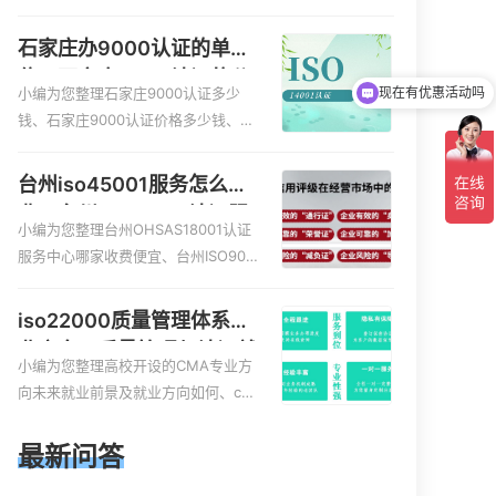
服务资质的费用是多少啊、安全运维
服务资质哪家便宜、安全运维服务资
石家庄办9000认证的单
质认证哪家效率高、信息系统安全集
位，石家庄9000认证的公
成服务资质认证的申请书相关iso体系
小编为您整理石家庄9000认证多少
现在有优惠活动吗
司
认证知识，详情可查看下方正文！
钱、石家庄9000认证价格多少钱、石
家庄9000认证大概多少钱、石家庄90
00认证价格贵吗、石家庄9000认证费
台州iso45001服务怎么收
用大概多钱相关iso体系认证知识，详
费，台州iso45001认证服
情可查看下方正文！
小编为您整理台州OHSAS18001认证
务怎么收费
服务中心哪家收费便宜、台州ISO900
0认证，哪个咨询公司服务好、台州C
E认证,台州机械机电CE认证、CE认证
iso22000质量管理体系就
怎么收费、温州科普ISO45001职业健
业方向，质量管理与认证就
康安全管理体系认证收费标准是什么
小编为您整理高校开设的CMA专业方
业方向
相关iso体系认证知识，详情可查看下
向未来就业前景及就业方向如何、cm
方正文！
a就业方向有哪些、国际质量认证专业
的就业方向、cpa和cma未来就业方
最新问答
向、大学生考完cma，就哪些就业方