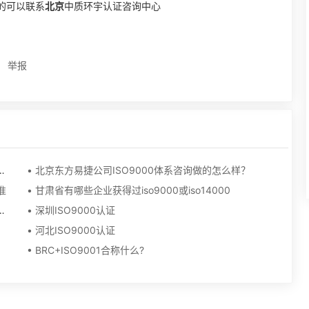
的可以联系
北京
中质环宇认证咨询中心
举报
出采购、生产和服务提供的适当信息是什么
• 北京东方易捷公司ISO9000体系咨询做的怎么样？
准
• 甘肃省有哪些企业获得过iso9000或iso14000
14001:2004,HALAL这三个是什么意思呢？
• 深圳ISO9000认证
• 河北ISO9000认证
• BRC+ISO9001合称什么?