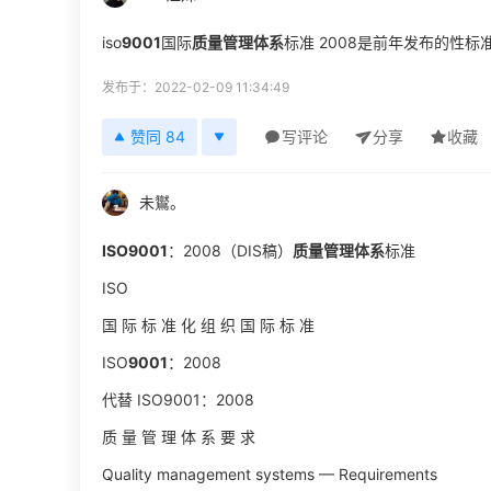
iso
9001
国际
质量管理体系
标准 2008是前年发布的性标准规
发布于：2022-02-09 11:34:49
赞同 84
写评论
分享
收藏
未鸑。
ISO9001
：2008（DIS稿）
质量管理体系
标准
ISO
国 际 标 准 化 组 织 国 际 标 准
ISO
9001
：2008
代替 ISO9001：2008
质 量 管 理 体 系 要 求
Quality management systems — Requirements