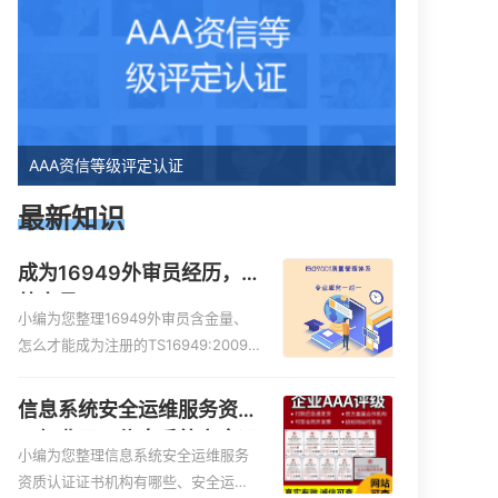
AAA资信等级评定认证
最新知识
成为16949外审员经历，
外审员16949
小编为您整理16949外审员含金量、
怎么才能成为注册的TS16949:2009
的外审员、我也想16949外审员，不
过不了解具体情况、iso9000外审
信息系统安全运维服务资质
员、SA8000外审员培训相关iso体系
二级费用，信息系统安全运
认证知识，详情可查看下方正文！
小编为您整理信息系统安全运维服务
维服务资质二级
资质认证证书机构有哪些、安全运维