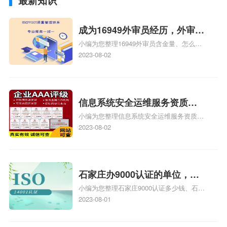
最新知识
成为16949外审员经历，外审员
小编为您整理16949外审员含金量、怎么才
16949
能成为注册的TS16949:2009的外审员、我
2023-08-02
也想16949外审员，不过不了解具体情况、
iso9000外审员、SA8000外审员培训相关
iso体系认证知识，详情可查看下方正文！
信息系统安全运维服务资质二
小编为您整理信息系统安全运维服务资质认
级费用，信息系统安全运维服
证证书机构有哪些、安全运维服务资质的费
2023-08-02
务资质二级
用是多少啊、安全运维服务资质哪家便宜、
安全运维服务资质认证哪家效率高、信息系
统安全集成服务资质认证的申请书相关iso
体系认证知识，详情可查看下方正文！
石家庄办9000认证的单位，石
小编为您整理石家庄9000认证多少钱、石家
家庄9000认证的公司
庄9000认证价格多少钱、石家庄9000认证
2023-08-01
大概多少钱、石家庄9000认证价格贵吗、石
家庄9000认证费用大概多钱相关iso体系认