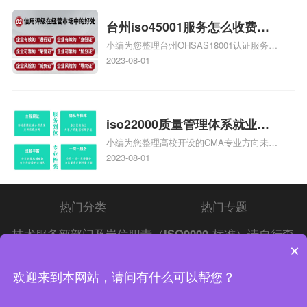
证知识，详情可查看下方正文！
台州iso45001服务怎么收费，
小编为您整理台州OHSAS18001认证服务中
台州iso45001认证服务怎么收
心哪家收费便宜、台州ISO9000认证，哪个
2023-08-01
费
咨询公司服务好、台州CE认证,台州机械机
电CE认证、CE认证怎么收费、温州科普
ISO45001职业健康安全管理体系认证收费
标准是什么相关iso体系认证知识，详情可
iso22000质量管理体系就业方
查看下方正文！
小编为您整理高校开设的CMA专业方向未来
向，质量管理与认证就业方向
就业前景及就业方向如何、cma就业方向有
2023-08-01
哪些、国际质量认证专业的就业方向、cpa
和cma未来就业方向、大学生考完cma，就
哪些就业方向相关iso体系认证知识，详情
热门分类
热门专题
可查看下方正文！
技术服务部部门及岗位职责（
ISO9000
标准）请自行查
×
阅
中证集团
iso认证
问答频道！
中证集团体系认证 版权所有 Copyright © 2022
欢迎来到本网站，请问有什么可以帮您？
渝ICP备2021005902号-4