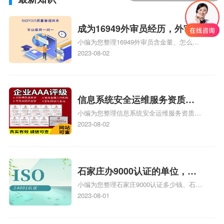
成为16949外审员经历，外审员
小编为您整理16949外审员含金量、怎么才
16949
能成为注册的TS16949:2009的外审员、我
2023-08-02
也想16949外审员，不过不了解具体情况、
iso9000外审员、SA8000外审员培训相关
iso体系认证知识，详情可查看下方正文！
信息系统安全运维服务资质二
小编为您整理信息系统安全运维服务资质认
级费用，信息系统安全运维服
证证书机构有哪些、安全运维服务资质的费
2023-08-02
务资质二级
用是多少啊、安全运维服务资质哪家便宜、
安全运维服务资质认证哪家效率高、信息系
统安全集成服务资质认证的申请书相关iso
体系认证知识，详情可查看下方正文！
石家庄办9000认证的单位，石
小编为您整理石家庄9000认证多少钱、石家
家庄9000认证的公司
庄9000认证价格多少钱、石家庄9000认证
2023-08-01
大概多少钱、石家庄9000认证价格贵吗、石
家庄9000认证费用大概多钱相关iso体系认