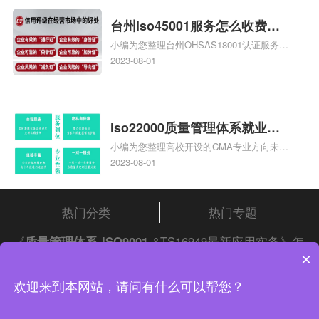
证知识，详情可查看下方正文！
台州iso45001服务怎么收费，
小编为您整理台州OHSAS18001认证服务中
台州iso45001认证服务怎么收
心哪家收费便宜、台州ISO9000认证，哪个
2023-08-01
费
咨询公司服务好、台州CE认证,台州机械机
电CE认证、CE认证怎么收费、温州科普
ISO45001职业健康安全管理体系认证收费
标准是什么相关iso体系认证知识，详情可
iso22000质量管理体系就业方
查看下方正文！
小编为您整理高校开设的CMA专业方向未来
向，质量管理与认证就业方向
就业前景及就业方向如何、cma就业方向有
2023-08-01
哪些、国际质量认证专业的就业方向、cpa
和cma未来就业方向、大学生考完cma，就
哪些就业方向相关iso体系认证知识，详情
热门分类
热门专题
可查看下方正文！
《
质量管理体系
ISO9001
&TS16949最新应用实务》怎
×
么样请自行查阅
中证集团
iso认证
问答频道！
中证集团体系认证 版权所有 Copyright © 2022
欢迎来到本网站，请问有什么可以帮您？
渝ICP备2021005902号-4