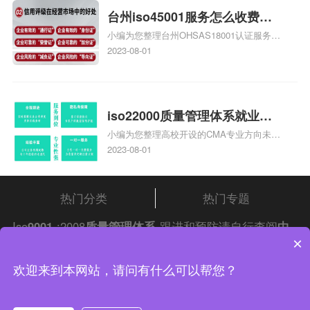
台州iso45001服务怎么收费，
小编为您整理台州OHSAS18001认证服务中
台州iso45001认证服务怎么收
心哪家收费便宜、台州ISO9000认证，哪个
2023-08-01
费
咨询公司服务好、台州CE认证,台州机械机
电CE认证、CE认证怎么收费、温州科普
ISO45001职业健康安全管理体系认证收费
标准是什么相关iso体系认证知识，详情可
iso22000质量管理体系就业方
查看下方正文！
小编为您整理高校开设的CMA专业方向未来
向，质量管理与认证就业方向
就业前景及就业方向如何、cma就业方向有
2023-08-01
哪些、国际质量认证专业的就业方向、cpa
和cma未来就业方向、大学生考完cma，就
哪些就业方向相关iso体系认证知识，详情
热门分类
热门专题
可查看下方正文！
Iso
9001
:2008
质量管理体系
跟进和预防请自行查阅
中
×
证集团
iso认证
问答频道！
中证集团体系认证 版权所有 Copyright © 2022
欢迎来到本网站，请问有什么可以帮您？
渝ICP备2021005902号-4
渝公网安备 50010502003954号