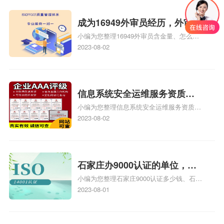
成为16949外审员经历，外审员
小编为您整理16949外审员含金量、怎么才
16949
能成为注册的TS16949:2009的外审员、我
2023-08-02
也想16949外审员，不过不了解具体情况、
iso9000外审员、SA8000外审员培训相关
iso体系认证知识，详情可查看下方正文！
信息系统安全运维服务资质二
小编为您整理信息系统安全运维服务资质认
级费用，信息系统安全运维服
证证书机构有哪些、安全运维服务资质的费
2023-08-02
务资质二级
用是多少啊、安全运维服务资质哪家便宜、
安全运维服务资质认证哪家效率高、信息系
统安全集成服务资质认证的申请书相关iso
体系认证知识，详情可查看下方正文！
石家庄办9000认证的单位，石
小编为您整理石家庄9000认证多少钱、石家
家庄9000认证的公司
庄9000认证价格多少钱、石家庄9000认证
2023-08-01
大概多少钱、石家庄9000认证价格贵吗、石
家庄9000认证费用大概多钱相关iso体系认
证知识，详情可查看下方正文！