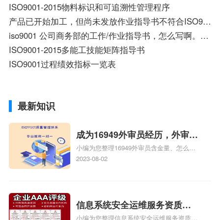
ISO9001-2015物料标识和可追溯性管理程序
产品已开始加工，但尚未发放作业指导书不符合ISO9001：2008那一条？
iso9001 公司商务部的工作/作业指导书，怎么写啊。谁有商务部的详细模板？谢谢啊
ISO9001-2015多能工技能矩阵指导书
ISO9001过程绩效指标一览表
最新知识
成为16949外审员经历，外审员
小编为您整理16949外审员含金量、怎么才
16949
能成为注册的TS16949:2009的外审员、我
2023-08-02
也想16949外审员，不过不了解具体情况、
iso9000外审员、SA8000外审员培训相关
iso体系认证知识，详情可查看下方正文！
信息系统安全运维服务资质二
小编为您整理信息系统安全运维服务资质认
级费用，信息系统安全运维服