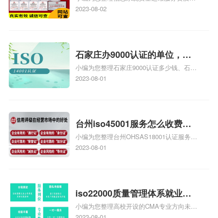
证证书机构有哪些、安全运维服务资质的费
2023-08-02
务资质二级
用是多少啊、安全运维服务资质哪家便宜、
安全运维服务资质认证哪家效率高、信息系
统安全集成服务资质认证的申请书相关iso
体系认证知识，详情可查看下方正文！
石家庄办9000认证的单位，石
小编为您整理石家庄9000认证多少钱、石家
家庄9000认证的公司
庄9000认证价格多少钱、石家庄9000认证
2023-08-01
大概多少钱、石家庄9000认证价格贵吗、石
家庄9000认证费用大概多钱相关iso体系认
证知识，详情可查看下方正文！
台州iso45001服务怎么收费，
小编为您整理台州OHSAS18001认证服务中
台州iso45001认证服务怎么收
心哪家收费便宜、台州ISO9000认证，哪个
2023-08-01
费
咨询公司服务好、台州CE认证,台州机械机
电CE认证、CE认证怎么收费、温州科普
ISO45001职业健康安全管理体系认证收费
标准是什么相关iso体系认证知识，详情可
iso22000质量管理体系就业方
查看下方正文！
小编为您整理高校开设的CMA专业方向未来
向，质量管理与认证就业方向
就业前景及就业方向如何、cma就业方向有
2023-08-01