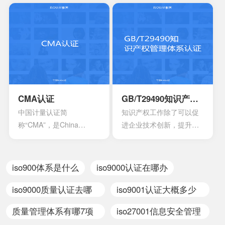
安全、加强产品质量管
国家人民的生命财产安
理、依照法律法规实施的
全，所以一般针对的都是
一种产品合格评定制度。
老百姓日常接触的到的具
所谓3C认证，就是中国强
有一定危险性的产品，比
制性产品认证制度，英文
如大部分带电的产品都有
名称China Compulsory
触电危险，所以都要做CE
Certification，英文缩写
认证。
CCC。
CMA认证
GB/T29490知识产权管理体系认证
中国计量认证简
知识产权工作除了可以促
称“CMA”，是China
进企业技术创新，提升企
Inspection Body
业核心竞争力，改善企业
andLaboratory
市场竞争地位外，一些中
Mandatory Approval的英
央部位和地方政府出台的
iso900体系是什么
iso9000认证在哪办
文缩写。是根据中华人民
政策文件中，已经将企业
共和国计量法的规定，由
知识产权管理规范认证情
iso9000质量认证去哪
iso9001认证大概多少
省级以上人民政府计量行
况作为科技项目立项，以
里申请
家
质量管理体系有哪7项
iso27001信息安全管理
政部门对检测机构的检测
及高新技术企业、知识产
能力及可靠性进行的一种
权示范企业认定的重要参