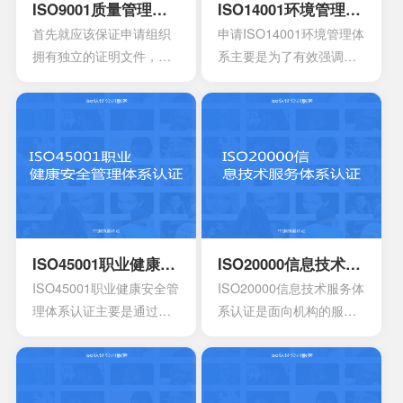
ISO9001质量管理体系认证
ISO14001环境管理体系认证
首先就应该保证申请组织
申请ISO14001环境管理体
拥有独立的证明文件，其
系主要是为了有效强调持
中包含组织机构代码证或
续性的改进，要求组织创
者是已经年检的营业执
建明确的职责，运作规范
照。另外还有许可证以及
化的管理体系。通过合理
资质证书的复印件。生产
并且有效的方案，能够达
工艺的流程图以及工作原
到环境指标，有效实现环
理图。申请认证产品的一
境的方针，同时也可以给
些基础信息，比如质量报
予支持。环境管理体系所
告，用途信息，产量信
涉及到的要素包含计划，
息，还有技术信息等等。
活动组织，机构，程序以
ISO45001职业健康安全管理体系认证
ISO20000信息技术服务体系认证
产品标准清单，还有产品
及职责等等，会分成4个部
ISO45001职业健康安全管
ISO20000信息技术服务体
标准清单的法律法规。
分以及十七大要素。
理体系认证主要是通过专
系认证是面向机构的服务
业性的评估以及符合相应
管理标准，主要的目的是
法规的鉴定，能够有效寻
为了有效提供建立实施监
找出在目前产品，活动工
控以及改进的服务管理体
作环境里面的危险源。针
系模型。这是当前在金融