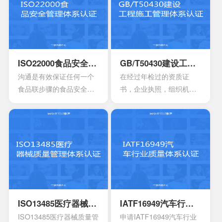
对一些不容许出现的风险
机构，高科技产业，还有
或者是危险，来有效制定
电信机构不可以缺少的一
合适的控制计划执行控制
个重要机制。这也让所有
的计划，定期检查评估职
的it管理者会拥有着参考的
业安全的计划或者是规
框架，能够达到管理it服务
ISO22000食品安全管理体系认证
GB/T50430建设工程施工管理体系认证
定。另外还需要有效创建
的效果，可以通过认证的
沟通是有效保证任何一个
在经过年检过的资质证
包含一系列因素的管理体
方式来表达。其实这一次
食品联步骤的食品安全危
书，企业执照，组织机构
系，其中包含职责信息，
的认证会通过4个完全不一
害可以有效得到控制和确
代码证是否齐全，这一点
沟通应急准备组织结构以
样的方面来有效介绍准备
认。其中会包含食品中上
非常的重要，因为会形成
及响应要素等等，能够持
的阶段，事实上这4个部分
游以及食品中下游之间的
受控的文件，并且进入到
续性改进职业的健康安
的内容大部分都是认证过
沟通。作为有效的食品安
运行改进的阶段。体系的
全。
程中所不可以缺少的，但
全体系，是有效建立架构
阶段就能够自行的完成，
是因为组织的架构和管理
化的管理体系，具有着运
也可以找到一些专业的机
的基础有所区别，所以可
作以及改进的效果。同时
构去协助。体系的文件，
能也会存在一定的差异
还能够有效达到危害控制
其中也会包含三大体系的
性。
的作用，在目前的食品行
手册，其中会包含各种操
ISO13485医疗器械质量管理体系认证
IATF16949汽车行业质量体系认证
业早已得到广泛的认可，
作指南，记录文件，还有
ISO13485医疗器械质量管
申请IATF16949汽车行业