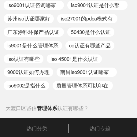
原则
体系认证证书有什么用
iso9001认证咨询哪家
iso9001认证是什么部
全面的认证及评价。这种
考条件，及早通过贯标认
好
门
认证对象是所有对社会出
证，将有利于企业享受有
苏州iso认证哪家好
iso27001的pdca模式有
具公正数据的产品质量监
关的国家政策，加快企业
哪些
督检验机构及其它各类实
发展。
广东涂料环保产品认证
50430是什么认证
验室；如各种产品质量监
电话多少
ls9001是什么管理体系
ce认证有哪些产品
督检验站、环境检测站、
疾病预防控制中心等等。
iso认证有哪些
iso 45001是什么认证
9000认证如何办理
南昌iso9001认证哪家
服务好
iso9002是指什么
质量管理体系可以印在
产品上吗
大渡口区诚信
管理体系
认证有哪些？
热门分类
热门专题