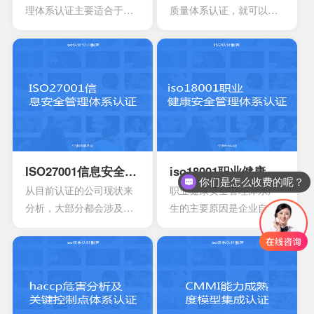
可以有效用来确定所选择
规章制度，尽量要选择一
理体系认证主要适合于目
质量体系认证，就可以有
的策略，能够有效通过前
些专业的机构。
前的医疗器械开发生产安
效获得质量保证的标志，
期要求来进行联合的控
装以及相应的服务设计，
能够有效帮助企业第一时
制。
在目前的标准定义中，无
间获得顾客的信任，最终
论是单独性的使用又或者
就可以拥有着比较广阔的
是组合使用，都必须要符
市场空间。当企业在市场
合相应的条件。主要适合
上拥有更好的发展空间
于疾病的诊断，疾病的预
时，就能够拥有更好的发
防，疾病的监护。损伤的
展效果，这也是不容错过
诊断，损伤的监护或者损
的。
ISO27001信息安全管理体系认证
iso18001职业健康安全管理体系认证
你们是怎么收费的呢？
伤的治疗，同样也是解剖
从目前认证的公司现状来
职业健康安全管理体系产
生理过程的研究以及调
分析，大部分都会涉及到
生的主要原因是企业自身
整。
保险，电信数据处理中
发展的要求。随着企业规
心，以及银行等行业。在
模扩大和生产集约化程度
颁发信息安全管理体系
的提高，对企业的质量管
时，机构必须要获得国家
理和经营模式提出了更高
的认可，如此才具有审核
的要求。企业必须采用现
证书颁发证书的权利。
代化的管理模式，使包括