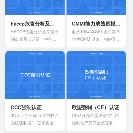
安全生产管理在内的所有
生产经营活动科学化、规
范化和法制化。
haccp危害分析及关键控制点体系认证
CMMI能力成熟度模型集成认证
HACCP危害分析及关键控
自从1994 年SEI 正式发布
制点体系认证是一种控制
软件CMM 以来，相继又开
食品安全危害的预防性体
发出了系统工程、软件采
系,用来使食品安全危害风
购、人力资源管理以及集
险降低到较小或可接受的
成产品和过程开发方面的
水平,预测和防止在食品生
多个能力成熟度模型。虽
产过程中出现影响食品安
然这些模型在许多组织都
全的危害,防患于未然,降低
得到了良好的应用，但对
产品损耗。
于一些大型软件企业来
说，可能会出现需要同时
采用多种模型来改进自己
CCC强制认证
欧盟强制（CE）认证
多方面过程能力的情况。
3C认证的全称为“强制性产
CE认证是欧盟国家实行的
这时他们就会发现存在一
品认证制度”，它是各国**
强制性产品安全认证制
些问题
为保护消费者人身安全和
度，目的是为了保障欧盟