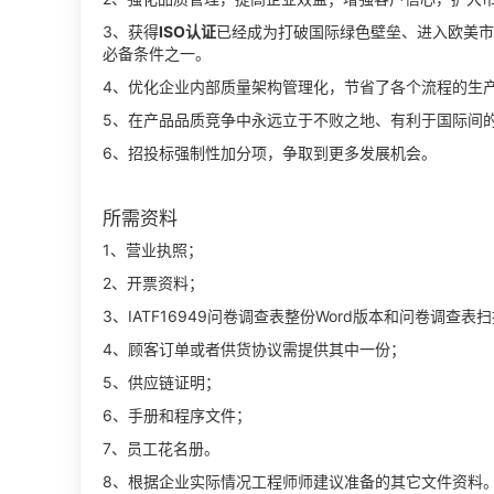
3、获得
ISO认证
已经成为打破国际绿色壁垒、进入欧美市
必备条件之一。
4、优化企业内部质量架构管理化，节省了各个流程的生
5、在产品品质竞争中永远立于不败之地、有利于国际间
6、招投标强制性加分项，争取到更多发展机会。
所需资料
1、营业执照；
2、开票资料；
3、IATF16949问卷调查表整份Word版本和问卷调
4、顾客订单或者供货协议需提供其中一份；
5、供应链证明；
6、手册和程序文件；
7、员工花名册。
8、根据企业实际情况工程师师建议准备的其它文件资料