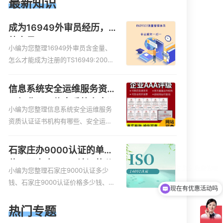
最新知识
成为16949外审员经历，
外审员16949
小编为您整理16949外审员含金量、
怎么才能成为注册的TS16949:2009
的外审员、我也想16949外审员，不
过不了解具体情况、iso9000外审
信息系统安全运维服务资质
员、SA8000外审员培训相关iso体系
二级费用，信息系统安全运
认证知识，详情可查看下方正文！
小编为您整理信息系统安全运维服务
维服务资质二级
资质认证证书机构有哪些、安全运维
服务资质的费用是多少啊、安全运维
服务资质哪家便宜、安全运维服务资
石家庄办9000认证的单
质认证哪家效率高、信息系统安全集
位，石家庄9000认证的公
成服务资质认证的申请书相关iso体系
小编为您整理石家庄9000认证多少
司
认证知识，详情可查看下方正文！
钱、石家庄9000认证价格多少钱、石
现在有优惠活动吗
家庄9000认证大概多少钱、石家庄9
000认证价格贵吗、石家庄9000认证
热门专题
费用大概多钱相关iso体系认证知识，