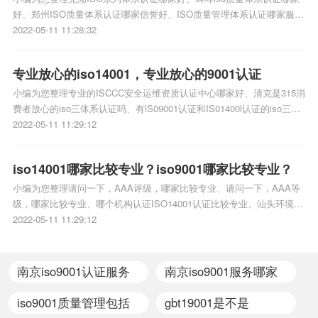
好、郑州ISO质量体系认证哪家信誉好、ISO质量管理体系认证哪家服务
好、重庆ISO体系认证哪家好相关iso体系认证知识，详情可查看下方正
2022-05-11 11:28:32
文！
专业放心的iso14001，专业放心的9001认证
小编为您整理专业的ISCCC安全运维资质认证中心哪家好、清克是315消
费者放心的iso三体系认证吗、有lS09001认证和IS01400l认证的iso三体
系认证质量放心吗、建筑企业资质是什么交给代办公司放心不、cccf认
2022-05-11 11:29:12
证代理在哪家公司办比较放心相关iso体系认证知识，详情可查看下方正
文！
iso14001哪家比较专业？iso9001哪家比较专业？
小编为您整理请问一下，AAA评级，哪家比较专业、请问一下，AAA等
级，哪家比较专业、哪个机构认证ISO14001认证比较专业、汕头环境标
志认证哪家比较专业、上海哪个机构认证ISO14001认证比较专业相关
2022-05-11 11:29:12
iso体系认证知识，详情可查看下方正文！
南京iso9001认证服务
南京iso9001服务哪家
哪家靠谱
好
iso9001质量管理包括
gbt19001是不是