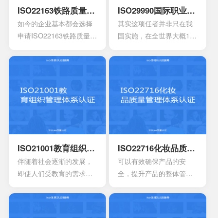
形象。
ISO22163铁路质量管理体系认证
ISO29990国际职业教育质量管理体系认证
如今的企业基本都会选择
其实这项任者并非只在我
申请ISO22163铁路质量管
国实施，在全世界大概100
理体系认证，这是一项专
多个国家都会拥有着广泛
业的认证标准，满足于国
的应用，甚至也和国际接
际的标准早已有效替代原
轨开始，慢慢的走向国际
先的管理体系，如今也已
化，是一个重要的标志。
经增加很多的新内容，不
过在选择申请时也必须要
掌握一些细节的知识。
ISO21001教育组织管理体系认证
ISO22716化妆品质量管理体系认证
伴随着社会逐渐的发展，
可以有效确保产品的安
即使人们受教育的需求也
全，提升产品的整体管理
会逐渐的增强，因此对于
水平，降低产品对于消费
教育机构也会有更高的要
者所造成的死亡风险以及
求，其中也会包含追求教
伤害风险，可以保障消费