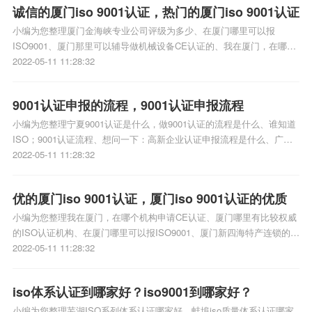
诚信的厦门iso 9001认证，热门的厦门iso 9001认证
小编为您整理厦门金海峡专业公司评级为多少、在厦门哪里可以报
ISO9001、厦门那里可以辅导做机械设备CE认证的、我在厦门，在哪个
机构申请CE认证、厦门高新技术企业认证怎么办理相关iso体系认证知
2022-05-11 11:28:32
识，详情可查看下方正文！
9001认证申报的流程，9001认证申报流程
小编为您整理宁夏9001认证是什么，做9001认证的流程是什么、谁知道
ISO；9001认证流程、想问一下：高新企业认证申报流程是什么、广州
企业年检网上申报流程、免税企业网上申报纳税流程相关iso体系认证知
2022-05-11 11:28:32
识，详情可查看下方正文！
优的厦门iso 9001认证，厦门iso 9001认证的优质
小编为您整理我在厦门，在哪个机构申请CE认证、厦门哪里有比较权威
的ISO认证机构、在厦门哪里可以报ISO9001、厦门新四海特产连锁的荣
誉证书、厦门市逸夫中学的荣誉证书相关iso体系认证知识，详情可查看
2022-05-11 11:28:32
下方正文！
iso体系认证到哪家好？iso9001到哪家好？
小编为您整理芜湖ISO系列体系认证哪家好、蚌埠iso质量体系认证哪家