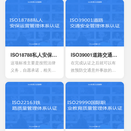
认同感以及环境的独特特
能没有办法理解。所以使
征，能够有效确定新的发
用者也同样需要有效解释
展形势。在通过认证之后
整个标准的要求，目前研
就可以有效提升市容，还
发团队就已经开发了简单
能够带来持续性的机遇，
的指南，为使用者提供相
可以获得更好的成就，所
应的标准路线。
以这也是值得去申请认证
的。
ISO18788私人安保运营管理体系认证
ISO39001道路交通安全管理体系认证
这项标准主要是按照法律
在完成认证之后就可以有
义务，自愿承诺，相关原
效预防交通意外事故的发
则以及良好实践能够帮助
生，可以减少事故所造成
组织来有效证明符合性。
的伤害持续性，保证正常
关于安保公司运营又或者
的活动，能够降低道路的
是私人军事在武装冲突过
安全风险。 ISO39001安
程中的良好实践文件，还
全管理体系属于一种国际
有国际法律义务。
标准，在国内以及国外都
可以获得认可，能够提升
组织的形象，提升企业的