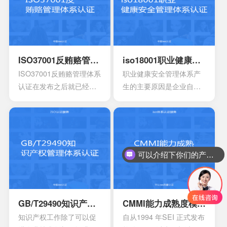
工艺的流程图以及工作原
业，对于加强环境保护企
理图。申请认证产品的一
业的“法治”化、制度化，实
些基础信息，比如质量报
现节约型管理，并保持改
告，用途信息，产量信
进提升、竞争实力具有重
息，还有技术信息等等。
大意义。
ISO37001反贿赂管理体系认证
iso18001职业健康安全管理体系认证
产品标准清单，还有产品
ISO37001反贿赂管理体系
职业健康安全管理体系产
标准清单的法律法规。
认证在发布之后就已经得
生的主要原因是企业自身
到众多人的认可，主要是
发展的要求。随着企业规
为了有效组织制定相对应
模扩大和生产集约化程度
的反贿赂方针，还有目
的提高，对企业的质量管
标，有效确保所实施的措
理和经营模式提出了更高
可以介绍下你们的产品么？
施。这种就能够有效防范
的要求。企业必须采用现
你们是怎么收费的呢？
贿赂的风险，适用于一些
代化的管理模式，使包括
小型组织，中型组织，大
安全生产管理在内的所有
型组织，其中会包含公共
生产经营活动科学化、规
部门，非营利性部门等
范化和法制化。
GB/T29490知识产权管理体系认证
CMMI能力成熟度模型集成认证
等。
知识产权工作除了可以促
自从1994 年SEI 正式发布