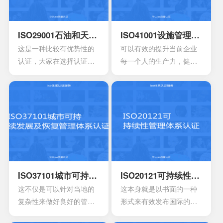
产品损耗。
ISO29001石油和天然气认证
ISO41001设施管理体系认证
这是一种比较有优势性的
可以有效的提升当前企业
认证，大家在选择认证时
每一个人的生产力，健康
也会发现拥有好的效果，
以及安全等等。可以有效
如果是第1次认证，首先还
提升管理工作的效率，能
需要了解公司是否能够有
够达到改善重成本的作
效满足标准。
用。可以有效提升管理服
务的整体品质水平。
ISO37101城市可持续发展及恢复管理体系认证
ISO20121可持续性管理体系认证
这不仅是可以针对当地的
这本身就是以书面的一种
复杂性来做好良好的管
形式来有效发布国际的标
理，其中也会包含强烈的
准，很多人对于这一点可