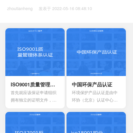
zhoutianheng 发表于 2022-05-16 08:48:10
ISO9001质量管理体系认证
中国环保产品认证
首先就应该保证申请组织
环境保护产品认证是由中
拥有独立的证明文件，其
环协（北京）认证中心进
中包含组织机构代码证或
行的认定，总结了国际和
者是已经年检的营业执
国内先进的管理理论和实
照。另外还有许可证以及
践经验，适用于各类型、
资质证书的复印件。生产
不同规模的环境保护企