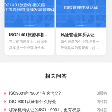
育机构的质量，服务以及
者的健康以及使用安全。
可信度。一个教育机构，
同时还可以有效消除危险
如果已经获得ISO21001教
的事故，能够降低产品公
育组织管理体系认证的意
众的风险，可以控制成
味着拥有着较好的教育水
本，同时还可以控制国际
平。
认可，达到有效增强产品
ISO21401旅游和相关服务住宿设施可持续发展管理体系
风险管理体系认证
竞争力的作用。
在目前的世界上，旅游业
如今很多的企业管理者一
其实是一个经济增长比较
般都是成为旁观者，超越
快的一大行业，基本上每
事物本身去看待整个事物
年都会有数10亿的人出
就可以有更好的发现。一
游，估计在进入到2030年
项非常有效的风险管理体
时，这个数字每年都会增
系，其中会包含非风险的
相关问答
长3.3%左右。在目前的旅
管理，还有风险本身的管
游行业，要说既得到大家
理。
关注的还是住宿行业，这
ISO9001的“9001”有啥含义?
3回答
也具有着比较巨大的持续
ISO 9001认证有什么好处
2回答
性影响。
哪家机构认证的ISO：9001，更有权威国
2回答