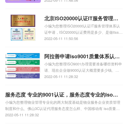
iatf16949认证需要准备哪些资料、iatf16949体
2022-05-11 11:48:06
系认证顾客特殊要求具体指的是什么、最新版企
业iatf16949质量体系资质管理规定iso三体系认
北京ISO20000认证IT服务管理体
证汇编、如何从ISO/TS 16949转版至IATF
16949相关iso体系认证知识，详情可查看下方正
小编为您整理ISO20000认证IT服务管理体系认
系认证怎么申请
文！
证申请，ISO20000认证费用是多少、是做itss认
证还是做iso20000、国内企业真的能做好
2022-05-11 11:50:56
ISO20000吗、哪些公司需要做ISO20000认证
ISO20000认证适应哪些公司、做ISO27001，
阿拉善申请iso9001质量体系认
ISO20000认证的企业哪家好、iso20000内审工
作怎么做 iso20000内审工作需要做什么相关iso
小编为您整理ISO9001办理需要准备哪些资料申
证，iso9001质量认证办理
体系认证知识，详情可查看下方正文！
请、现在企业做9000认证大概需要多少钱、
iso9001质量体系认证书多久年检、哪里可以进
2022-05-11 11:28:32
行ISO9001质量管理体系认证证书查询、
ISO9001质量管理体系认证怎么查询相关iso体
服务态度 专业的9001认证，服务态度专业的iso体
系认证知识，详情可查看下方正文！
小编为您整理物业管理专业化的两大制度基础是物业服务企业资质管理
系认证
制度和什么、佛山3C认证代理服务态度怎么样、中国移动有 iso质量管
理体系认证吗服务态度极差、菲律宾ISO认证服务中心哪家专业、菲律
2022-05-11 11:28:32
宾哪家ISO9001认证机构服务态度好相关iso体系认证知识，详情可查看
下方正文！