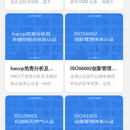
进企业技术创新，提升企
软件CMM 以来，相继又开
业核心竞争力，改善企业
发出了系统工程、软件采
市场竞争地位外，一些中
购、人力资源管理以及集
央部位和地方政府出台的
成产品和过程开发方面的
政策文件中，已经将企业
多个能力成熟度模型。虽
知识产权管理规范认证情
然这些模型在许多组织都
况作为科技项目立项，以
得到了良好的应用，但对
及高新技术企业、知识产
于一些大型软件企业来
权示范企业认定的重要参
说，可能会出现需要同时
考条件，及早通过贯标认
采用多种模型来改进自己
haccp危害分析及关键控制点体系认证
ISO56002创新管理体系认证
证，将有利于企业享受有
多方面过程能力的情况。
HACCP危害分析及关键控
这项认证就可以拥有着绝
关的国家政策，加快企业
这时他们就会发现存在一
制点体系认证是一种控制
对性的竞争优势，这里面
发展。
些问题
食品安全危害的预防性体
所说的是创新，如果没有
系,用来使食品安全危害风
创新就没有办法和竞争对
险降低到较小或可接受的
手之间建立差异，也不可
水平,预测和防止在食品生
能会形成竞争上的优势
产过程中出现影响食品安
全的危害,防患于未然,降低